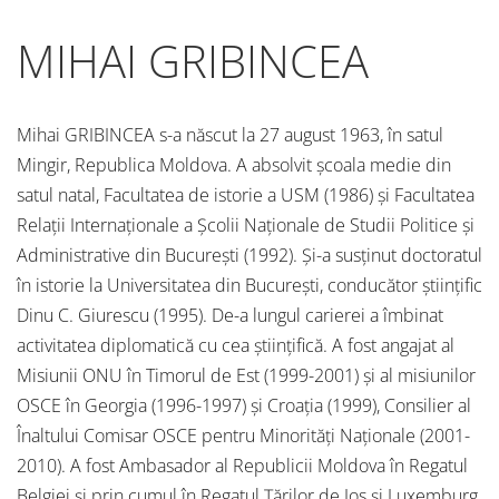
MIHAI GRIBINCEA
Mihai GRIBINCEA s-a născut la 27 august 1963, în satul
Mingir, Republica Moldova. A absolvit școala medie din
satul natal, Facultatea de istorie a USM (1986) și Facultatea
Relații Internaționale a Școlii Naționale de Studii Politice și
Administrative din București (1992). Și-a susținut doctoratul
în istorie la Universitatea din București, conducător științific
Dinu C. Giurescu (1995). De-a lungul carierei a îmbinat
activitatea diplomatică cu cea științifică. A fost angajat al
Misiunii ONU în Timorul de Est (1999-2001) și al misiunilor
OSCE în Georgia (1996-1997) și Croația (1999), Consilier al
Înaltului Comisar OSCE pentru Minorități Naționale (2001-
2010). A fost Ambasador al Republicii Moldova în Regatul
Belgiei și prin cumul în Regatul Țărilor de Jos și Luxemburg.