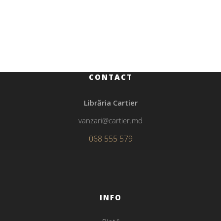
Istorie
Trupele ruse de ocupație în Republica Moldova
CONTACT
Librăria Cartier
vanzari@cartier.md
068 555 579
INFO