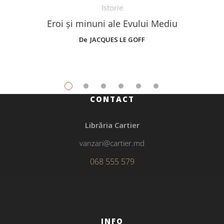
Istorie
Eroi și minuni ale Evului Mediu
De
JACQUES LE GOFF
CONTACT
Librăria Cartier
vanzari@cartier.md
068 555 579
INFO