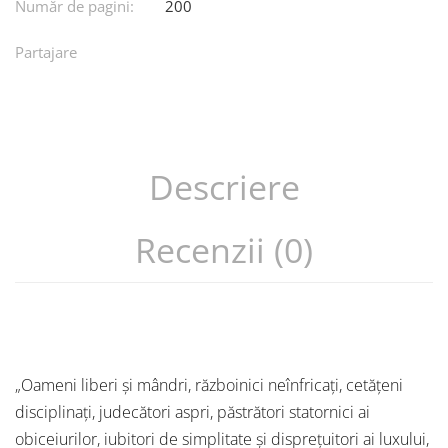
Număr de pagini:
200
Partajare
Descriere
Recenzii (0)
„Oameni liberi și mândri, războinici neînfricați, cetățeni
disciplinați, judecători aspri, păstrători statornici ai
obiceiurilor, iubitori de simplitate și disprețuitori ai luxului,