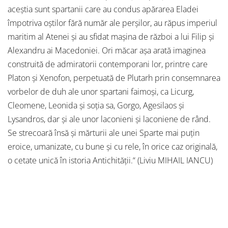
aceștia sunt spartanii care au condus apărarea Eladei
împotriva oștilor fără număr ale perșilor, au răpus imperiul
maritim al Atenei și au sfidat mașina de război a lui Filip și
Alexandru ai Macedoniei. Ori măcar așa arată imaginea
construită de admiratorii contemporani lor, printre care
Platon și Xenofon, perpetuată de Plutarh prin consemnarea
vorbelor de duh ale unor spartani faimoși, ca Licurg,
Cleomene, Leonida și soția sa, Gorgo, Agesilaos și
Lysandros, dar și ale unor laconieni și laconiene de rând.
Se strecoară însă și mărturii ale unei Sparte mai puțin
eroice, umanizate, cu bune și cu rele, în orice caz originală,
o cetate unică în istoria Antichității.“ (Liviu MIHAIL IANCU)