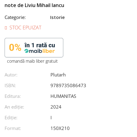
note de Liviu Mihail Iancu
Categorie:
Istorie
STOC EPUIZAT
comandã maib liber gratuit
Autor:
Plutarh
ISBN:
9789735086473
Editura:
HUMANITAS
An ediţie:
2024
Ediţie:
I
Format:
150X210