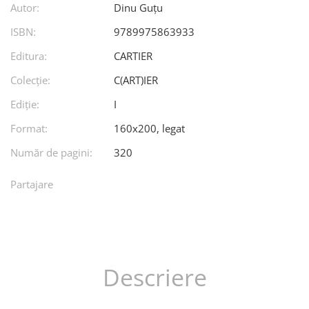
Autor:
Dinu Guțu
ISBN:
9789975863933
Editura:
CARTIER
Colecție:
C(ART)IER
Ediţie:
I
Format:
160x200, legat
Număr de pagini:
320
Partajare
Descriere