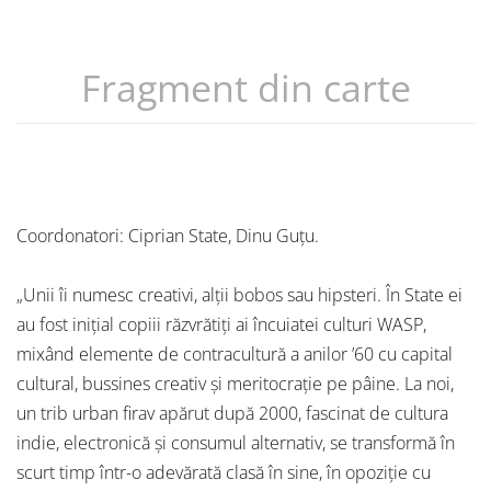
Fragment din carte
Coordonatori: Ciprian State, Dinu Guțu.
„Unii îi numesc creativi, alții bobos sau hipsteri. În State ei
au fost inițial copiii răzvrătiți ai încuiatei culturi WASP,
mixând elemente de contracultură a anilor ’60 cu capital
cultural, bussines creativ și meritocrație pe pâine. La noi,
un trib urban firav apărut după 2000, fascinat de cultura
indie, electronică și consumul alternativ, se transformă în
scurt timp într-o adevărată clasă în sine, în opoziție cu