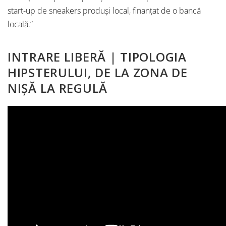
start-up de sneakers produși local, finanțat de o bancă
locală.”
INTRARE LIBERĂ | TIPOLOGIA
HIPSTERULUI, DE LA ZONA DE
NIȘĂ LA REGULĂ