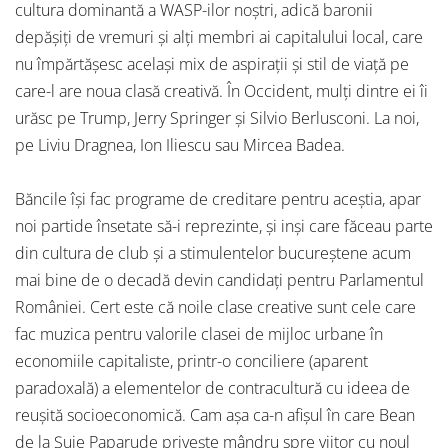
cultura dominantă a WASP-ilor noștri, adică baronii
depășiți de vremuri și alți membri ai capitalului local, care
nu împărtășesc același mix de aspirații și stil de viață pe
care-l are noua clasă creativă. În Occident, mulți dintre ei îi
urăsc pe Trump, Jerry Springer și Silvio Berlusconi. La noi,
pe Liviu Dragnea, Ion Iliescu sau Mircea Badea.
Băncile își fac programe de creditare pentru aceștia, apar
noi partide însetate să-i reprezinte, și inși care făceau parte
din cultura de club și a stimulentelor bucureștene acum
mai bine de o decadă devin candidați pentru Parlamentul
României. Cert este că noile clase creative sunt cele care
fac muzica pentru valorile clasei de mijloc urbane în
economiile capitaliste, printr-o conciliere (aparent
paradoxală) a elementelor de contracultură cu ideea de
reușită socioeconomică. Cam așa ca-n afișul în care Bean
de la Șuie Paparude privește mândru spre viitor cu noul