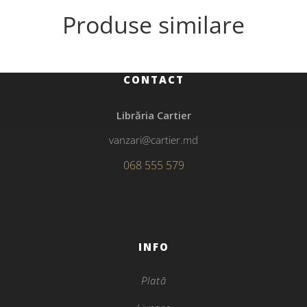
Produse similare
CONTACT
Librăria Cartier
vanzari@cartier.md
068 555 579
INFO
Plată