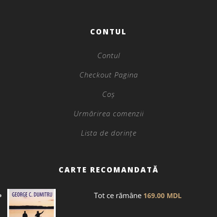
CONTUL
Contul
Checkout Pagina
Coș
Urmărirea comenzii
Lista de dorințe
CARTE RECOMANDATĂ
Tot ce rămâne
169.00
MDL