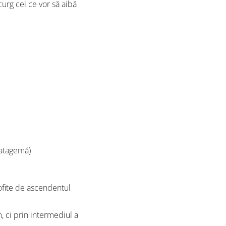
curg cei ce vor să aibă
tratagemă)
rofite de ascendentul
, ci prin intermediul a