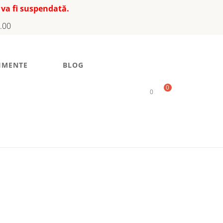
 va fi suspendată.
7.00
IMENTE
BLOG
0
0