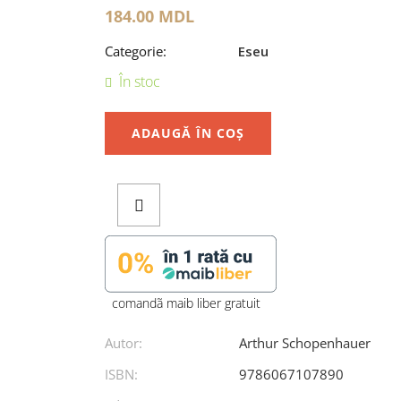
184.00
MDL
Categorie:
Eseu
În stoc
ADAUGĂ ÎN COȘ
comandã maib liber gratuit
Autor:
Arthur Schopenhauer
ISBN:
9786067107890