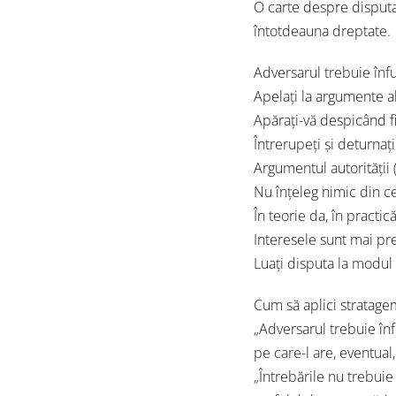
O carte despre disputa 
întotdeauna dreptate.
Adversarul trebuie înfu
Apelați la argumente 
Apărați-vă despicând fi
Întrerupeți și deturnați
Argumentul autorității
Nu înțeleg nimic din c
În teorie da, în practic
Interesele sunt mai pr
Luați disputa la modul p
Cum să aplici stratage
„Adversarul trebuie înf
pe care-l are, eventual
„Întrebările nu trebui