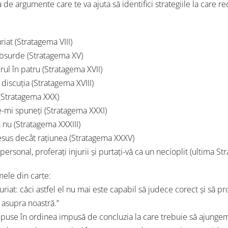
de argumente care te va ajuta să identifici strategiile la care re
riat (Stratagema VIII)
absurde (Stratagema XV)
rul în patru (Stratagema XVII)
 discuția (Stratagema XVIII)
 (Stratagema XXX)
e-mi spuneți (Stratagema XXXI)
ă nu (Stratagema XXXIII)
esus decât rațiunea (Stratagema XXXV)
ersonal, proferați injurii și purtați-vă ca un necioplit (ultima S
mele din carte:
uriat: căci astfel el nu mai este capabil să judece corect şi să p
, asupra noastră.”
e puse în ordinea impusă de concluzia la care trebuie să ajungem