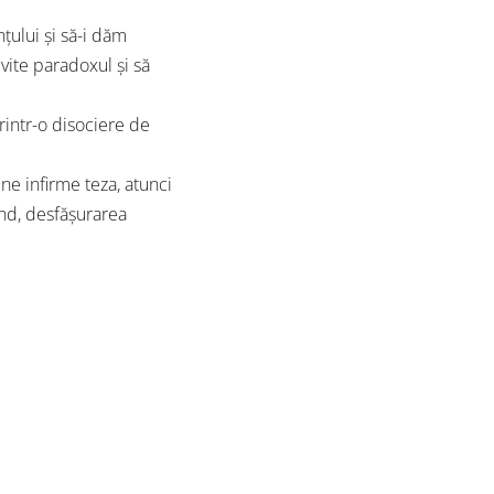
ţului şi să-i dăm
evite paradoxul şi să
intr-o disociere de
e infirme teza, atunci
ând, desfăşurarea