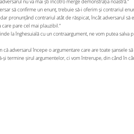
 adversarul nu va mai şti încotro merge demonstraţia noastră.”
ersar să confirme un enunţ, trebuie să-i oferim şi contrariul enun
, dar pronunţând contrariul atât de răspicat, încât adversarul să 
care pare cel mai plauzibil.”
inde la înghesuială cu un contraargument, ne vom putea salva pr
 că adversarul începe o argumentare care are toate şansele să n
ă-şi termine şirul argumentelor, ci vom întrerupe, din când în c