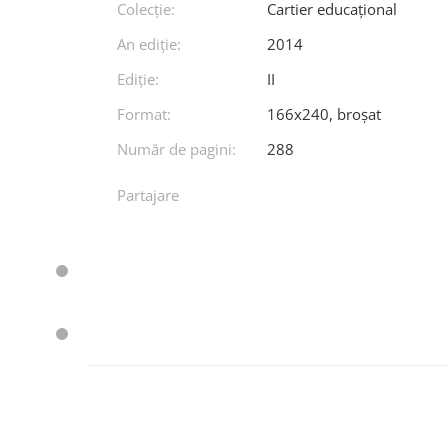
Colecție:
Cartier educațional
An ediţie:
2014
Ediţie:
II
Format:
166x240, broșat
Număr de pagini:
288
Partajare