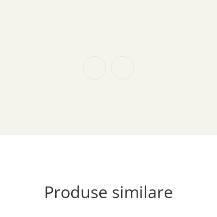
Limba și literatura 
49.00
MDL
III
Făguraș
Produse similare