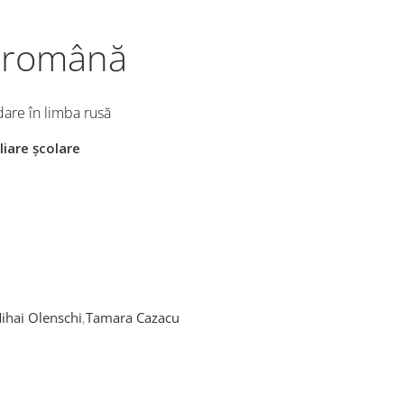
a română
edare în limba rusă
liare școlare
ihai Olenschi
,
Tamara Cazacu