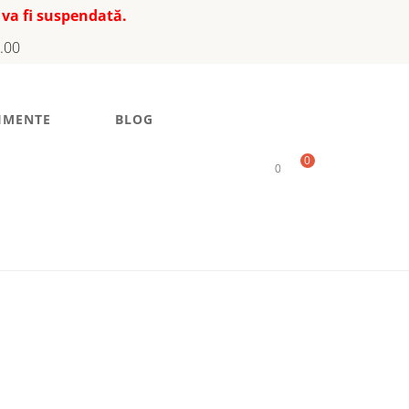
 va fi suspendată.
7.00
IMENTE
BLOG
0
0