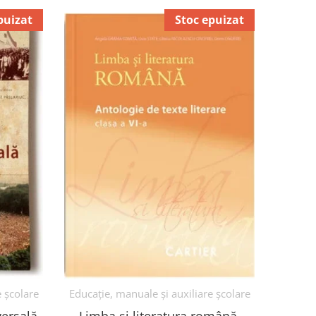
puizat
Stoc epuizat