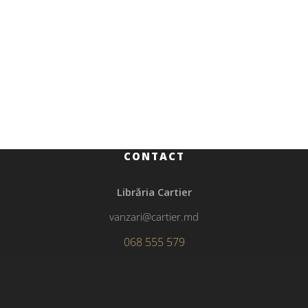
Educație, manuale și auxiliare școlare
Făguraș
CONTACT
Librăria Cartier
vanzari@cartier.md
068 555 579