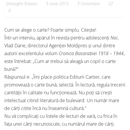
Gheorghe Erizanu
5 iunie 2013
3 Comentarii
ZZ
0
Cum se alege o carte? Foarte simplu. Citește!
Într-un interviu, apărut în revista pentru adolescenți
Noi
,
Vlad Darie, directorul Agenției Moldpres și unul dintre
autorii excelentului volum
Cronica Basarabiei 1918 – 1944
,
este întrebat: „Cum ar trebui să aleagă un copil o carte
bună?”
Răspunsul e: „Îmi place politica Editurii Cartier, care
promovează o carte bună, selectă. În lectură, regula trecerii
cantității în calitate nu funcționează. Nu poți să crești
intelectual citind literatură de bulevard. Un număr mare
de cărți citite încă nu înseamnă cultură.”
Nu vă complicați cu listele de lecturi de vară, cu frica în
fața unei cărți necunoscute, cu numărul mare de cărți.