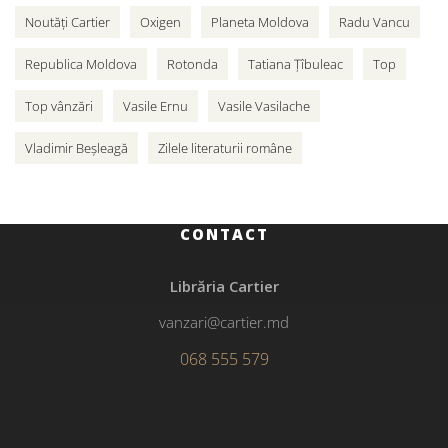
Noutăți Cartier
Oxigen
Planeta Moldova
Radu Vancu
Republica Moldova
Rotonda
Tatiana Țîbuleac
Top
Top vânzări
Vasile Ernu
Vasile Vasilache
Vladimir Beșleagă
Zilele literaturii române
CONTACT
Librăria Cartier
vanzari@cartier.md
068 555 579