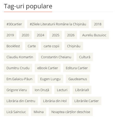
Tag-uri populare
#30cartier
#Zilele Literaturii Române la Chișinău
2018
2019
2020
2024
2025
2026
Aureliu Busuioc
Bookfest
Carte
carte copii
Chișinău
Claudiu Komartin
Constantin Cheianu
Cultură
Dumitru Crudu
eBook Cartier
Editura Cartier
Em.Galaicu-Păun
Eugen Lungu
Gaudeamus
Grigore Vieru
Ion Druță
Lecturi
Librăria9
Librăria din Centru
Librăria din Hol
Librăriile Cartier
Lică Sainciuc
Mivina
Noaptea cărților deschise