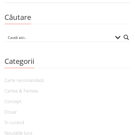
Căutare
Categorii
Carte recomandată
Cartea & Femeia
Concept
Dosar
În curând
Noutățile lunii