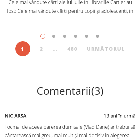
Cele mai vândute cărți ale lui iulie în Librăriile Cartier au
fost: Cele mai vândute cărți pentru copii și adolescenți, în
iulie, în Librăriile Cartier, au fost: Post Views: 155
1
2
…
480
URMĂTORUL
Comentarii(3)
NIC ARSA
13 ani în urmă
Tocmai de aceea parerea dumisale (Vlad Darie) ar trebui să
cântarească mai greu, mai mult și mai decisiv în alegerea