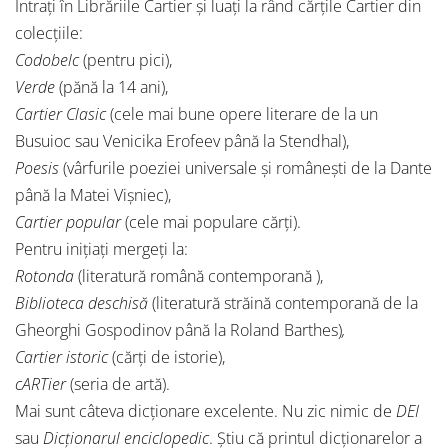
Intrați în Librăriile Cartier și luați la rând cărțile Cartier din
colecțiile:
Codobelc
(pentru pici),
Verde
(pănă la 14 ani),
Cartier Clasic
(cele mai bune opere literare de la un
Busuioc sau Venicika Erofeev până la Stendhal),
Poesis
(vârfurile poeziei universale și românești de la Dante
până la Matei Vișniec),
Cartier popular
(cele mai populare cărți).
Pentru inițiați mergeți la:
Rotonda
(literatură română contemporană ),
Biblioteca deschisă
(literatură străină contemporană de la
Gheorghi Gospodinov până la Roland Barthes)
,
Cartier istoric
(cărți de istorie),
cARTier
(seria de artă).
Mai sunt câteva dicționare excelente. Nu zic nimic de
DEI
sau
Dicționarul enciclopedic
. Știu că printul dicționarelor a