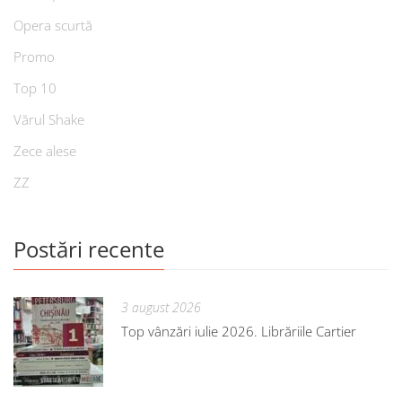
Opera scurtă
Promo
Top 10
Vărul Shake
Zece alese
ZZ
Postări recente
3 august 2026
Top vânzări iulie 2026. Librăriile Cartier