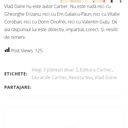
Vlad Darie nu este autor Cartier. Nu este rudă nici cu
Gheorghe Erizanu, nici cu Em.Galaicu-Păun, nici cu Vitalie
Coroban, nici cu Dorin Onofrei, nici cu Valentin Guțu. De
aia răspunsul lui este obiectiv, imparțial, corect. Și nesilit
de nimeni.
Post Views:
125
Alegi 3 plătești doar 2
,
Editura Cartier
,
ETICHETE:
Librăriile Cartier
,
Revista Noi
,
Vlad Darie
PARTAJARE: