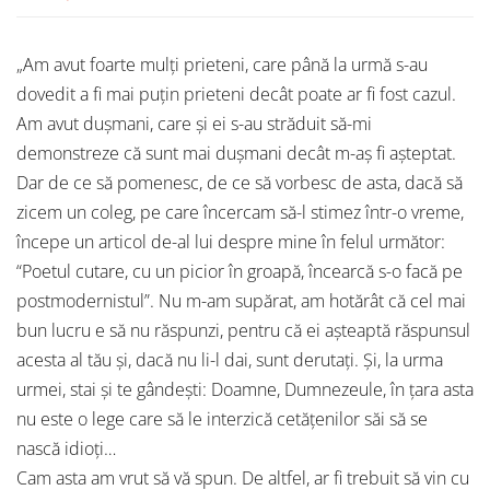
„Am avut foarte mulți prieteni, care până la urmă s-au
dovedit a fi mai puțin prieteni decât poate ar fi fost cazul.
Am avut dușmani, care și ei s-au străduit să-mi
demonstreze că sunt mai dușmani decât m-aș fi așteptat.
Dar de ce să pomenesc, de ce să vorbesc de asta, dacă să
zicem un coleg, pe care încercam să-l stimez într-o vreme,
începe un articol de-al lui despre mine în felul următor:
“Poetul cutare, cu un picior în groapă, încearcă s-o facă pe
postmodernistul”. Nu m-am supărat, am hotărât că cel mai
bun lucru e să nu răspunzi, pentru că ei așteaptă răspunsul
acesta al tău și, dacă nu li-l dai, sunt derutați. Și, la urma
urmei, stai și te gândești: Doamne, Dumnezeule, în țara asta
nu este o lege care să le interzică cetățenilor săi să se
nască idioți…
Cam asta am vrut să vă spun. De altfel, ar fi trebuit să vin cu