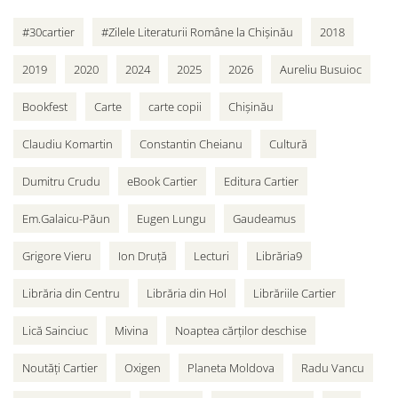
#30cartier
#Zilele Literaturii Române la Chișinău
2018
2019
2020
2024
2025
2026
Aureliu Busuioc
Bookfest
Carte
carte copii
Chișinău
Claudiu Komartin
Constantin Cheianu
Cultură
Dumitru Crudu
eBook Cartier
Editura Cartier
Em.Galaicu-Păun
Eugen Lungu
Gaudeamus
Grigore Vieru
Ion Druță
Lecturi
Librăria9
Librăria din Centru
Librăria din Hol
Librăriile Cartier
Lică Sainciuc
Mivina
Noaptea cărților deschise
Noutăți Cartier
Oxigen
Planeta Moldova
Radu Vancu