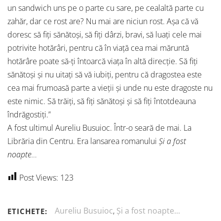
un sandwich uns pe o parte cu sare, pe cealaltă parte cu
zahăr, dar ce rost are? Nu mai are niciun rost. Așa că vă
doresc să fiți sănătoși, să fiți dârzi, bravi, să luați cele mai
potrivite hotărâri, pentru că în viață cea mai măruntă
hotărâre poate să-ți întoarcă viața în altă direcție. Să fiți
sănătoși și nu uitați să vă iubiți, pentru că dragostea este
cea mai frumoasă parte a vieții și unde nu este dragoste nu
este nimic. Să trăiți, să fiți sănătoși și să fiți întotdeauna
îndrăgostiți.”
A fost ultimul Aureliu Busuioc. Într-o seară de mai. La
Librăria din Centru. Era lansarea romanului
Și a fost
noapte…
Post Views:
123
Aureliu Busuioc
,
Și a fost noapte...
ETICHETE: