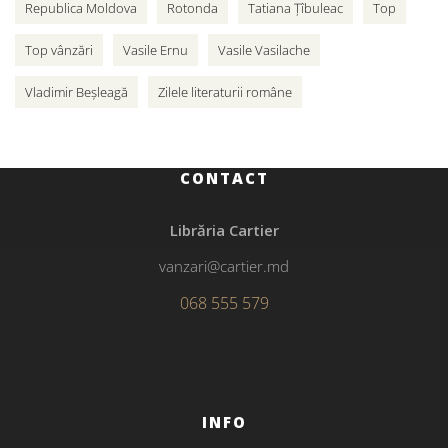
Republica Moldova
Rotonda
Tatiana Țîbuleac
Top
Top vânzări
Vasile Ernu
Vasile Vasilache
Vladimir Beșleagă
Zilele literaturii române
CONTACT
Librăria Cartier
vanzari@cartier.md
068 555 579
INFO