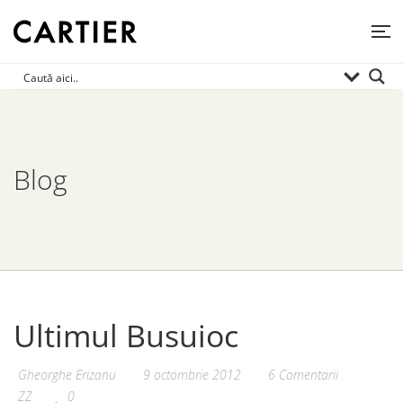
Blog
Ultimul Busuioc
Gheorghe Erizanu
9 octombrie 2012
6 Comentarii
ZZ
0