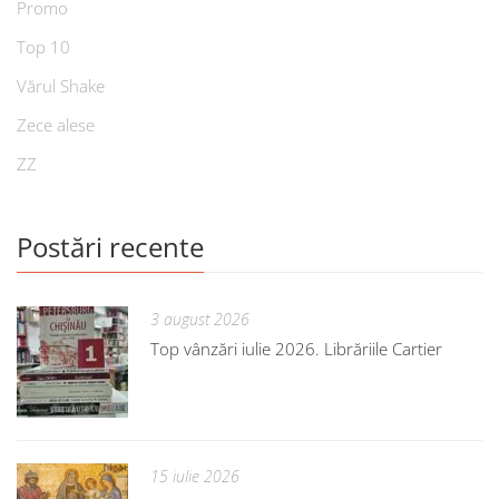
Promo
Top 10
Vărul Shake
Zece alese
ZZ
Postări recente
3 august 2026
Top vânzări iulie 2026. Librăriile Cartier
15 iulie 2026