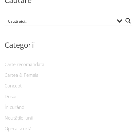
Căutare
Categorii
Carte recomandată
Cartea & Femeia
Concept
Dosar
În curând
Noutățile lunii
Opera scurtă