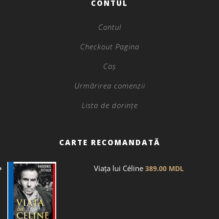
CONTUL
Contul
Checkout Pagina
Coș
Urmărirea comenzii
Lista de dorințe
CARTE RECOMANDATĂ
Viața lui Céline
389.00
MDL