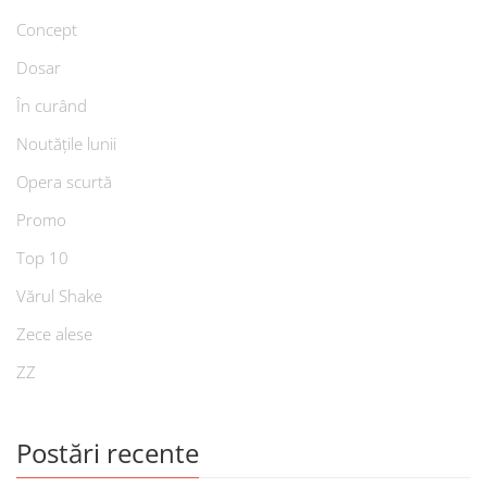
Concept
Dosar
În curând
Noutățile lunii
Opera scurtă
Promo
Top 10
Vărul Shake
Zece alese
ZZ
Postări recente