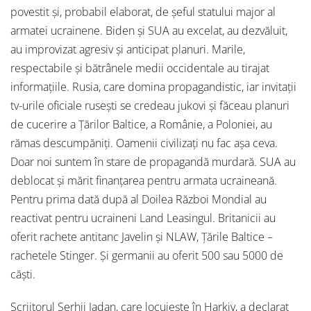
povestit și, probabil elaborat, de șeful statului major al
armatei ucrainene. Biden și SUA au excelat, au dezvăluit,
au improvizat agresiv și anticipat planuri. Marile,
respectabile și bătrânele medii occidentale au tirajat
informațiile. Rusia, care domina propagandistic, iar invitații
tv-urile oficiale rusești se credeau jukovi și făceau planuri
de cucerire a Țărilor Baltice, a Românie, a Poloniei, au
rămas descumpăniți. Oamenii civilizați nu fac așa ceva.
Doar noi suntem în stare de propagandă murdară. SUA au
deblocat și mărit finanțarea pentru armata ucraineană.
Pentru prima dată după al Doilea Război Mondial au
reactivat pentru ucraineni Land Leasingul. Britanicii au
oferit rachete antitanc Javelin și NLAW, Țările Baltice –
rachetele Stinger. Și germanii au oferit 500 sau 5000 de
căști.
Scriitorul Serhii Jadan, care locuiește în Harkiv, a declarat