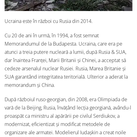
Ucraina este în război cu Rusia din 2014.
Cu 20 de ani în urmă, în 1994, a fost semnat
Memorandumul de la Budapesta. Ucraina, care era pe
atunci a treia putere nucleară a lumii, după Rusia & SUA,
dar înaintea Franței, Marii Britanii și Chinei, a acceptat să
cedeze arsenalul nuclear Rusiei. Rusia, Marea Britanie și
SUA garantând integritatea teritorială. Ulterior a aderat la
memorandum și China.
După războiul ruso-georgian, din 2008, era Olimpiada de
vară de la Beijing, Rusia, învățând lecția georgiană, avându-l
proaspăt ca ministru al apărării pe civilul Serdiukov, a
modernizat, eficientizat și modificat metodele de
organizare ale armatei. Modelierul Iudașkin a creat noile