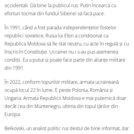
occidentali. Dă bine la publicul rus: Putin încearcă cu
eforturi tocmai din fundul Siberiei să facă pace.
În 1991, când a fost parada independențelor fostelor
republici sovietice, Rusia lui Elțin a condiționat ca
Republica Moldova să fie stat neutru, cu acte în regulă și cu
înscris în Constituție. Ucrainei nu i s-au pus asemenea
condiții. Ea a putut și poate face parte din alianțe militare
din 1991.
În 2022, conform topurilor militare, armata ucraineană
ocupă locul 22 în lume. E peste Polonia, România și
Ungaria. Armata Republicii Moldova e mai puternică doar
decât cea din Muntenegru, ultima din topul țărilor din
Europa.
Belkovski, un analist politic rus destul de bine informat, dar