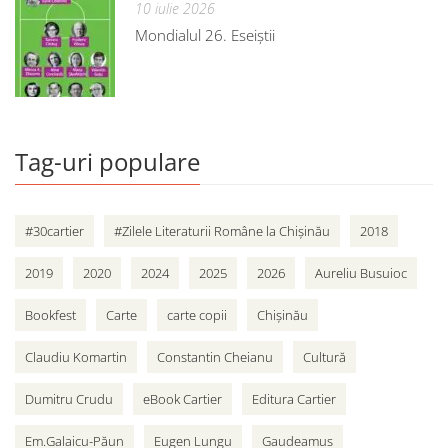
10 iulie 2026
Mondialul 26. Eseiștii
Tag-uri populare
#30cartier
#Zilele Literaturii Române la Chișinău
2018
2019
2020
2024
2025
2026
Aureliu Busuioc
Bookfest
Carte
carte copii
Chișinău
Claudiu Komartin
Constantin Cheianu
Cultură
Dumitru Crudu
eBook Cartier
Editura Cartier
Em.Galaicu-Păun
Eugen Lungu
Gaudeamus