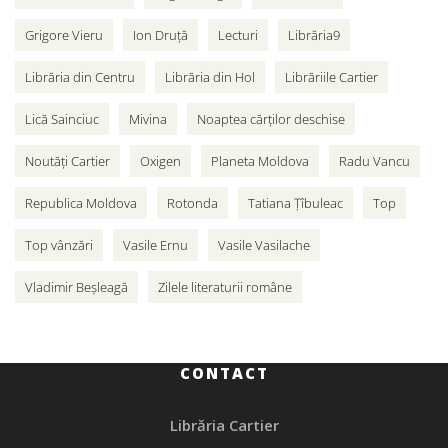
Grigore Vieru
Ion Druță
Lecturi
Librăria9
Librăria din Centru
Librăria din Hol
Librăriile Cartier
Lică Sainciuc
Mivina
Noaptea cărților deschise
Noutăți Cartier
Oxigen
Planeta Moldova
Radu Vancu
Republica Moldova
Rotonda
Tatiana Țîbuleac
Top
Top vânzări
Vasile Ernu
Vasile Vasilache
Vladimir Beșleagă
Zilele literaturii române
CONTACT
Librăria Cartier