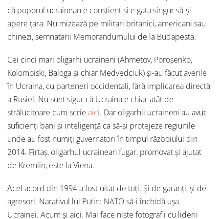
că poporul ucrainean e conștient și e gata singur să-și
apere țara. Nu mizează pe militari britanici, americani sau
chinezi, semnatarii Memorandumului de la Budapesta.
Cei cinci mari oligarhi ucraineni (Ahmetov, Poroșenko,
Kolomoiski, Baloga și chiar Medvedciuk) și-au făcut averile
în Ucraina, cu parteneri occidentali, fără implicarea directă
a Rusiei. Nu sunt sigur că Ucraina e chiar atât de
strălucitoare cum scrie
aici
. Dar oligarhii ucraineni au avut
suficienți bani și inteligență ca să-și protejeze regiunile
unde au fost numiți guvernatori în timpul războiului din
2014. Firtaș, oligarhul ucrainean fugar, promovat și ajutat
de Kremlin, este la Viena.
Acel acord din 1994 a fost uitat de toți. Și de garanți, și de
agresori. Narativul lui Putin: NATO să-i închidă ușa
Ucrainei. Acum și aici. Mai face niște fotografii cu liderii