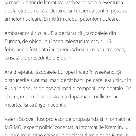
și mare iubitor de literatură, vorbea despre o eventuală
declarație comună a Ucrainei și Turciei că sunt în posesia
armelor nucleare. Și intră în clubul puterilor nucleare.
Ambasadorul rus la UE a declarat că „războaiele din
Europa, de obicei, nu încep miercuri (miercuri, 16
februarie a fost data începerii războiului ruso-ucrainean,
lansată de președintele Biden).
Are dreptate, războaiele Europei încep în weekend. Și
distrugerile sunt mai mari decât banii pe care le-au făcut în
Rusia în decurs de opt ani marile companii occidentale. De
obicei, imperiile se destramă după mari conflicte. Iar
moartea își strânge inocenții.
Valerii Solovei, fost profesor pe propagandă și informații la
MGIMO, expert politic, conectat la informațiile Kremlinului,
după cum susține chiar el, a declarat duminică că Putin „s-