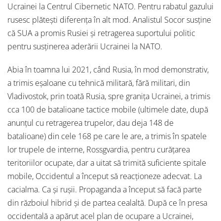
Ucrainei la Centrul Cibernetic NATO. Pentru rabatul gazului
rusesc plătești diferența în alt mod. Analistul Socor susține
că SUA a promis Rusiei și retragerea suportului politic
pentru susținerea aderării Ucrainei la NATO.
Abia în toamna lui 2021, când Rusia, în mod demonstrativ,
a trimis eșaloane cu tehnică militară, fără militari, din
Vladivostok, prin toată Rusia, spre granița Ucrainei, a trimis
cca 100 de batalioane tactice mobile (ultimele date, după
anunțul cu retragerea trupelor, dau deja 148 de
batalioane) din cele 168 pe care le are, a trimis în spatele
lor trupele de interne, Rossgvardia, pentru curățarea
teritoriilor ocupate, dar a uitat să trimită suficiente spitale
mobile, Occidentul a început să reacționeze adecvat. La
cacialma. Ca și rușii. Propaganda a început să facă parte
din războiul hibrid și de partea cealaltă. După ce în presa
occidentală a apărut acel plan de ocupare a Ucrainei,