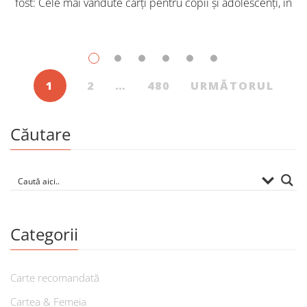
fost: Cele mai vândute cărți pentru copii și adolescenți, în
iulie, în Librăriile Cartier, au fost: Post Views: 145
1
2
…
480
URMĂTORUL
Căutare
Categorii
Carte recomandată
Cartea & Femeia