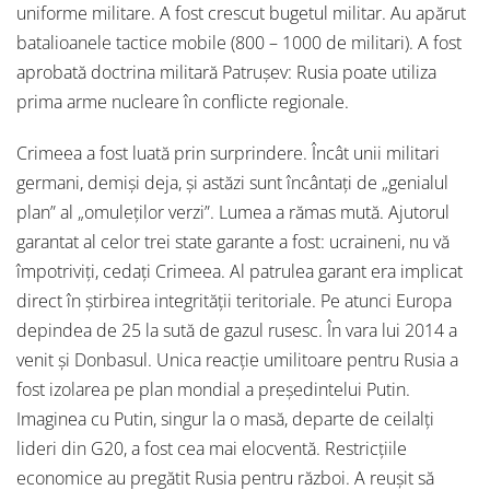
uniforme militare. A fost crescut bugetul militar. Au apărut
batalioanele tactice mobile (800 – 1000 de militari). A fost
aprobată doctrina militară Patrușev: Rusia poate utiliza
prima arme nucleare în conflicte regionale.
Crimeea a fost luată prin surprindere. Încât unii militari
germani, demiși deja, și astăzi sunt încântați de „genialul
plan” al „omuleților verzi”. Lumea a rămas mută. Ajutorul
garantat al celor trei state garante a fost: ucraineni, nu vă
împotriviți, cedați Crimeea. Al patrulea garant era implicat
direct în știrbirea integrității teritoriale. Pe atunci Europa
depindea de 25 la sută de gazul rusesc. În vara lui 2014 a
venit și Donbasul. Unica reacție umilitoare pentru Rusia a
fost izolarea pe plan mondial a președintelui Putin.
Imaginea cu Putin, singur la o masă, departe de ceilalți
lideri din G20, a fost cea mai elocventă. Restricțiile
economice au pregătit Rusia pentru război. A reușit să