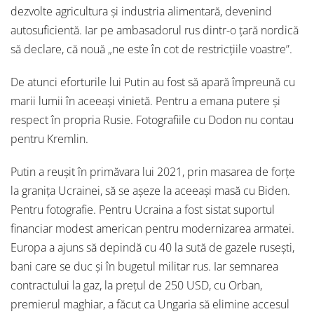
dezvolte agricultura și industria alimentară, devenind
autosuficientă. Iar pe ambasadorul rus dintr-o țară nordică
să declare, că nouă „ne este în cot de restricțiile voastre”.
De atunci eforturile lui Putin au fost să apară împreună cu
marii lumii în aceeași vinietă. Pentru a emana putere și
respect în propria Rusie. Fotografiile cu Dodon nu contau
pentru Kremlin.
Putin a reușit în primăvara lui 2021, prin masarea de forțe
la granița Ucrainei, să se așeze la aceeași masă cu Biden.
Pentru fotografie. Pentru Ucraina a fost sistat suportul
financiar modest american pentru modernizarea armatei.
Europa a ajuns să depindă cu 40 la sută de gazele rusești,
bani care se duc și în bugetul militar rus. Iar semnarea
contractului la gaz, la prețul de 250 USD, cu Orban,
premierul maghiar, a făcut ca Ungaria să elimine accesul