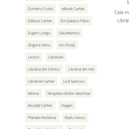
Dumitru Crudu
eBook Cartier
Cele ma
Librăr
Editura Cartier
Em.Galaicu-Păun
vân
Eugen Lungu
Gaudeamus
adole
Cart
Grigore Vieru
Ion Druță
Lecturi
Librăria9
Librăria din Centru
Librăria din Hol
Librăriile Cartier
Lică Sainciuc
Mivina
Noaptea cărților deschise
Noutăți Cartier
Oxigen
Planeta Moldova
Radu Vancu