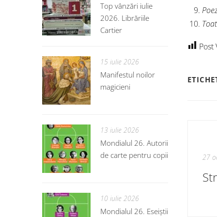
Top vânzări iulie
Poez
2026. Librăriile
Toat
Cartier
Post 
15 iulie 2026
Manifestul noilor
ETICHE
magicieni
13 iulie 2026
Mondialul 26. Autorii
de carte pentru copii
27 o
St
10 iulie 2026
Mondialul 26. Eseiștii