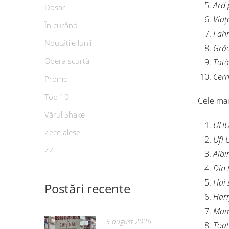
Ard 
Dosar
Viaț
În curând
Fahr
Noutățile lunii
Grăd
Opera scurtă
Tată
Cern
Promo
Top 10
Cele mai
Vărul Shake
UHU!
Zece alese
Uf! 
ZZ
Albi
Din 
Hai 
Postări recente
Harr
Ma
3 august 2026
Toat