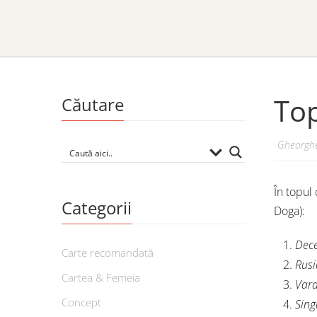
Top
Căutare
Gheorghe
În topul
Categorii
Doga):
Dece
Carte recomandată
Rusi
Cartea & Femeia
Vara
Concept
Sing