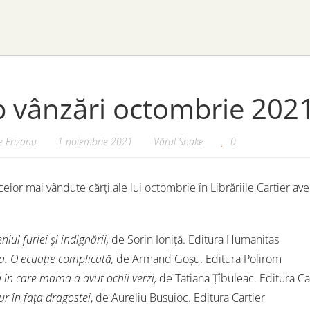
 vânzări octombrie 2021. 
 Erizanu
1 noiembrie 2021
Vărul Shake
0
 celor mai vândute cărți ale lui octombrie în Librăriile Cartier a
niul furiei și indignării,
de Sorin Ioniță. Editura Humanitas
a. O ecuație complicată,
de Armand Goșu. Editura Polirom
 în care mama a avut ochii verzi,
de Tatiana Țîbuleac. Editura Ca
ur în fața dragostei
, de Aureliu Busuioc. Editura Cartier