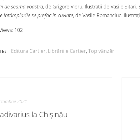
ii de seama voastră
, de Grigore Vieru. Ilustrații de Vasile Sitari.
e întâmplările se prefac în cuvinte
, de Vasile Romanciuc. Ilustraț
Views:
102
Editura Cartier
,
Librăriile Cartier
,
Top vânzări
TE:
ctombrie 2021
radivarius la Chișinău