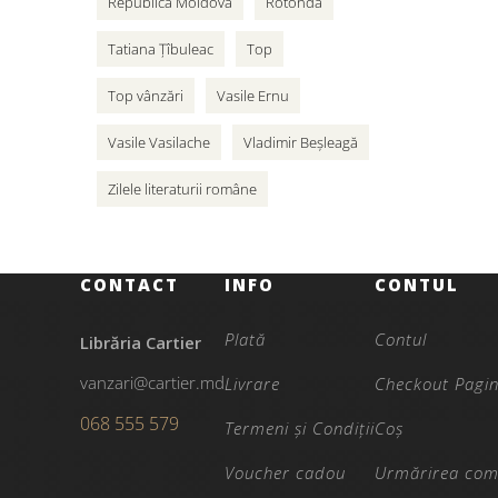
Republica Moldova
Rotonda
Tatiana Țîbuleac
Top
Top vânzări
Vasile Ernu
Vasile Vasilache
Vladimir Beșleagă
Zilele literaturii române
CONTACT
INFO
CONTUL
Plată
Contul
Librăria Cartier
vanzari@cartier.md
Livrare
Checkout Pagi
068 555 579
Termeni și Condiții
Coș
Voucher cadou
Urmărirea com