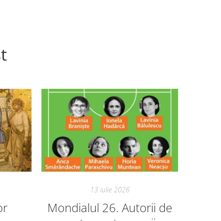
t
13 iulie 2026
or
Mondialul 26. Autorii de
Mon