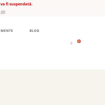
 va fi suspendată.
7.00
IMENTE
BLOG
0
0