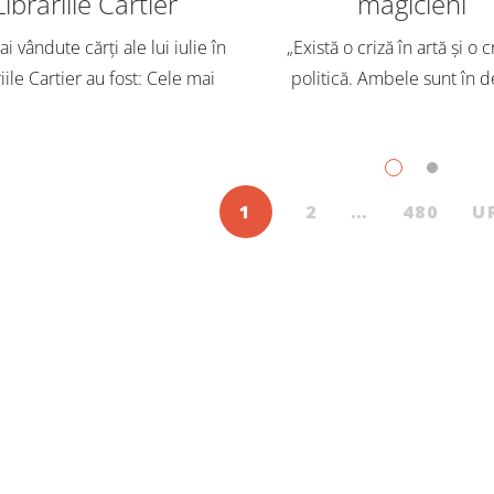
Librăriile Cartier
magicieni
i vândute cărți ale lui iulie în
„Există o criză în artă și o c
iile Cartier au fost: Cele mai
politică. Ambele sunt în d
dute cărți pentru copii și
Trebuie să căutăm un impu
scenți, în iulie, în Librăriile
exterior. Acest nou tărâm es
ier, au fost: Post Views: 150
Situația poate fi salvată 
1
2
…
480
U