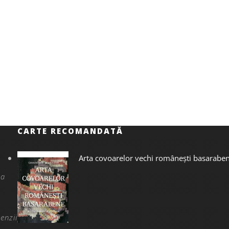
CARTE RECOMANDATĂ
Arta covoarelor vechi românești basarabe
na
enzii