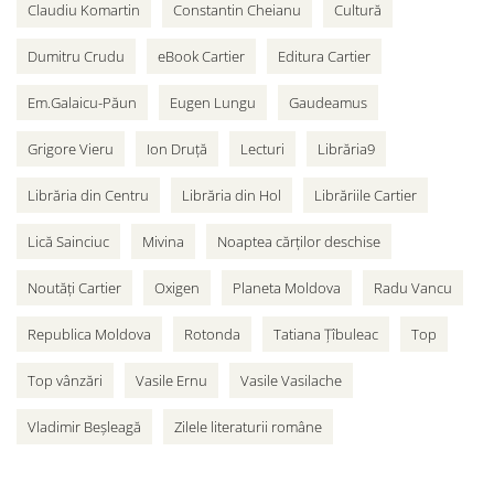
Claudiu Komartin
Constantin Cheianu
Cultură
Dumitru Crudu
eBook Cartier
Editura Cartier
Em.Galaicu-Păun
Eugen Lungu
Gaudeamus
Grigore Vieru
Ion Druță
Lecturi
Librăria9
Librăria din Centru
Librăria din Hol
Librăriile Cartier
Lică Sainciuc
Mivina
Noaptea cărților deschise
Noutăți Cartier
Oxigen
Planeta Moldova
Radu Vancu
Republica Moldova
Rotonda
Tatiana Țîbuleac
Top
Top vânzări
Vasile Ernu
Vasile Vasilache
Vladimir Beșleagă
Zilele literaturii române