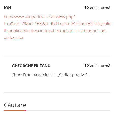
ION
12 ani în urmă
http://www.stiripozitive.eu/libview.php?
l=ro&idc=79&id=1682&t=%2FLucruri%2FCarti%2FInfografic-
Republica-Moldova-in-topul-european-al-cartilor-pe-cap-
de-locuitor
GHEORGHE ERIZANU
12 ani în urmă
@Ion: Frumoasă inițiativa „Știrilor pozitive”.
Căutare