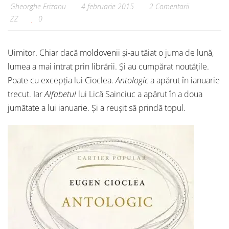
Gheorghe Erizanu
4 februarie 2015
2 Comentarii
ZZ
0
Uimitor. Chiar dacă moldovenii și-au tăiat o juma de lună,
lumea a mai intrat prin librării. Și au cumpărat noutățile.
Poate cu excepția lui Cioclea.
Antologic
a apărut în ianuarie
trecut. Iar
Alfabetul
lui Lică Sainciuc a apărut în a doua
jumătate a lui ianuarie. Și a reușit să prindă topul.