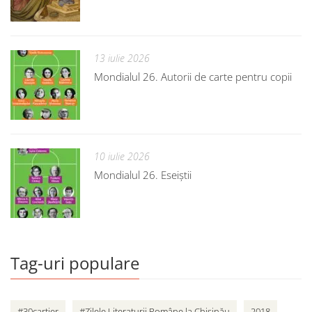
13 iulie 2026
Mondialul 26. Autorii de carte pentru copii
10 iulie 2026
Mondialul 26. Eseiștii
Tag-uri populare
#30cartier
#Zilele Literaturii Române la Chișinău
2018