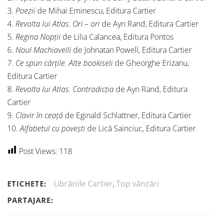
3.
Poezii
de Mihai Eminescu, Editura Cartier
4.
Revolta lui Atlas. Ori – ori
de Ayn Rand, Editura Cartier
5.
Regina Nopții
de Lilia Calancea, Editura Pontos
6.
Noul Machiavelli
de Johnatan Powell, Editura Cartier
7.
Ce spun cărțile. Alte bookiseli
de Gheorghe Erizanu,
Editura Cartier
8.
Revolta lui Atlas. Contradicția
de Ayn Rand, Editura
Cartier
9.
Clavir în ceață
de Eginald Schlattner, Editura Cartier
10.
Alfabetul cu povești
de Lică Sainciuc, Editura Cartier
Post Views:
118
Librăriile Cartier
,
Top vânzări
ETICHETE:
PARTAJARE: