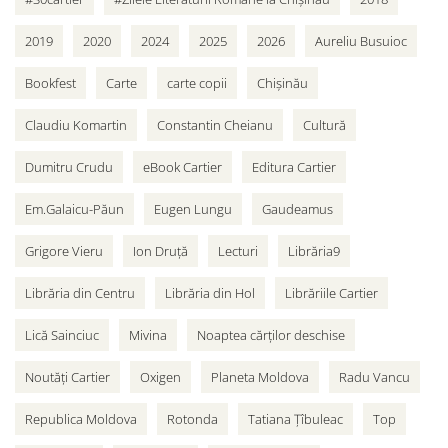
2019
2020
2024
2025
2026
Aureliu Busuioc
Bookfest
Carte
carte copii
Chișinău
Claudiu Komartin
Constantin Cheianu
Cultură
Dumitru Crudu
eBook Cartier
Editura Cartier
Em.Galaicu-Păun
Eugen Lungu
Gaudeamus
Grigore Vieru
Ion Druță
Lecturi
Librăria9
Librăria din Centru
Librăria din Hol
Librăriile Cartier
Lică Sainciuc
Mivina
Noaptea cărților deschise
Noutăți Cartier
Oxigen
Planeta Moldova
Radu Vancu
Republica Moldova
Rotonda
Tatiana Țîbuleac
Top