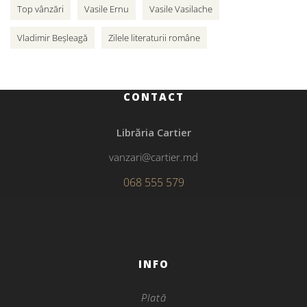
Top vânzări
Vasile Ernu
Vasile Vasilache
Vladimir Beșleagă
Zilele literaturii române
CONTACT
Librăria Cartier
vanzari@cartier.md
068 555 579
INFO
Plată