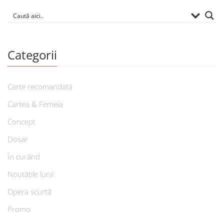
Categorii
Carte recomandată
Cartea & Femeia
Concept
Dosar
În curând
Noutățile lunii
Opera scurtă
Promo