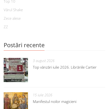
Top 10
Vărul Shake
Zece alese
ZZ
Postări recente
3 august 2026
Top vânzări iulie 2026. Librăriile Cartier
15 iulie 2026
Manifestul noilor magicieni