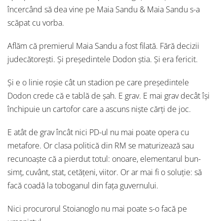
încercând să dea vine pe Maia Sandu & Maia Sandu s-a
scăpat cu vorba.
Aflăm că premierul Maia Sandu a fost filată. Fără decizii
judecătorești. Și președintele Dodon știa. Și era fericit.
Și e o linie roșie cât un stadion pe care președintele
Dodon crede că e tablă de șah. E grav. E mai grav decât își
închipuie un cartofor care a ascuns niște cărți de joc.
E atât de grav încât nici PD-ul nu mai poate opera cu
metafore. Or clasa politică din RM se maturizează sau
recunoaște că a pierdut totul: onoare, elementarul bun-
simț, cuvânt, stat, cetățeni, viitor. Or ar mai fi o soluție: să
facă coadă la toboganul din fața guvernului.
Nici procurorul Stoianoglo nu mai poate s-o facă pe