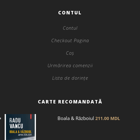
CONTUL
Contul
Checkout Pagina
Coș
Urmărirea comenzii
Lista de dorințe
CARTE RECOMANDATĂ
Boala & Războiul
211.00
MDL