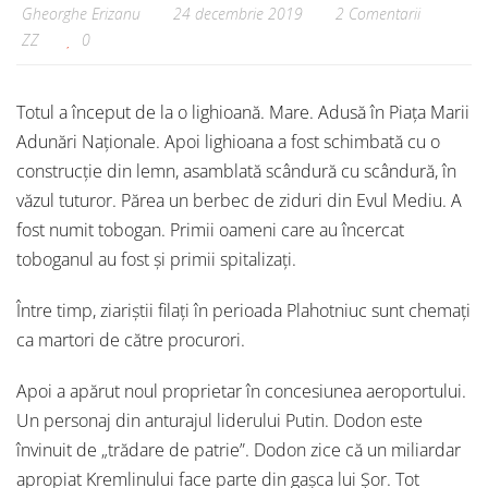
Gheorghe Erizanu
24 decembrie 2019
2 Comentarii
ZZ
0
Totul a început de la o lighioană. Mare. Adusă în Piața Marii
Adunări Naționale. Apoi lighioana a fost schimbată cu o
construcție din lemn, asamblată scândură cu scândură, în
văzul tuturor. Părea un berbec de ziduri din Evul Mediu. A
fost numit tobogan. Primii oameni care au încercat
toboganul au fost și primii spitalizați.
Între timp, ziariștii filați în perioada Plahotniuc sunt chemați
ca martori de către procurori.
Apoi a apărut noul proprietar în concesiunea aeroportului.
Un personaj din anturajul liderului Putin. Dodon este
învinuit de „trădare de patrie”. Dodon zice că un miliardar
apropiat Kremlinului face parte din gașca lui Șor. Tot