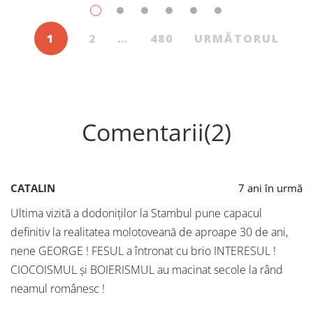
1
2
…
480
URMĂTORUL
Comentarii(2)
CATALIN
7 ani în urmă
Ultima vizită a dodoniților la Stambul pune capacul
definitiv la realitatea molotoveană de aproape 30 de ani,
nene GEORGE ! FESUL a întronat cu brio INTERESUL !
CIOCOISMUL și BOIERISMUL au macinat secole la rând
neamul românesc !