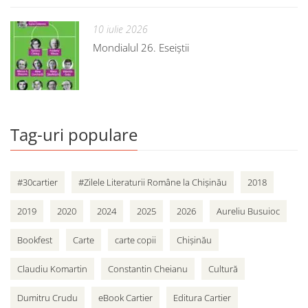
10 iulie 2026
Mondialul 26. Eseiștii
Tag-uri populare
#30cartier
#Zilele Literaturii Române la Chișinău
2018
2019
2020
2024
2025
2026
Aureliu Busuioc
Bookfest
Carte
carte copii
Chișinău
Claudiu Komartin
Constantin Cheianu
Cultură
Dumitru Crudu
eBook Cartier
Editura Cartier