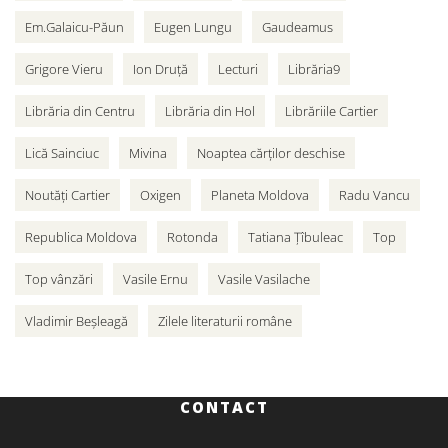
Em.Galaicu-Păun
Eugen Lungu
Gaudeamus
Grigore Vieru
Ion Druță
Lecturi
Librăria9
Librăria din Centru
Librăria din Hol
Librăriile Cartier
Lică Sainciuc
Mivina
Noaptea cărților deschise
Noutăți Cartier
Oxigen
Planeta Moldova
Radu Vancu
Republica Moldova
Rotonda
Tatiana Țîbuleac
Top
Top vânzări
Vasile Ernu
Vasile Vasilache
Vladimir Beșleagă
Zilele literaturii române
CONTACT