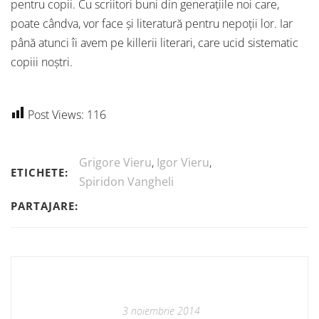
pentru copii. Cu scriitori buni din generațiile noi care,
poate cândva, vor face și literatură pentru nepoții lor. Iar
până atunci îi avem pe killerii literari, care ucid sistematic
copiii noștri.
Post Views:
116
Grigore Vieru
,
Igor Vieru
,
ETICHETE:
Spiridon Vangheli
PARTAJARE:
3 noiembrie 2014