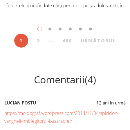
fost: Cele mai vândute cărți pentru copii și adolescenți, în
iulie, în Librăriile Cartier, au fost: Post Views: 151
1
2
…
480
URMĂTORUL
Comentarii(4)
LUCIAN POSTU
12 ani în urmă
https://moldograf.wordpress.com/2014/11/04/spiridon-
vangheli-imblegitorul-basarabiei/