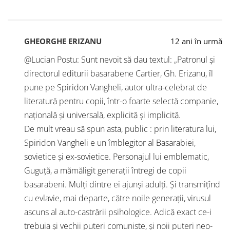
GHEORGHE ERIZANU
12 ani în urmă
@Lucian Postu: Sunt nevoit să dau textul: „Patronul şi
directorul editurii basarabene Cartier, Gh. Erizanu, îl
pune pe Spiridon Vangheli, autor ultra-celebrat de
literatură pentru copii, într-o foarte selectă companie,
naţională şi universală, explicită şi implicită.
De mult vreau să spun asta, public : prin literatura lui,
Spiridon Vangheli e un îmblegitor al Basarabiei,
sovietice şi ex-sovietice. Personajul lui emblematic,
Guguţă, a mămăligit generaţii întregi de copii
basarabeni. Mulţi dintre ei ajunşi adulţi. Şi transmiţînd
cu evlavie, mai departe, către noile generaţii, virusul
ascuns al auto-castrării psihologice. Adică exact ce-i
trebuia şi vechii puteri comuniste, şi noii puteri neo-