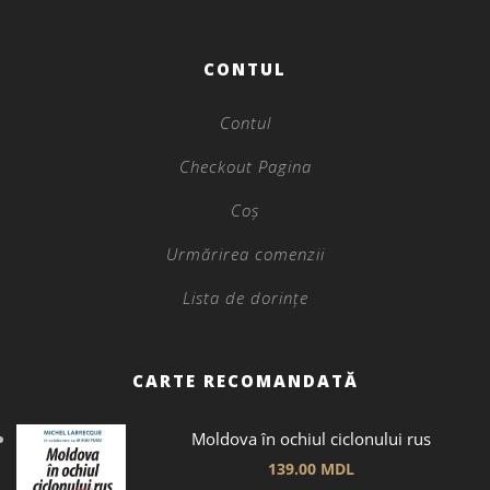
CONTUL
Contul
Checkout Pagina
Coș
Urmărirea comenzii
Lista de dorințe
CARTE RECOMANDATĂ
Moldova în ochiul ciclonului rus
139.00
MDL