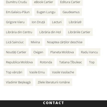
Dumitru Crudu
eBook Cartier
Editura Cartier
Em.Galaicu-Păun
Eugen Lungu
Gaudeamus
Grigore Vieru
Ion Druță
Lecturi
Librăria9
Librăria din Centru
Librăria din Hol
Librăriile Cartier
Lică Sainciuc
Mivina
Noaptea cărților deschise
Noutăți Cartier
Oxigen
Planeta Moldova
Radu Vancu
Republica Moldova
Rotonda
Tatiana Țîbuleac
Top
Top vânzări
Vasile Ernu
Vasile Vasilache
Vladimir Beșleagă
Zilele literaturii române
CONTACT