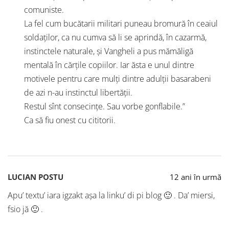
comuniste.
La fel cum bucătarii militari puneau bromură în ceaiul
soldaţilor, ca nu cumva să li se aprindă, în cazarmă,
instinctele naturale, şi Vangheli a pus mămăligă
mentală în cărţile copiilor. Iar ăsta e unul dintre
motivele pentru care mulţi dintre adulţii basarabeni
de azi n-au instinctul libertăţii.
Restul sînt consecinţe. Sau vorbe gonflabile.”
Ca să fiu onest cu cititorii.
LUCIAN POSTU
12 ani în urmă
Apu’ textu’ iara igzakt aşa la linku’ di pi blog 🙂 . Da’ miersi,
fsio jă 🙂 .