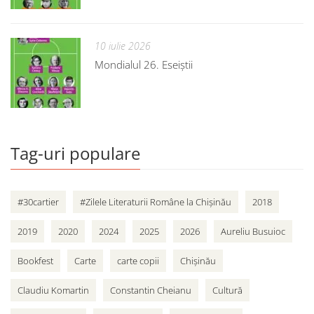
10 iulie 2026
Mondialul 26. Eseiștii
Tag-uri populare
#30cartier
#Zilele Literaturii Române la Chișinău
2018
2019
2020
2024
2025
2026
Aureliu Busuioc
Bookfest
Carte
carte copii
Chișinău
Claudiu Komartin
Constantin Cheianu
Cultură