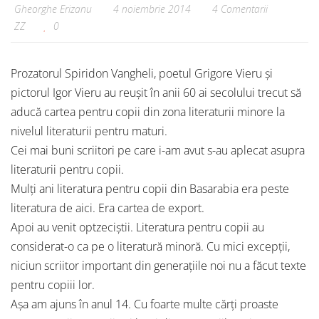
Gheorghe Erizanu
4 noiembrie 2014
4 Comentarii
ZZ
0
Prozatorul Spiridon Vangheli, poetul Grigore Vieru și
pictorul Igor Vieru au reușit în anii 60 ai secolului trecut să
aducă cartea pentru copii din zona literaturii minore la
nivelul literaturii pentru maturi.
Cei mai buni scriitori pe care i-am avut s-au aplecat asupra
literaturii pentru copii.
Mulți ani literatura pentru copii din Basarabia era peste
literatura de aici. Era cartea de export.
Apoi au venit optzeciștii. Literatura pentru copii au
considerat-o ca pe o literatură minoră. Cu mici excepții,
niciun scriitor important din generațiile noi nu a făcut texte
pentru copiii lor.
Așa am ajuns în anul 14. Cu foarte multe cărți proaste