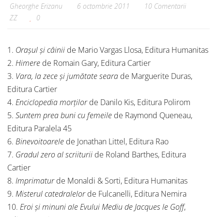
Gheorghe Erizanu
6 octombrie 2011
10 Comentarii
ZZ
0
1.
Orașul și câinii
de Mario Vargas Llosa, Editura Humanitas
2.
Himere
de Romain Gary, Editura Cartier
3.
Vara, la zece și jumătate seara
de Marguerite Duras,
Editura Cartier
4.
Enciclopedia morților
de Danilo Kis, Editura Polirom
5.
Suntem prea buni cu femeile
de Raymond Queneau,
Editura Paralela 45
6.
Binevoitoarele
de Jonathan Littel, Editura Rao
7.
Gradul zero al scriiturii
de Roland Barthes, Editura
Cartier
8.
Imprimatur
de Monaldi & Sorti, Editura Humanitas
9.
Misterul catedralelor
de Fulcanelli, Editura Nemira
10.
Eroi și minuni ale Evului Mediu de Jacques le Goff
,