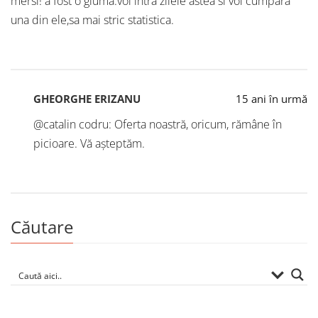
mersi! a fost o gluma.voi intra zilele astea si voi cumpara
una din ele,sa mai stric statistica.
GHEORGHE ERIZANU
15 ani în urmă
@catalin codru: Oferta noastră, oricum, rămâne în
picioare. Vă așteptăm.
Căutare