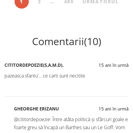
1
2
…
480
URMĂTORUL
Comentarii(10)
CITITORDEPOEZIE(S.A.M.D).
15 ani în urmă
pazeasca sfantu’… ce carti sunt necitite
GHEORGHE ERIZANU
15 ani în urmă
@cititordepoezie: Între atâta politică și sfârcuri goale e
foarte greu să încapă un Barthes sau un Le Goff. Vom