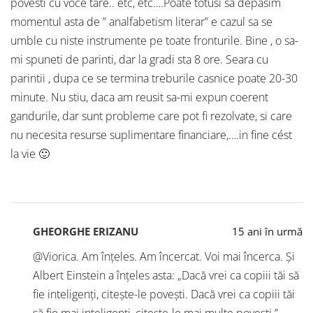
povesti cu voce tare.. etc, etc….Poate totusi sa depasim
momentul asta de ” analfabetism literar” e cazul sa se
umble cu niste instrumente pe toate fronturile. Bine , o sa-
mi spuneti de parinti, dar la gradi sta 8 ore. Seara cu
parintii , dupa ce se termina treburile casnice poate 20-30
minute. Nu stiu, daca am reusit sa-mi expun coerent
gandurile, dar sunt probleme care pot fi rezolvate, si care
nu necesita resurse suplimentare financiare,….in fine cést
la vie 🙂
GHEORGHE ERIZANU
15 ani în urmă
@Viorica. Am înțeles. Am încercat. Voi mai încerca. Și
Albert Einstein a înțeles asta: „Dacă vrei ca copiii tăi să
fie inteligenți, citește-le povești. Dacă vrei ca copiii tăi