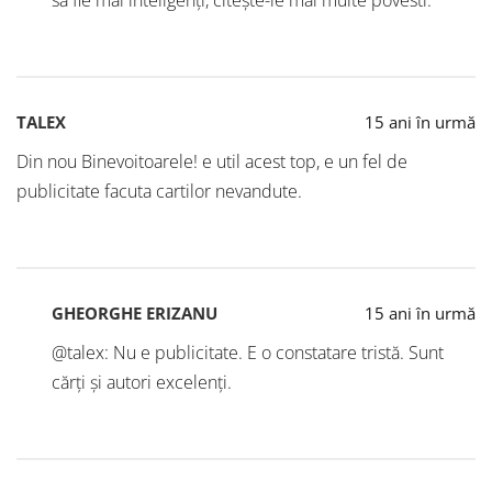
să fie mai inteligenți, citește-le mai multe povesti.”
TALEX
15 ani în urmă
Din nou Binevoitoarele! e util acest top, e un fel de
publicitate facuta cartilor nevandute.
GHEORGHE ERIZANU
15 ani în urmă
@talex: Nu e publicitate. E o constatare tristă. Sunt
cărți și autori excelenți.