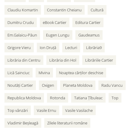
Claudiu Komartin
Constantin Cheianu
Cultură
Dumitru Crudu
eBook Cartier
Editura Cartier
Em.Galaicu-Păun
Eugen Lungu
Gaudeamus
Grigore Vieru
Ion Druță
Lecturi
Librăria9
Librăria din Centru
Librăria din Hol
Librăriile Cartier
Lică Sainciuc
Mivina
Noaptea cărților deschise
Noutăți Cartier
Oxigen
Planeta Moldova
Radu Vancu
Republica Moldova
Rotonda
Tatiana Țîbuleac
Top
Top vânzări
Vasile Ernu
Vasile Vasilache
Vladimir Beșleagă
Zilele literaturii române