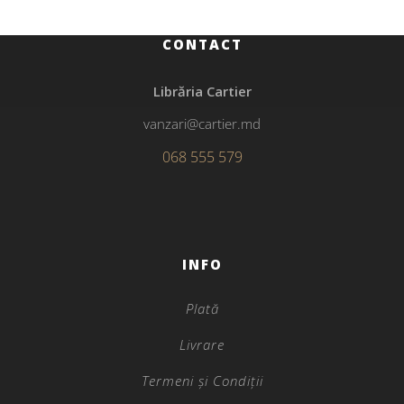
CONTACT
Librăria Cartier
vanzari@cartier.md
068 555 579
INFO
Plată
Livrare
Termeni și Condiții