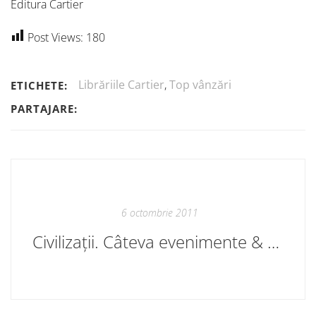
Editura Cartier
Post Views:
180
Librăriile Cartier
,
Top vânzări
ETICHETE:
PARTAJARE:
6 octombrie 2011
Civilizații. Câteva evenimente & ouăle