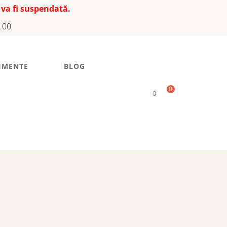
 va fi suspendată.
7.00
IMENTE
BLOG
0
0