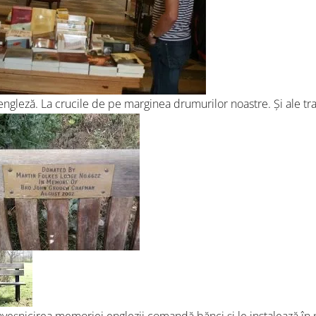
engleză. La crucile de pe marginea drumurilor noastre. Și ale tra