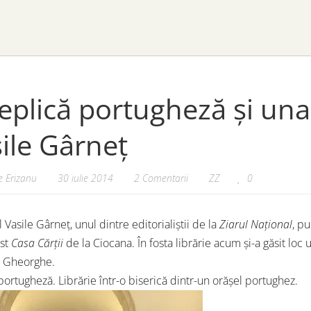
eplică portugheză și un
ile Gârneț
 Erizanu
30 iulie 2014
2 Comentarii
ZZ
0
l Vasile Gârneț, unul dintre editorialiștii de la
Ziarul Național
, pu
ost
Casa Cărții
de la Ciocana. În fosta librărie acum și-a găsit l
 Gheorghe.
portugheză. Librărie într-o biserică dintr-un orășel portughez.