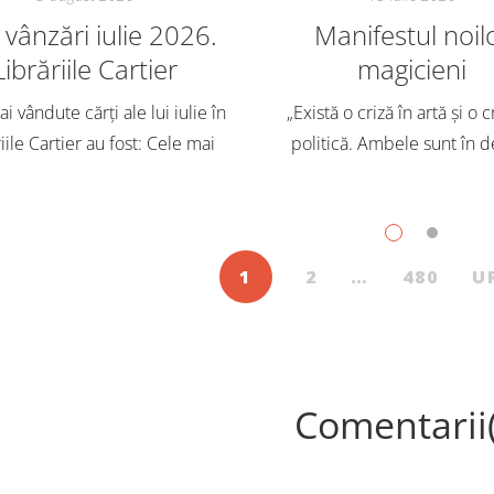
vânzări iulie 2026.
Manifestul noil
Librăriile Cartier
magicieni
i vândute cărți ale lui iulie în
„Există o criză în artă și o c
iile Cartier au fost: Cele mai
politică. Ambele sunt în d
dute cărți pentru copii și
Trebuie să căutăm un impu
scenți, în iulie, în Librăriile
exterior. Acest nou tărâm es
ier, au fost: Post Views: 131
Situația poate fi salvată 
1
2
…
480
U
Comentarii