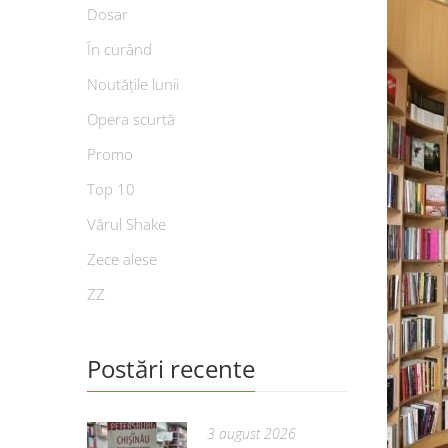
Dosar
În curând
Noutățile lunii
Opera scurtă
Promo
Top 10
Vărul Shake
Zece alese
ZZ
Postări recente
3 august 2026