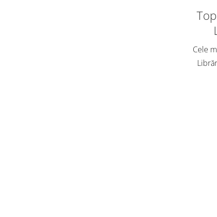
Top 
Cele ma
Librăr
vân
adole
Cart