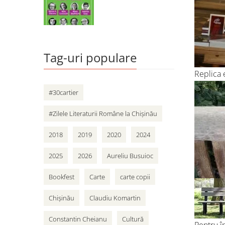
Tag-uri populare
Replica 
#30cartier
#Zilele Literaturii Române la Chișinău
2018
2019
2020
2024
2025
2026
Aureliu Busuioc
Bookfest
Carte
carte copii
Chișinău
Claudiu Komartin
Constantin Cheianu
Cultură