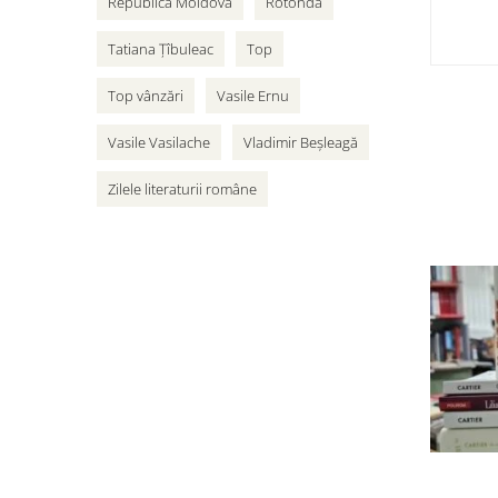
Republica Moldova
Rotonda
Tatiana Țîbuleac
Top
Top vânzări
Vasile Ernu
Vasile Vasilache
Vladimir Beșleagă
Zilele literaturii române