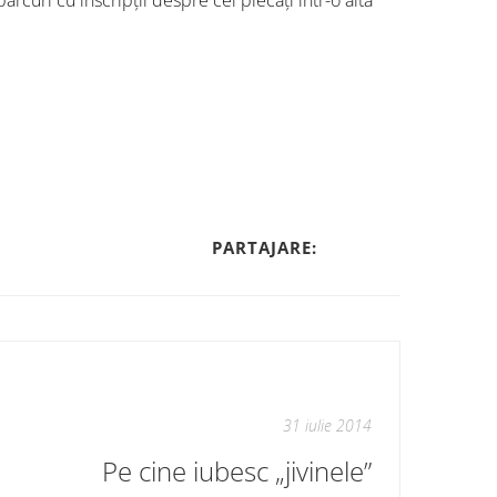
rcuri cu inscripții despre cei plecați într-o altă
PARTAJARE:
31 iulie 2014
Pe cine iubesc „jivinele”