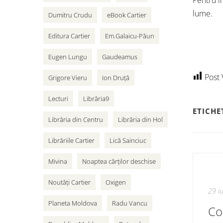
Pentru î
lume.
Dumitru Crudu
eBook Cartier
Editura Cartier
Em.Galaicu-Păun
Eugen Lungu
Gaudeamus
Post 
Grigore Vieru
Ion Druță
Lecturi
Librăria9
ETICHE
Librăria din Centru
Librăria din Hol
Librăriile Cartier
Lică Sainciuc
Mivina
Noaptea cărților deschise
Noutăți Cartier
Oxigen
29 i
Planeta Moldova
Radu Vancu