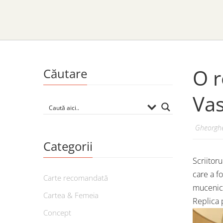
O r
Căutare
Vas
Gheorghe
Categorii
Scriitoru
care a f
Carte recomandată
mucenic
Cartea & Femeia
Replica 
Concept