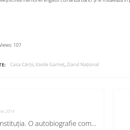
nveșnicirea memoriei englezii comandă bănci și le instalează în pa
Views:
107
Casa Cărții
,
Vasile Garneț
,
Ziarul Național
TE:
ulie 2014
Constituția. O autobiografie completată la 20 de ani