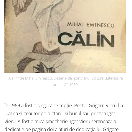
„Călin” de Mihai Eminescu. Desene de Igor Vieru. Editura „Literatura
artistică”, 1989
În 1969 a fost o singură excepție. Poetul Grigore Vieru l-a
luat ca și coautor pe pictorul și bunul său prieten Igor
Vieru. A fost o mică șmecherie. Igor Vieru semnează o
dedicație pe pagina doi alături de dedicația lui Grigore