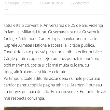
Gheorghe Erizanu
23 august 2016
2 Comentarii
ZZ
0
Totul este o convenție. Aniversarea de 25 de ani. Violența
în familie. Miliardul furat. Guvernarea bună a Guvernului
Cioloș. Cărțile bune Cartier. Lipsa banilor pentru carte.
Caprele Armatei Naționale scoase la licitație publică.
Fondul de carte proastă pe rafturile bibliotecilor publice.
Cărțile pentru copii cu fețe rumene, pomeți în obrăjori,
ochi mari-mari, cosițe și cât mai multă culoare, cu
tipografică alandala și litere colorate.
Pe timpuri, toate editurile ascundeau numele pictorului
cărților pentru copii la pagina tehnică. Arareori îl puneau
cu borges pe foaia de titlu. Era o convenție. Editurile de azi
mai respectă convenția.