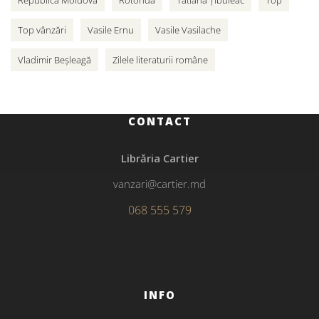
Top vânzări
Vasile Ernu
Vasile Vasilache
Vladimir Beșleagă
Zilele literaturii române
CONTACT
Librăria Cartier
vanzari@cartier.md
068 555 579
INFO