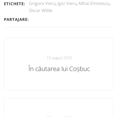
Grigore Vieru
,
Igor Vieru
,
Mihai Eminescu
,
ETICHETE:
Oscar Wilde
PARTAJARE:
19 august 2016
În căutarea lui Coșbuc