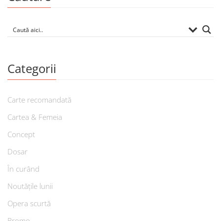
Categorii
Carte recomandată
Cartea & Femeia
Concept
Dosar
În curând
Noutățile lunii
Opera scurtă
Promo