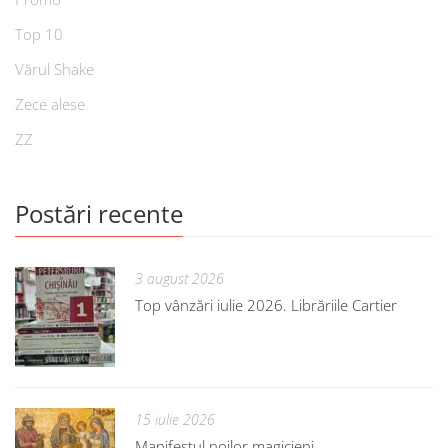
Top 10
Vărul Shake
Zece alese
ZZ
Postări recente
3 august 2026
Top vânzări iulie 2026. Librăriile Cartier
15 iulie 2026
Manifestul noilor magicieni