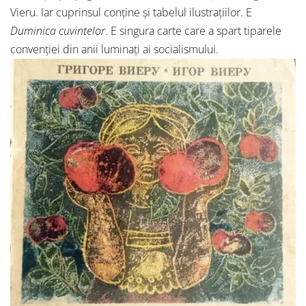
Vieru. Iar cuprinsul conține și tabelul ilustrațiilor. E
Duminica cuvintelor
. E singura carte care a spart tiparele
convenției din anii luminați ai socialismului.