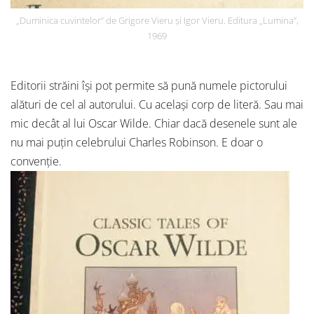
„Duminica cuvintelor” de Grigore Vieru și Igor Vieru. Editura „Lumina”,
1969
Editorii străini își pot permite să pună numele pictorului
alături de cel al autorului. Cu același corp de literă. Sau mai
mic decât al lui Oscar Wilde. Chiar dacă desenele sunt ale
nu mai puțin celebrului Charles Robinson. E doar o
convenție.