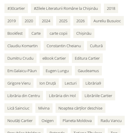
#30cartier
#Zilele Literaturii Române la Chișinău
2018
2019
2020
2024
2025
2026
Aureliu Busuioc
Bookfest
Carte
carte copii
Chișinău
Claudiu Komartin
Constantin Cheianu
Cultură
Dumitru Crudu
eBook Cartier
Editura Cartier
Em.Galaicu-Păun
Eugen Lungu
Gaudeamus
Grigore Vieru
Ion Druță
Lecturi
Librăria9
Librăria din Centru
Librăria din Hol
Librăriile Cartier
Lică Sainciuc
Mivina
Noaptea cărților deschise
Noutăți Cartier
Oxigen
Planeta Moldova
Radu Vancu
Republica Moldova
Rotonda
Tatiana Țîbuleac
Top