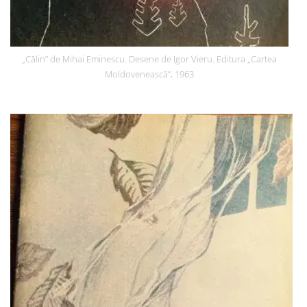
„Călin” de Mihai Eminescu. Desene de Igor Vieru. Editura „Cartea
Moldovenească”, 1963