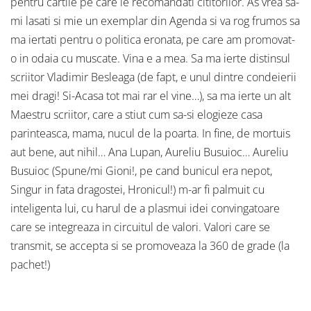
pentru cartile pe care le recomandati cititorilor. As vrea sa-
mi lasati si mie un exemplar din Agenda si va rog frumos sa
ma iertati pentru o politica eronata, pe care am promovat-
o in odaia cu muscate. Vina e a mea. Sa ma ierte distinsul
scriitor Vladimir Besleaga (de fapt, e unul dintre condeierii
mei dragi! Si-Acasa tot mai rar el vine…), sa ma ierte un alt
Maestru scriitor, care a stiut cum sa-si elogieze casa
parinteasca, mama, nucul de la poarta. In fine, de mortuis
aut bene, aut nihil… Ana Lupan, Aureliu Busuioc… Aureliu
Busuioc (Spune/mi Gioni!, pe cand bunicul era nepot,
Singur in fata dragostei, Hronicul!) m-ar fi palmuit cu
inteligenta lui, cu harul de a plasmui idei convingatoare
care se integreaza in circuitul de valori. Valori care se
transmit, se accepta si se promoveaza la 360 de grade (la
pachet!)