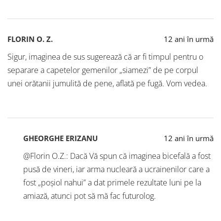
FLORIN O. Z.
12 ani în urmă
Sigur, imaginea de sus sugerează că ar fi timpul pentru o
separare a capetelor gemenilor „siamezi” de pe corpul
unei orătanii jumulită de pene, aflată pe fugă. Vom vedea.
GHEORGHE ERIZANU
12 ani în urmă
@Florin O.Z.: Dacă Vă spun că imaginea bicefală a fost
pusă de vineri, iar arma nucleară a ucrainenilor care a
fost „poșiol nahui” a dat primele rezultate luni pe la
amiază, atunci pot să mă fac futurolog.