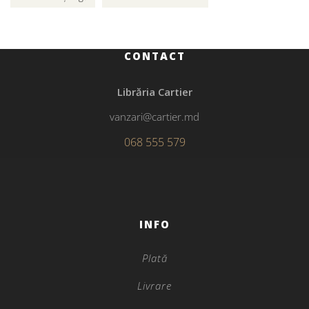
CONTACT
Librăria Cartier
vanzari@cartier.md
068 555 579
INFO
Plată
Livrare