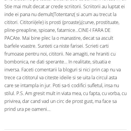
Stie mai mult decat ar crede scriitorii. Scriitorii au luptat ei
inde ei pana nu demult(Totentanz( si acum au trecut la
cititori. Cititorii(ele) is prosti (proaste),(curve, prostituate,
pline-preapline, spioane, fatarnice…CINE-I FARA DE
PACAte. Mai bine plec la o manastire, decat sa ascult
barfele voastre. Sunteti ca niste farisei. Scrieti carti
frumoase pentru noi, cititorii. Ne amagiti, ne hraniti cu
bombonica, ne dati sperante… In realitate, situatia e
inversa. Faceti comentarii la bloguri si nici prin cap nu va
trece ca cititorul va citeste ideile si se uita la circul asta
care se intampla in jur. Poti sa-ti codifici sufletul, insa nu
stilul. P.S. Am gresit mult in viata mea, cu fapta, cu vorba, cu
privirea, dar cand vad un circ de prost gust, ma face sa
prind ura pe oameni…