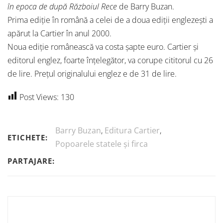
în epoca de după Războiul Rece
de Barry Buzan.
Prima ediție în română a celei de a doua ediții englezești a
apărut la Cartier în anul 2000.
Noua ediție românească va costa șapte euro. Cartier și
editorul englez, foarte înțelegător, va corupe cititorul cu 26
de lire. Prețul originalului englez e de 31 de lire.
Post Views:
130
Barry Buzan
,
Editura Cartier
,
ETICHETE:
Popoarele statele și firca
PARTAJARE: