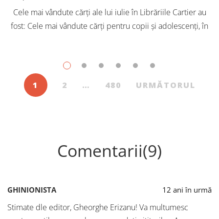
Cele mai vândute cărți ale lui iulie în Librăriile Cartier au
fost: Cele mai vândute cărți pentru copii și adolescenți, în
iulie, în Librăriile Cartier, au fost: Post Views: 154
1
2
…
480
URMĂTORUL
Comentarii(9)
GHINIONISTA
12 ani în urmă
Stimate dle editor, Gheorghe Erizanu! Va multumesc