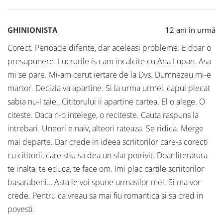
GHINIONISTA
12 ani în urmă
Corect. Perioade diferite, dar aceleasi probleme. E doar o
presupunere. Lucrurile is cam incalcite cu Ana Lupan. Asa
mi se pare. Mi-am cerut iertare de la Dvs. Dumnezeu mi-e
martor. Decizia va apartine. Si la urma urmei, capul plecat
sabia nu-l taie…Cititorului ii apartine cartea. El o alege. O
citeste. Daca n-o intelege, o reciteste. Cauta raspuns la
intrebari. Uneori e naiv, alteori rateaza. Se ridica. Merge
mai departe. Dar crede in ideea scriitorilor care-s corecti
cu cititorii, care stiu sa dea un sfat potrivit. Doar literatura
te inalta, te educa, te face om. Imi plac cartile scriitorilor
basarabeni… Asta le voi spune urmasilor mei. Si ma vor
crede. Pentru ca vreau sa mai fiu romantica si sa cred in
povesti.