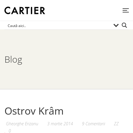
Blog
Ostrov Krâm
Gheorghe Erizanu
3 martie 2014
9 Comentarii
ZZ
0