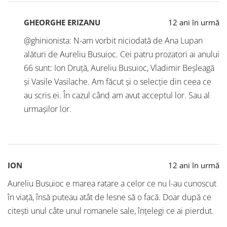
GHEORGHE ERIZANU
12 ani în urmă
@ghinionista: N-am vorbit niciodată de Ana Lupan
alături de Aureliu Busuioc. Cei patru prozatori ai anului
66 sunt: Ion Druță, Aureliu Busuioc, Vladimir Beșleagă
și Vasile Vasilache. Am făcut și o selecție din ceea ce
au scris ei. În cazul când am avut acceptul lor. Sau al
urmașilor lor.
ION
12 ani în urmă
Aureliu Busuioc e marea ratare a celor ce nu l-au cunoscut
în viaţă, însă puteau atât de lesne să o facă. Doar după ce
citeşti unul câte unul romanele sale, înţelegi ce ai pierdut.