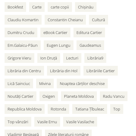
Bookfest
Carte
carte copii
Chișinău
Claudiu Komartin
Constantin Cheianu
Cultură
Dumitru Crudu
eBook Cartier
Editura Cartier
Em.Galaicu-Păun
Eugen Lungu
Gaudeamus
Grigore Vieru
Ion Druță
Lecturi
Librăria9
Librăria din Centru
Librăria din Hol
Librăriile Cartier
Lică Sainciuc
Mivina
Noaptea cărților deschise
Noutăți Cartier
Oxigen
Planeta Moldova
Radu Vancu
Republica Moldova
Rotonda
Tatiana Țîbuleac
Top
Top vânzări
Vasile Ernu
Vasile Vasilache
Vladimir Beșleagă
Zilele literaturii române