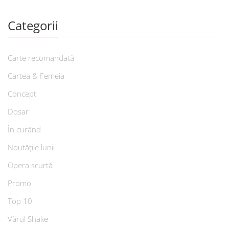
Categorii
Carte recomandată
Cartea & Femeia
Concept
Dosar
În curând
Noutățile lunii
Opera scurtă
Promo
Top 10
Vărul Shake