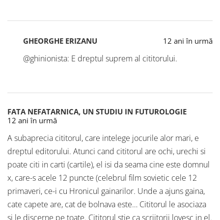
GHEORGHE ERIZANU
12 ani în urmă
@ghinionista: E dreptul suprem al cititorului.
FATA NEFATARNICA, UN STUDIU IN FUTUROLOGIE
12 ani în urmă
A subaprecia cititorul, care intelege jocurile alor mari, e
dreptul editorului. Atunci cand cititorul are ochi, urechi si
poate citi in carti (cartile), el isi da seama cine este domnul
x, care-s acele 12 puncte (celebrul film sovietic cele 12
primaveri, ce-i cu Hronicul gainarilor. Unde a ajuns gaina,
cate capete are, cat de bolnava este… Cititorul le asociaza
si le discerne pe toate. Cititorul stie ca scriitorii lovesc in el.