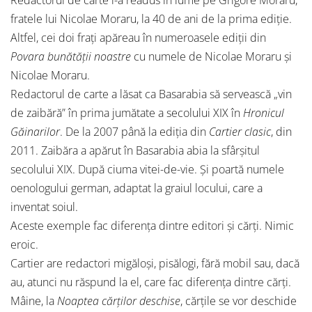
Redactorul de carte l-a readus în lume pe Grigore Moraru,
fratele lui Nicolae Moraru, la 40 de ani de la prima ediție.
Altfel, cei doi frați apăreau în numeroasele ediții din
Povara bunătății noastre
cu numele de Nicolae Moraru și
Nicolae Moraru.
Redactorul de carte a lăsat ca Basarabia să servească „vin
de zaibără” în prima jumătate a secolului XIX în
Hronicul
Găinarilor
. De la 2007 până la ediția din
Cartier clasic
, din
2011. Zaibăra a apărut în Basarabia abia la sfârșitul
secolului XIX. După ciuma vitei-de-vie. Și poartă numele
oenologului german, adaptat la graiul locului, care a
inventat soiul.
Aceste exemple fac diferența dintre editori și cărți. Nimic
eroic.
Cartier are redactori migăloși, pisălogi, fără mobil sau, dacă
au, atunci nu răspund la el, care fac diferența dintre cărți.
Mâine, la
Noaptea cărților deschise
, cărțile se vor deschide