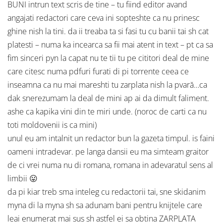
BUNI intrun text scris de tine – tu fiind editor avand
angajati redactori care ceva ini sopteshte ca nu prinesc
ghine nish la tini. da ii treaba ta si fasi tu cu banii tai sh cat
platesti – numa ka incearca sa fii mai atent in text – pt ca sa
fim sinceri pyn la capat nu te tii tu pe cititori deal de mine
care citesc numa pdfuri furati di pi torrente ceea ce
inseamna ca nu mai mareshti tu zarplata nish la pvară…ca
dak snerezumam la deal de mini ap ai da dimult faliment.
ashe ca kapika vini din te miri unde. (noroc de carti ca nu
toti moldovenii is ca mini)
unul eu am intalnit un redactor bun la gazeta timpul. is faini
oameni intradevar. pe langa dansii eu ma simteam graitor
de ci vrei numa nu di romana, romana in adevaratul sens al
limbii 😛
da pi kiar treb sma inteleg cu redactorii tai, sne skidanim
myna di la myna sh sa adunam bani pentru knijtele care
leai enumerat mai sus sh astfel ei sa obtina ZARPLATA