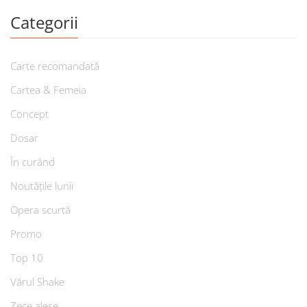
Categorii
Carte recomandată
Cartea & Femeia
Concept
Dosar
În curând
Noutățile lunii
Opera scurtă
Promo
Top 10
Vărul Shake
Zece alese