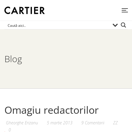
Blog
Omagiu redactorilor
Gheorghe Erizanu
5 martie 2013
9 Comentarii
ZZ
0