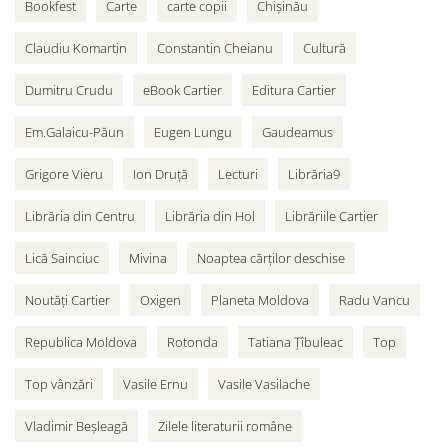
Bookfest
Carte
carte copii
Chișinău
Claudiu Komartin
Constantin Cheianu
Cultură
Dumitru Crudu
eBook Cartier
Editura Cartier
Em.Galaicu-Păun
Eugen Lungu
Gaudeamus
Grigore Vieru
Ion Druță
Lecturi
Librăria9
Librăria din Centru
Librăria din Hol
Librăriile Cartier
Lică Sainciuc
Mivina
Noaptea cărților deschise
Noutăți Cartier
Oxigen
Planeta Moldova
Radu Vancu
Republica Moldova
Rotonda
Tatiana Țîbuleac
Top
Top vânzări
Vasile Ernu
Vasile Vasilache
Vladimir Beșleagă
Zilele literaturii române