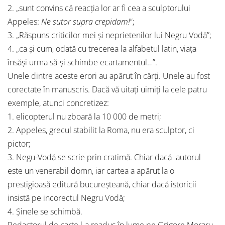
2. „sunt convins că reacția lor ar fi cea a sculptorului
Appeles:
Ne sutor supra crepidam!
”;
3. „Răspuns criticilor mei și neprietenilor lui Negru Vodă”;
4. „ca și cum, odată cu trecerea la alfabetul latin, viața
însăși urma să-și schimbe ecartamentul…”.
Unele dintre aceste erori au apărut în cărți. Unele au fost
corectate în manuscris. Dacă vă uitați uimiți la cele patru
exemple, atunci concretizez:
1. elicopterul nu zboară la 10 000 de metri;
2. Appeles, grecul stabilit la Roma, nu era sculptor, ci
pictor;
3. Negu-Vodă se scrie prin cratimă. Chiar dacă autorul
este un venerabil domn, iar cartea a apărut la o
prestigioasă editură bucureșteană, chiar dacă istoricii
insistă pe incorectul Negru Vodă;
4. Șinele se schimbă.