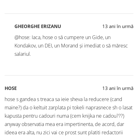
GHEORGHE ERIZANU
13 ani în urmă
@hose: Iaca, hose o să cumpere un Gide, un
Kondakov, un DEI, un Morand și imediat o să măresc
salariul.
HOSE
13 ani în urmă
hose s gandea s treaca sa ieie sheva la reducere (cand
maine?) da o keltuit zarplata pi tokeli naprasnece sh o lasat
kapusta pentru cadouri numa (cem knijka ne cadou???)
anyway observatia mea era impertinenta, de acord, dar
ideea era alta, nu zici vai ce prost sunt platiti redactorii