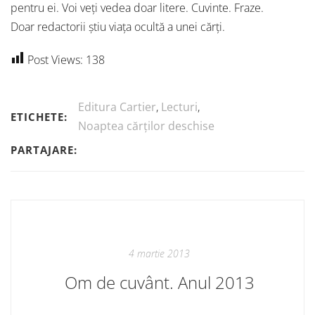
pentru ei. Voi veți vedea doar litere. Cuvinte. Fraze.
Doar redactorii știu viața ocultă a unei cărți.
Post Views:
138
Editura Cartier
,
Lecturi
,
ETICHETE:
Noaptea cărților deschise
PARTAJARE:
4 martie 2013
Om de cuvânt. Anul 2013