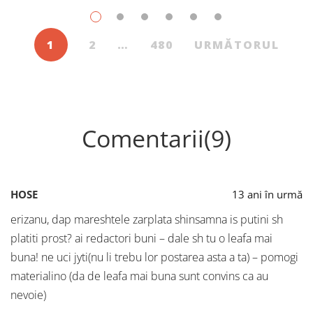
1
2
…
480
URMĂTORUL
Comentarii(9)
HOSE
13 ani în urmă
erizanu, dap mareshtele zarplata shinsamna is putini sh
platiti prost? ai redactori buni – dale sh tu o leafa mai
buna! ne uci jyti(nu li trebu lor postarea asta a ta) – pomogi
materialino (da de leafa mai buna sunt convins ca au
nevoie)