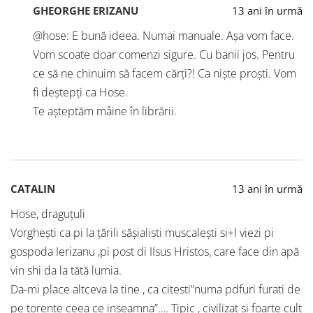
GHEORGHE ERIZANU
13 ani în urmă
@hose: E bună ideea. Numai manuale. Așa vom face.
Vom scoate doar comenzi sigure. Cu banii jos. Pentru
ce să ne chinuim să facem cărți?! Ca niște proști. Vom
fi deștepți ca Hose.
Te așteptăm mâine în librării.
CATALIN
13 ani în urmă
Hose, draguţuli
Vorgheşti ca pi la ţărili săşialisti muscaleşti si+l viezi pi
gospoda Ierizanu ,pi post di IIsus Hristos, care face din apă
vin shi da la tătă lumia.
Da-mi place altceva la tine , ca citesti”numa pdfuri furati de
pe torente ceea ce inseamna”…. Tipic , civilizat si foarte cult