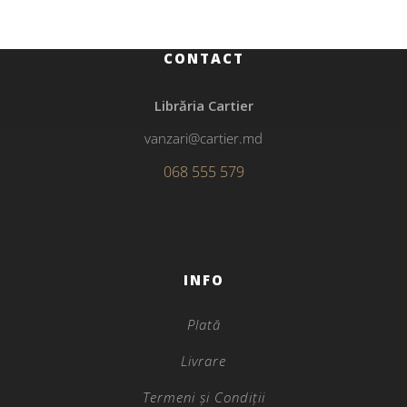
CONTACT
Librăria Cartier
vanzari@cartier.md
068 555 579
INFO
Plată
Livrare
Termeni și Condiții