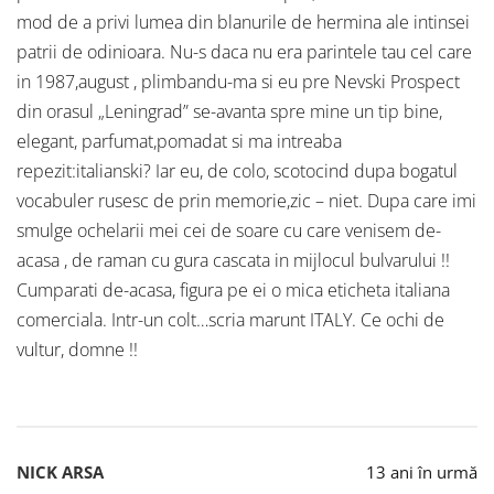
mod de a privi lumea din blanurile de hermina ale intinsei
patrii de odinioara. Nu-s daca nu era parintele tau cel care
in 1987,august , plimbandu-ma si eu pre Nevski Prospect
din orasul „Leningrad” se-avanta spre mine un tip bine,
elegant, parfumat,pomadat si ma intreaba
repezit:italianski? Iar eu, de colo, scotocind dupa bogatul
vocabuler rusesc de prin memorie,zic – niet. Dupa care imi
smulge ochelarii mei cei de soare cu care venisem de-
acasa , de raman cu gura cascata in mijlocul bulvarului !!
Cumparati de-acasa, figura pe ei o mica eticheta italiana
comerciala. Intr-un colt…scria marunt ITALY. Ce ochi de
vultur, domne !!
NICK ARSA
13 ani în urmă