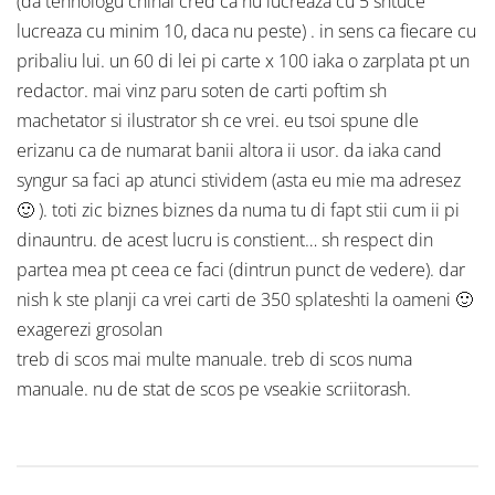
(da tehnologu chihai cred ca nu lucreaza cu 5 shtuce
lucreaza cu minim 10, daca nu peste) . in sens ca fiecare cu
pribaliu lui. un 60 di lei pi carte x 100 iaka o zarplata pt un
redactor. mai vinz paru soten de carti poftim sh
machetator si ilustrator sh ce vrei. eu tsoi spune dle
erizanu ca de numarat banii altora ii usor. da iaka cand
syngur sa faci ap atunci stividem (asta eu mie ma adresez
🙂 ). toti zic biznes biznes da numa tu di fapt stii cum ii pi
dinauntru. de acest lucru is constient… sh respect din
partea mea pt ceea ce faci (dintrun punct de vedere). dar
nish k ste planji ca vrei carti de 350 splateshti la oameni 🙂
exagerezi grosolan
treb di scos mai multe manuale. treb di scos numa
manuale. nu de stat de scos pe vseakie scriitorash.