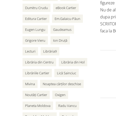
figureze
Dumitru Crudu
eBook Cartier
Nu de al
dupa pri
Editura Cartier
Em.Galaicu-Păun
SCRIITO
Eugen Lungu
Gaudeamus
faca la 
Grigore Vieru
Ion Druță
Lecturi
Librăria9
Librăria din Centru
Librăria din Hol
Librăriile Cartier
Lică Sainciuc
Mivina
Noaptea cărților deschise
Noutăți Cartier
Oxigen
Planeta Moldova
Radu Vancu