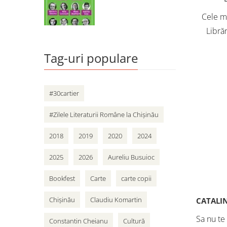
Cele ma
Librăr
vân
Tag-uri populare
adole
Cart
#30cartier
#Zilele Literaturii Române la Chișinău
2018
2019
2020
2024
2025
2026
Aureliu Busuioc
Bookfest
Carte
carte copii
Chișinău
Claudiu Komartin
CATALI
Sa nu te
Constantin Cheianu
Cultură