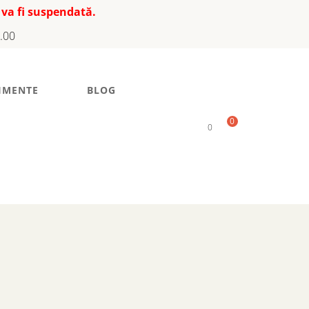
 va fi suspendată.
7.00
IMENTE
BLOG
0
0