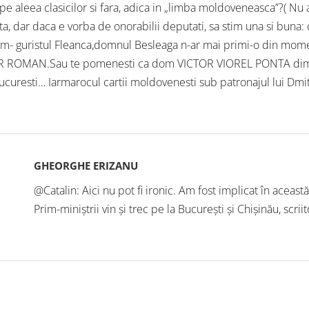
 pe aleea clasicilor si fara, adica in „limba moldoveneasca”?( Nu
ta, dar daca e vorba de onorabilii deputati, sa stim una si buna:
m- guristul Fleanca,domnul Besleaga n-ar mai primi-o din moment
R ROMAN.Sau te pomenesti ca dom VICTOR VIOREL PONTA dimpreu
Bucuresti… Iarmarocul cartii moldovenesti sub patronajul lui Dmitr
GHEORGHE ERIZANU
@Catalin: Aici nu pot fi ironic. Am fost implicat în aceast
Prim-miniștrii vin și trec pe la București și Chișinău, scri