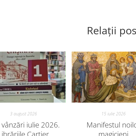
Relații pos
3 august 2026
15 iulie 2026
vânzări iulie 2026.
Manifestul noil
Librăriile Cartier
magicieni