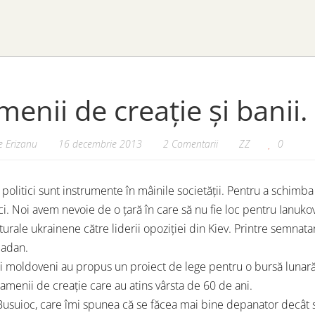
enii de creație și banii
 Erizanu
16 decembrie 2013
2 Comentarii
ZZ
0
politici sunt instrumente în mâinile societății. Pentru a schimb
ci. Noi avem nevoie de o țară în care să nu fie loc pentru Ianukov
lturale ukrainene către liderii opoziției din Kiev. Printre semnatar
Jadan.
i moldoveni au propus un proiect de lege pentru o bursă luna
amenii de creație care au atins vârsta de 60 de ani.
Busuioc, care îmi spunea că se făcea mai bine depanator decât s