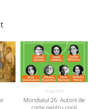
t
13 iulie 2026
or
Mondialul 26. Autorii de
Mon
carte pentru copii