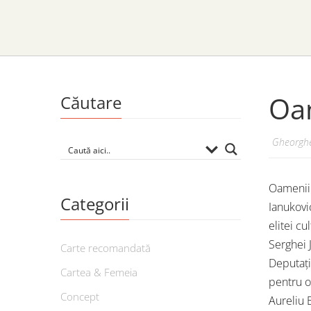
Oam
Căutare
Gheorghe
Oamenii 
Categorii
Ianukovi
elitei cu
Serghei 
Carte recomandată
Deputați
Cartea & Femeia
pentru o
Concept
Aureliu 