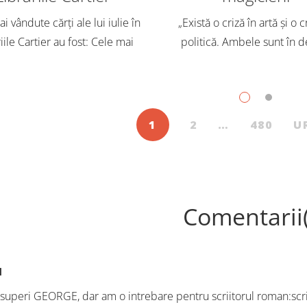
i vândute cărți ale lui iulie în
„Există o criză în artă și o c
iile Cartier au fost: Cele mai
politică. Ambele sunt în d
dute cărți pentru copii și
Trebuie să căutăm un impu
scenți, în iulie, în Librăriile
exterior. Acest nou tărâm es
ier, au fost: Post Views: 146
Situația poate fi salvată 
1
2
…
480
U
Comentarii
N
 superi GEORGE, dar am o intrebare pentru scriitorul roman:scri