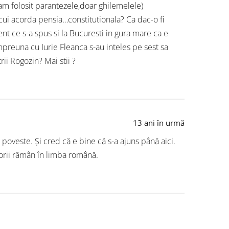
 am folosit parantezele,doar ghilemelele)
 cui acorda pensia…constitutionala? Ca dac-o fi
 ce s-a spus si la Bucuresti in gura mare ca e
na cu Iurie Fleanca s-au inteles pe sest sa
ii Rogozin? Mai stii ?
13 ani în urmă
ă poveste. Și cred că e bine că s-a ajuns până aici.
itorii rămân în limba română.