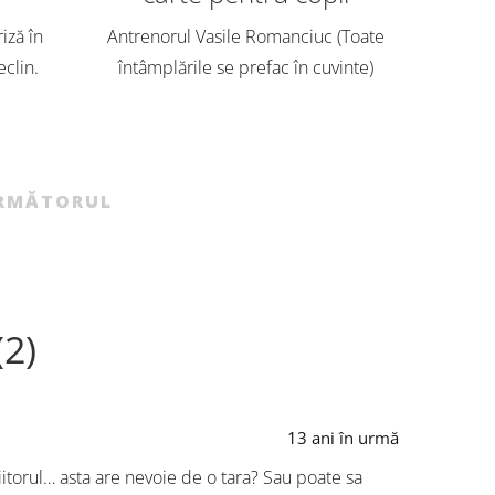
Avem ech
o mie de
riză în
Antrenorul Vasile Romanciuc (Toate
antren
eclin.
întâmplările se prefac în cuvinte)
4.000 de 
ls din
pentru unsprezecele de bază al
Basarabia
te magia.
echipei autorilor de carte pentru copii
[…]
a ales o formulă agresivă: 3-4-3,
inventată de magicianul Cruyff […]
RMĂTORUL
(2)
13 ani în urmă
itorul… asta are nevoie de o tara? Sau poate sa