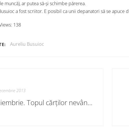
e muncă), ar putea să-și schimbe părerea.
usuioc a fost scriitor. E posibil ca unii depanatori să se apuce d
Views:
138
Aureliu Busuioc
TE:
ecembrie 2013
Noiembrie. Topul cărților nevândute