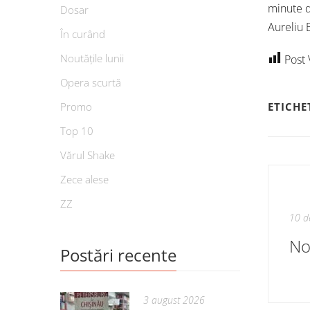
minute d
Dosar
Aureliu B
În curând
Noutățile lunii
Post 
Opera scurtă
ETICHE
Promo
Top 10
Vărul Shake
Zece alese
ZZ
10 d
Postări recente
3 august 2026