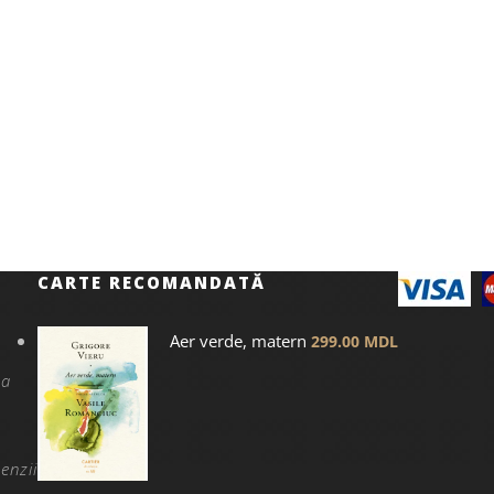
CARTE RECOMANDATĂ
Aer verde, matern
299.00
MDL
na
enzii