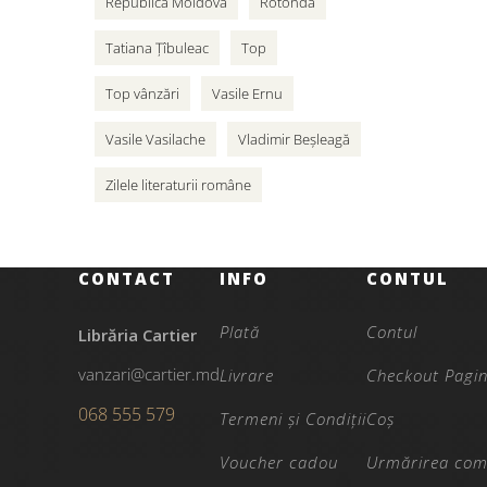
Republica Moldova
Rotonda
Tatiana Țîbuleac
Top
Top vânzări
Vasile Ernu
Vasile Vasilache
Vladimir Beșleagă
Zilele literaturii române
CONTACT
INFO
CONTUL
Plată
Contul
Librăria Cartier
vanzari@cartier.md
Livrare
Checkout Pagi
068 555 579
Termeni și Condiții
Coș
Voucher cadou
Urmărirea com