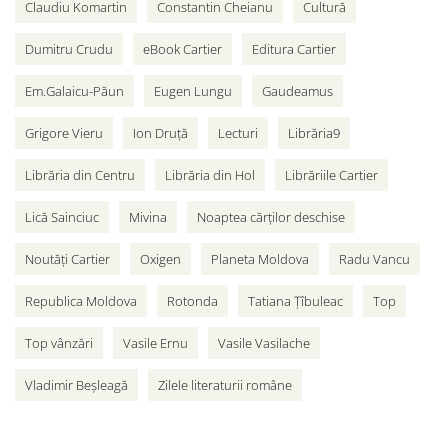
Claudiu Komartin
Constantin Cheianu
Cultură
Dumitru Crudu
eBook Cartier
Editura Cartier
Em.Galaicu-Păun
Eugen Lungu
Gaudeamus
Grigore Vieru
Ion Druță
Lecturi
Librăria9
Librăria din Centru
Librăria din Hol
Librăriile Cartier
Lică Sainciuc
Mivina
Noaptea cărților deschise
Noutăți Cartier
Oxigen
Planeta Moldova
Radu Vancu
Republica Moldova
Rotonda
Tatiana Țîbuleac
Top
Top vânzări
Vasile Ernu
Vasile Vasilache
Vladimir Beșleagă
Zilele literaturii române