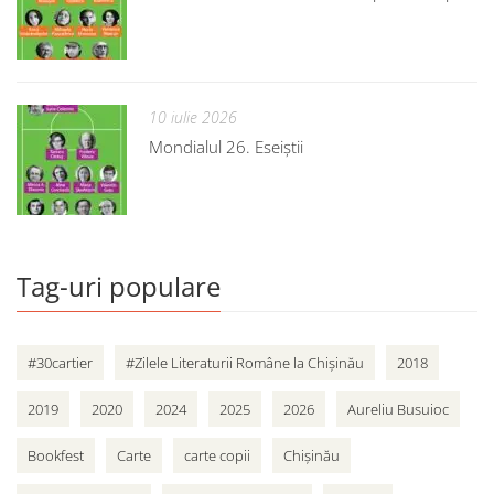
10 iulie 2026
Mondialul 26. Eseiștii
Tag-uri populare
#30cartier
#Zilele Literaturii Române la Chișinău
2018
2019
2020
2024
2025
2026
Aureliu Busuioc
Bookfest
Carte
carte copii
Chișinău