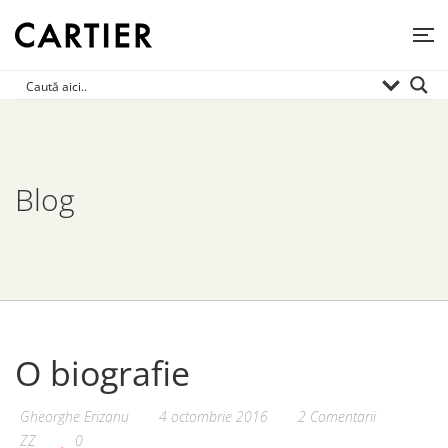
Blog
O biografie
Gheorghe Erizanu
4 octombrie 2016
2 Comentarii
ZZ
0