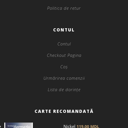
Politica de retur
CONTUL
Contul
Checkout Pagina
Coș
Urmărirea comenzii
Lista de dorințe
CARTE RECOMANDATĂ
Nickel
119.00
MDL