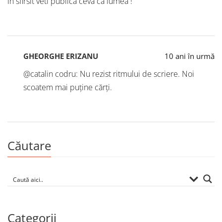
in sfirsit veti publica ceva ca lumea !
GHEORGHE ERIZANU
10 ani în urmă
@catalin codru: Nu rezist ritmului de scriere. Noi
scoatem mai puține cărți.
Căutare
Categorii