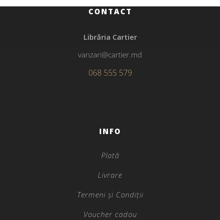
CONTACT
Librăria Cartier
vanzari@cartier.md
068 555 579
INFO
Plată
Livrare
Termeni și Condiții
Voucher cadou