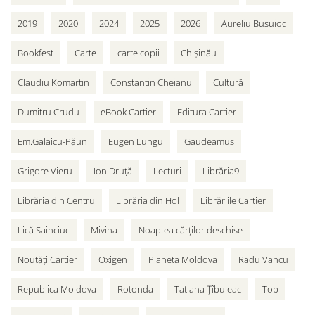
2019
2020
2024
2025
2026
Aureliu Busuioc
Bookfest
Carte
carte copii
Chișinău
Claudiu Komartin
Constantin Cheianu
Cultură
Dumitru Crudu
eBook Cartier
Editura Cartier
Em.Galaicu-Păun
Eugen Lungu
Gaudeamus
Grigore Vieru
Ion Druță
Lecturi
Librăria9
Librăria din Centru
Librăria din Hol
Librăriile Cartier
Lică Sainciuc
Mivina
Noaptea cărților deschise
Noutăți Cartier
Oxigen
Planeta Moldova
Radu Vancu
Republica Moldova
Rotonda
Tatiana Țîbuleac
Top