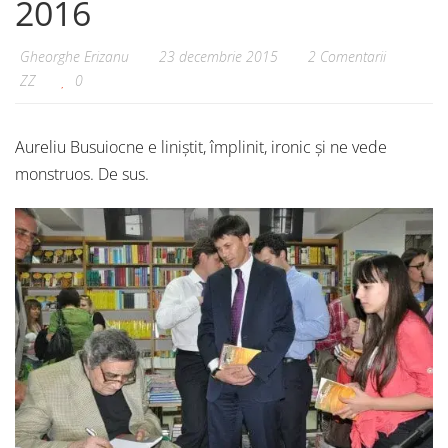
2016
Gheorghe Erizanu
23 decembrie 2015
2 Comentarii
ZZ
0
Aureliu Busuiocne e liniștit, împlinit, ironic și ne vede
monstruos. De sus.