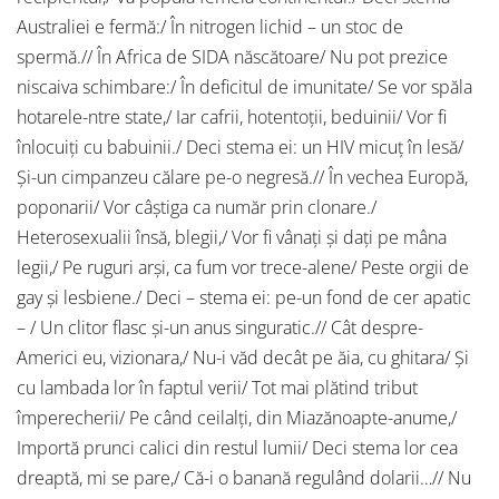
Australiei e fermă:/ În nitrogen lichid – un stoc de
spermă.// În Africa de SIDA născătoare/ Nu pot prezice
niscaiva schimbare:/ În deficitul de imunitate/ Se vor spăla
hotarele-ntre state,/ Iar cafrii, hotentoţii, beduinii/ Vor fi
înlocuiţi cu babuinii./ Deci stema ei: un HIV micuţ în lesă/
Și-un cimpanzeu călare pe-o negresă.// În vechea Europă,
poponarii/ Vor câștiga ca număr prin clonare./
Heterosexualii însă, blegii,/ Vor fi vânaţi și daţi pe mâna
legii,/ Pe ruguri arși, ca fum vor trece-alene/ Peste orgii de
gay și lesbiene./ Deci – stema ei: pe-un fond de cer apatic
– / Un clitor flasc și-un anus singuratic.// Cât despre-
Americi eu, vizionara,/ Nu-i văd decât pe ăia, cu ghitara/ Și
cu lambada lor în faptul verii/ Tot mai plătind tribut
împerecherii/ Pe când ceilalţi, din Miazănoapte-anume,/
Importă prunci calici din restul lumii/ Deci stema lor cea
dreaptă, mi se pare,/ Că-i o banană regulând dolarii…// Nu