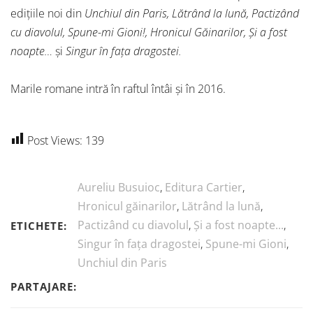
edițiile noi din
Unchiul din Paris, Lătrând la lună, Pactizând
cu diavolul, Spune-mi Gioni!, Hronicul Găinarilor, Și a fost
noapte…
și
Singur în fața dragostei.
Marile romane intră în raftul întâi și în 2016.
Post Views:
139
Aureliu Busuioc
,
Editura Cartier
,
Hronicul găinarilor
,
Lătrând la lună
,
Pactizând cu diavolul
,
Și a fost noapte...
,
ETICHETE:
Singur în fața dragostei
,
Spune-mi Gioni
,
Unchiul din Paris
PARTAJARE: