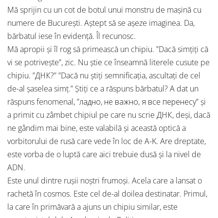
Mă sprijin cu un cot de botul unui monstru de mașină cu
numere de București. Aștept să se așeze imaginea. Da,
bărbatul iese în evidență. Îl recunosc.
Mă apropii și îl rog să primească un chipiu. ”Dacă simțiți că
vi se potrivește”, zic. Nu știe ce înseamnă literele cusute pe
chipiu. ”ДНК?” ”Dacă nu știți semnificația, ascultați de cel
de-al șaselea simț.” Știți ce a răspuns bărbatul? A dat un
răspuns fenomenal, ”ладно, не важно, я все перенесу” și
a primit cu zâmbet chipiul pe care nu scrie ДНК, deși, dacă
ne gândim mai bine, este valabilă și această optică a
vorbitorului de rusă care vede în loc de A-K. Are dreptate,
este vorba de o luptă care aici trebuie dusă și la nivel de
ADN.
Este unul dintre rușii noștri frumoși. Acela care a lansat o
rachetă în cosmos. Este cel de-al doilea destinatar. Primul,
la care în primăvară a ajuns un chipiu similar, este