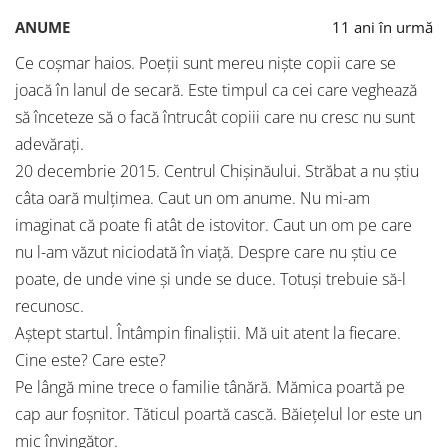
ANUME
11 ani în urmă
Ce coșmar haios. Poeții sunt mereu niște copii care se
joacă în lanul de secară. Este timpul ca cei care veghează
să înceteze să o facă întrucât copiii care nu cresc nu sunt
adevărați.
20 decembrie 2015. Centrul Chișinăului. Străbat a nu știu
câta oară mulțimea. Caut un om anume. Nu mi-am
imaginat că poate fi atât de istovitor. Caut un om pe care
nu l-am văzut niciodată în viață. Despre care nu știu ce
poate, de unde vine și unde se duce. Totuși trebuie să-l
recunosc.
Aștept startul. Întâmpin finaliștii. Mă uit atent la fiecare.
Cine este? Care este?
Pe lângă mine trece o familie tânără. Mămica poartă pe
cap aur foșnitor. Tăticul poartă cască. Băiețelul lor este un
mic învingător.