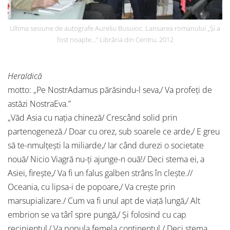
Ultima sesiune de autografe Aureliu Busuioc. Lansarea romanului „Și a
fost noapte…” Librăria din Centru, 2012
Heraldică
motto: „Pe NostrAdamus părăsindu-l seva,/ Va profeţi de
astăzi NostraEva.”
„Văd Asia cu naţia chineză/ Crescând solid prin
partenogeneză./ Doar cu orez, sub soarele ce arde,/ E greu
să te-nmulţești la miliarde,/ Iar când durezi o societate
nouă/ Nicio Viagră nu-ţi ajunge-n ouă!/ Deci stema ei, a
Asiei, firește,/ Va fi un falus galben strâns în clește.//
Oceania, cu lipsa-i de popoare,/ Va crește prin
marsupializare./ Cum va fi unul apt de viaţă lungă,/ Alt
embrion se va târî spre pungă,/ Și folosind cu cap
recipientul,/ Va popula femela continentul./ Deci stema