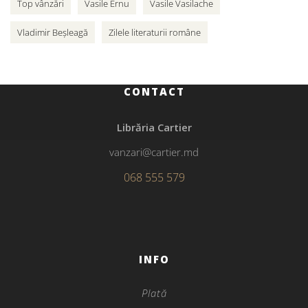
Top vânzări
Vasile Ernu
Vasile Vasilache
Vladimir Beșleagă
Zilele literaturii române
CONTACT
Librăria Cartier
vanzari@cartier.md
068 555 579
INFO
Plată