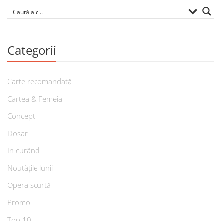
Categorii
Carte recomandată
Cartea & Femeia
Concept
Dosar
În curând
Noutățile lunii
Opera scurtă
Promo
Top 10