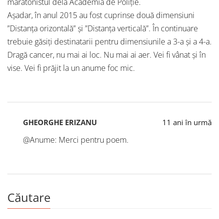
maratonistul dela Academia de Poliție.
Așadar, în anul 2015 au fost cuprinse două dimensiuni
”Distanța orizontală” și ”Distanța verticală”. În continuare
trebuie găsiți destinatarii pentru dimensiunile a 3-a și a 4-a.
Dragă cancer, nu mai ai loc. Nu mai ai aer. Vei fi vânat și în
vise. Vei fi prăjit la un anume foc mic.
GHEORGHE ERIZANU
11 ani în urmă
@Anume: Merci pentru poem.
Căutare