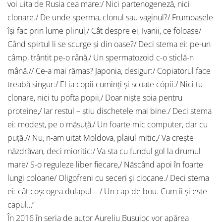
voi uita de Rusia cea mare:/ Nici partenogeneză, nici
clonare./ De unde sperma, clonul sau vaginul?/ Frumoasele
își fac prin lume plinul,/ Cât despre ei, Ivanii, ce foloase/
Când spirtul li se scurge și din oase?/ Deci stema ei: pe-un
câmp, trântit pe-o rână,/ Un spermatozoid c-o sticlă-n
mână.// Ce-a mai rămas? Japonia, desigur:/ Copiatorul face
treabă singur:/ El ia copii cuminţi și scoate cópii./ Nici tu
clonare, nici tu pofta popii,/ Doar niște soia pentru
proteine,/ Iar restul – știu dischetele mai bine./ Deci stema
ei: modest, pe o măsuţă,/ Un foarte mic computer, dar cu
puţă.// Nu, n-am uitat Moldova, plaiul mitic,/ Va crește
năzdrăvan, deci mioritic:/ Va sta cu fundul gol la drumul
mare/ S-o reguleze liber fiecare,/ Născând apoi în foarte
lungi coloane/ Oligofreni cu seceri și ciocane./ Deci stema
ei: cât coșcogea dulapul – / Un cap de bou. Cum îi și este
capul…”
În 2016 în seria de autor Aureliu Busuioc vor apărea