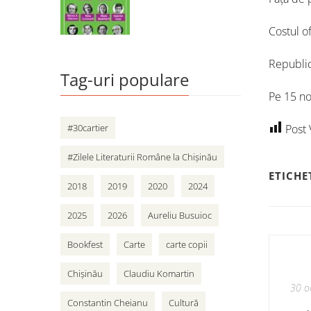
Costul of
Republic
Tag-uri populare
Pe 15 no
Post 
#30cartier
#Zilele Literaturii Române la Chișinău
ETICHE
2018
2019
2020
2024
2025
2026
Aureliu Busuioc
Bookfest
Carte
carte copii
Chișinău
Claudiu Komartin
30 o
Constantin Cheianu
Cultură