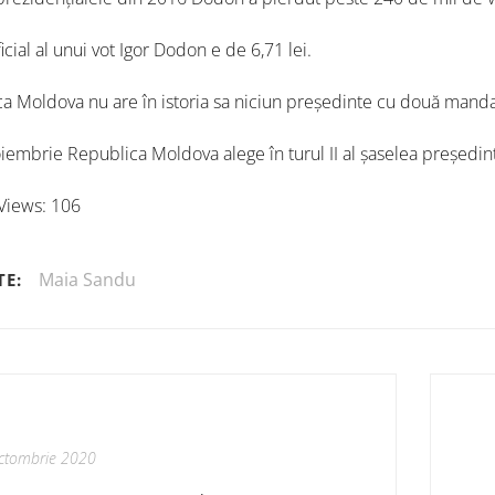
icial al unui vot Igor Dodon e de 6,71 lei.
a Moldova nu are în istoria sa niciun președinte cu două manda
iembrie Republica Moldova alege în turul II al șaselea președin
Views:
106
Maia Sandu
TE:
ctombrie 2020