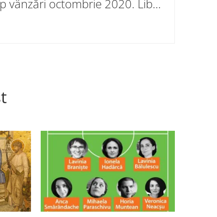
Top vânzări octombrie 2020. Librăriile Cartier
t