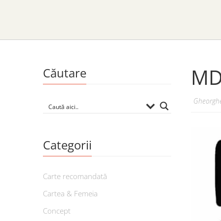
MD
Căutare
Gheorghe
Categorii
Carte recomandată
Cartea & Femeia
Concept