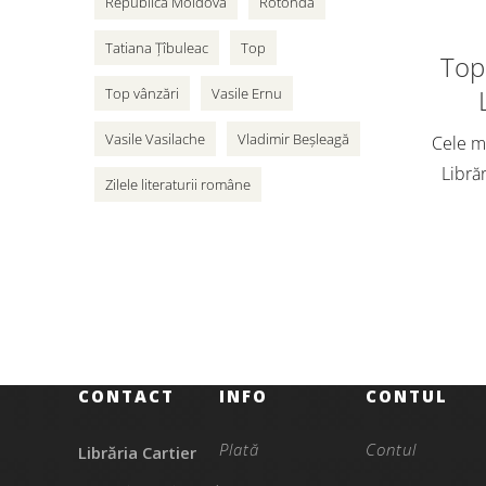
Republica Moldova
Rotonda
Tatiana Țîbuleac
Top
Top 
Top vânzări
Vasile Ernu
Vasile Vasilache
Vladimir Beșleagă
Cele ma
Librăr
Zilele literaturii române
vân
adole
Cart
CONTACT
INFO
CONTUL
Plată
Contul
Librăria Cartier