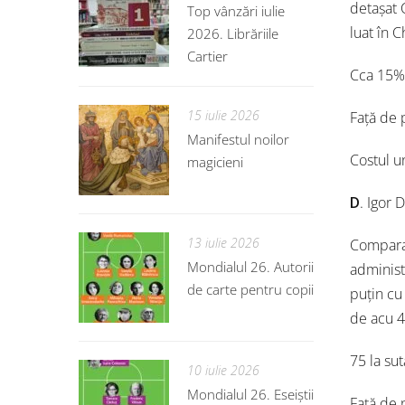
detașat 
Top vânzări iulie
luat în 
2026. Librăriile
Cartier
Cca 15% 
15 iulie 2026
Față de 
Manifestul noilor
Costul u
magicieni
D
. Igor 
13 iulie 2026
Comparat
Mondialul 26. Autorii
administ
de carte pentru copii
puțin cu
de acu 4
75 la sut
10 iulie 2026
Mondialul 26. Eseiștii
Față de 