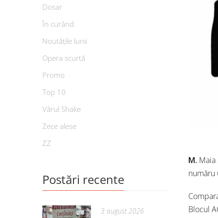
Dosar
În curând
Noutățile lunii
Opera scurtă
Promo
Top 10
Vărul Shake
Zece alese
ZZ
M.
Maia 
număru 6
Postări recente
Comparat
Blocul A
3 august 2026