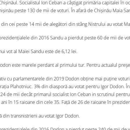
Chișinăul. Socialistul Ion Ceban a câștigat primăria capitalei în
Chișinău peste 130 de mii de voturi. În afară de Chișinău Maia Sa
din cei peste 14 mii de alegători din stâng Nistrului au votat M
prezidențialele din 2016 Sandu a pierdut peste 60 de mii de vot
nui vot al Maiei Sandu este de 6,12 lei.
Dodon este marele perdant al primului tur. Pentru actualul preșe
iv cu parlamentarele din 2019 Dodon obține mai puține voturi de
rația Plahotniuc. 3% din diasporă au votat pentru Igor Dodon. În
 24 de mii decât primarul socialist Ion Ceban in scrutinul pentr
 ani în 15 raioane din cele 35. Față de 26 de raioane în preziden
ă din transnistrieni au votat Igor Dodon.
prezidențialele din 2016 Dodon a pierdut peste 240 de mii de v