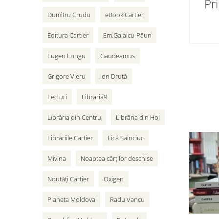
Pr
Dumitru Crudu
eBook Cartier
Editura Cartier
Em.Galaicu-Păun
Eugen Lungu
Gaudeamus
Grigore Vieru
Ion Druță
Lecturi
Librăria9
Librăria din Centru
Librăria din Hol
Librăriile Cartier
Lică Sainciuc
Mivina
Noaptea cărților deschise
Noutăți Cartier
Oxigen
Planeta Moldova
Radu Vancu