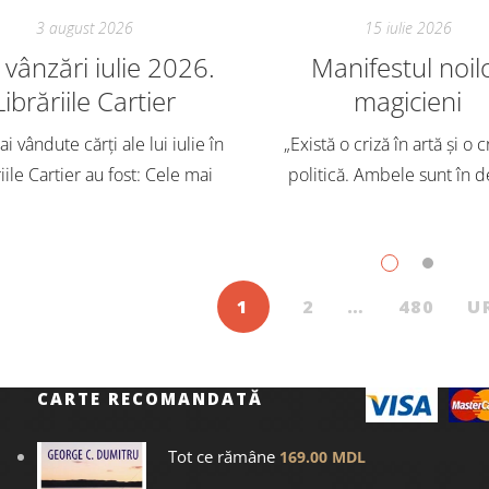
3 august 2026
15 iulie 2026
vânzări iulie 2026.
Manifestul noil
Librăriile Cartier
magicieni
i vândute cărți ale lui iulie în
„Există o criză în artă și o c
iile Cartier au fost: Cele mai
politică. Ambele sunt în d
dute cărți pentru copii și
Trebuie să căutăm un impu
scenți, în iulie, în Librăriile
exterior. Acest nou tărâm es
ier, au fost: Post Views: 131
Situația poate fi salvată 
1
2
…
480
U
CARTE RECOMANDATĂ
Tot ce rămâne
169.00
MDL