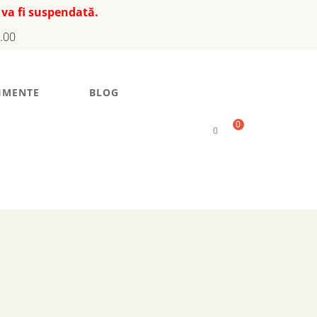
 va fi suspendată.
7.00
IMENTE
BLOG
0
0