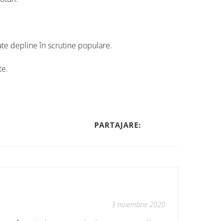
te depline în scrutine populare.
te.
PARTAJARE:
3 noiembrie 2020