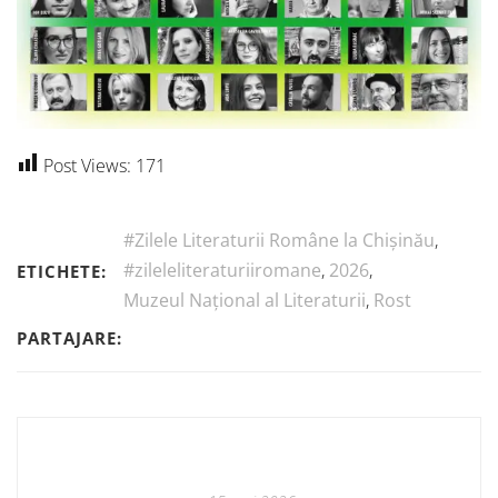
Post Views:
171
#Zilele Literaturii Române la Chișinău
,
#zileleliteraturiiromane
,
2026
,
ETICHETE:
Muzeul Național al Literaturii
,
Rost
PARTAJARE: