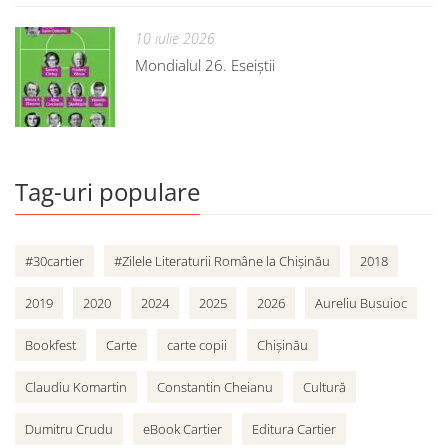
10 iulie 2026
Mondialul 26. Eseiștii
Tag-uri populare
#30cartier
#Zilele Literaturii Române la Chișinău
2018
2019
2020
2024
2025
2026
Aureliu Busuioc
Bookfest
Carte
carte copii
Chișinău
Claudiu Komartin
Constantin Cheianu
Cultură
Dumitru Crudu
eBook Cartier
Editura Cartier