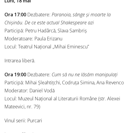
Luni, 18 mai
Ora 17:00
Dezbatere:
Paranoia, sânge și moarte la
Chișinău. De ce este actual Shakespeare azi
Participă: Petru Hadârcă, Slava Sambriș
Moderatoare: Paula Erizanu
Locul: Teatrul Național „Mihai Eminescu”
Intrarea liberă.
Ora 19:00
Dezbatere:
Cum să nu ne lăsăm manipulați
Participă: Mihai Șleahtițchi, Codruța Simina, Ana Revenco
Moderator: Daniel Vodă
Locul: Muzeul Național al Literaturii Române (str. Alexei
Mateevici, nr. 79)
Vinul serii: Purcari