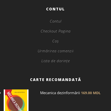
CONTUL
Contul
Checkout Pagina
Coș
Urmărirea comenzii
Lista de dorințe
CARTE RECOMANDATĂ
Mecanica dezinformării
169.00
MDL