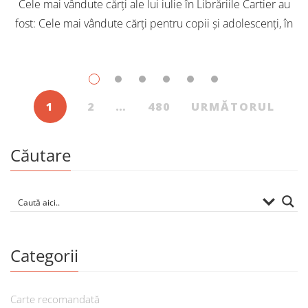
Cele mai vândute cărți ale lui iulie în Librăriile Cartier au
fost: Cele mai vândute cărți pentru copii și adolescenți, în
iulie, în Librăriile Cartier, au fost: Post Views: 126
1
2
…
480
URMĂTORUL
Căutare
Categorii
Carte recomandată