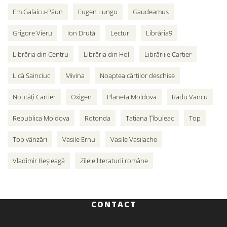
Em.Galaicu-Păun
Eugen Lungu
Gaudeamus
Grigore Vieru
Ion Druță
Lecturi
Librăria9
Librăria din Centru
Librăria din Hol
Librăriile Cartier
Lică Sainciuc
Mivina
Noaptea cărților deschise
Noutăți Cartier
Oxigen
Planeta Moldova
Radu Vancu
Republica Moldova
Rotonda
Tatiana Țîbuleac
Top
Top vânzări
Vasile Ernu
Vasile Vasilache
Vladimir Beșleagă
Zilele literaturii române
CONTACT