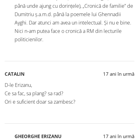
până unde ajung cu dorințele), „Cronică de familie” de
Dumitriu ș.a.m.d. până la poemele lui Ghennadii
Ayghi. Dar atunci am avea un intelectual. Și nu e bine.
Nici n-am putea face o cronică a RM din lecturile
politicienilor.
CATALIN
17 ani în urmă
D-le Erizanu,
Ce sa fac, sa plang? sa rad?
Ori e suficient doar sa zambesc?
GHEORGHE ERIZANU
17 ani în urmă