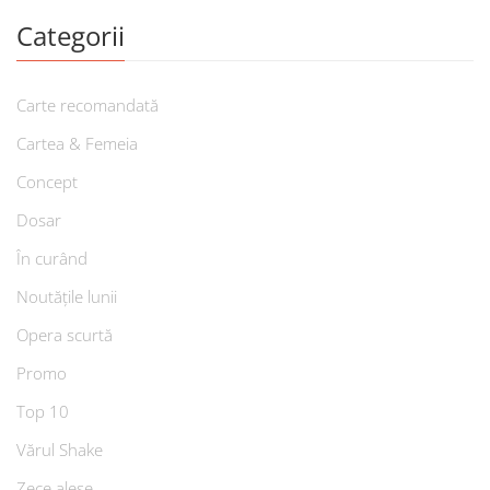
Categorii
Carte recomandată
Cartea & Femeia
Concept
Dosar
În curând
Noutățile lunii
Opera scurtă
Promo
Top 10
Vărul Shake
Zece alese