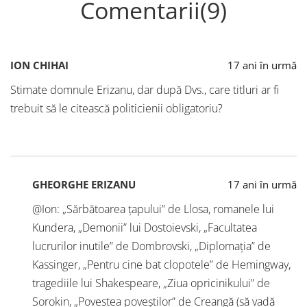
Comentarii(9)
ION CHIHAI
17 ani în urmă
Stimate domnule Erizanu, dar după Dvs., care titluri ar fi
trebuit să le citească politicienii obligatoriu?
GHEORGHE ERIZANU
17 ani în urmă
@Ion: „Sărbătoarea țapului” de Llosa, romanele lui
Kundera, „Demonii” lui Dostoievski, „Facultatea
lucrurilor inutile” de Dombrovski, „Diplomația” de
Kassinger, „Pentru cine bat clopotele” de Hemingway,
tragediile lui Shakespeare, „Ziua opricinikului” de
Sorokin, „Povestea poveștilor” de Creangă (să vadă