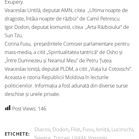
Exupery.
Veaceslav Untilă, deputat AMN, citea „Ultima noapte de
dragoste, întâia noapte de război” de Camil Petrescu.
Igor Dodon, deputat komunist, citea „Arta Războiului” de
Sun Tzu.
Corina Fusu, preşedintele Comisiei parlamentare pentru
mass-media, a citit „Spiritualitatea tantrică” de Osho şi
„Între Dumnezeu şi Neamul Meu” de Petru Ţuţea.
Veaceslav Ioniţă, deputat PLDM, a citit „Viaţa lui Cotovschi”.
Aceasta e istoria Republicii Moldova în lecturile
politicienilor. Informația a fost adunată din diverse surse
deschise și unele private.
Post Views:
146
Diacov
,
Dodon
,
Filat
,
Fusu
,
Ioniță
,
Lucinschi
,
ETICHETE:
Snegur
,
Țurcan
,
Untilă
,
Voronin