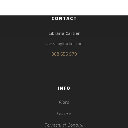
CONTACT
Librăria Cartier
vanzari@cartier.md
068 555 579
INFO
Plată
Livrare
Termeni și Condiții