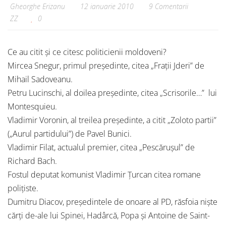
Gheorghe Erizanu
12 ianuarie 2010
9 Comentarii
ZZ
0
Ce au citit și ce citesc politicienii moldoveni?
Mircea Snegur, primul președinte, citea „Frații Jderi” de
Mihail Sadoveanu.
Petru Lucinschi, al doilea președinte, citea „Scrisorile…” lui
Montesquieu.
Vladimir Voronin, al treilea președinte, a citit „Zoloto partii”
(„Aurul partidului”) de Pavel Bunici.
Vladimir Filat, actualul premier, citea „Pescărușul” de
Richard Bach.
Fostul deputat komunist Vladimir Ţurcan citea romane
poliţiste.
Dumitru Diacov, președintele de onoare al PD, răsfoia niște
cărţi de-ale lui Spinei, Hadârcă, Popa şi Antoine de Saint-