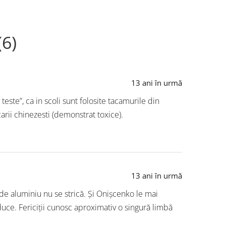
(6)
13 ani în urmă
 teste”, ca in scoli sunt folosite tacamurile din
arii chinezesti (demonstrat toxice).
13 ani în urmă
e aluminiu nu se strică. Și Onișcenko le mai
duce. Fericiții cunosc aproximativ o singură limbă