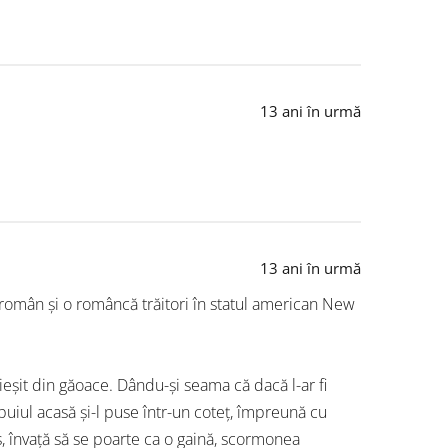
13 ani în urmă
13 ani în urmă
 român și o româncă trăitori în statul american New
ieșit din găoace. Dându-și seama că dacă l-ar fi
 puiul acasă și-l puse într-un coteț, împreună cu
es, învață să se poarte ca o gaină, scormonea