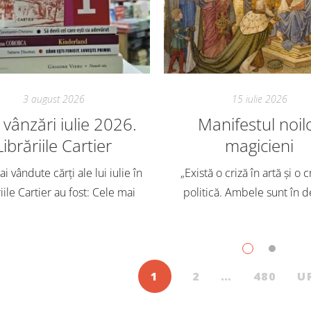
3 august 2026
15 iulie 2026
vânzări iulie 2026.
Manifestul noil
Librăriile Cartier
magicieni
i vândute cărți ale lui iulie în
„Există o criză în artă și o c
iile Cartier au fost: Cele mai
politică. Ambele sunt în d
dute cărți pentru copii și
Trebuie să căutăm un impu
scenți, în iulie, în Librăriile
exterior. Acest nou tărâm es
ier, au fost: Post Views: 149
Situația poate fi salvată 
1
2
…
480
U