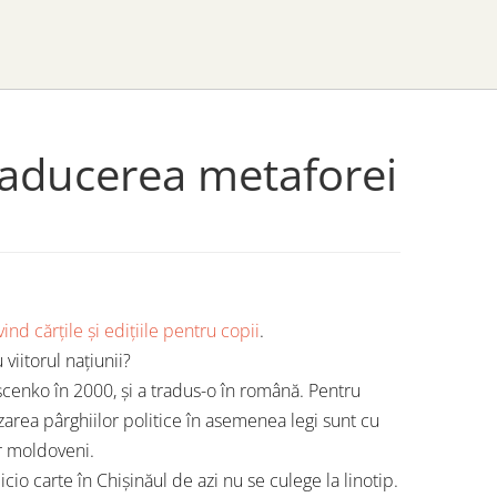
Traducerea metaforei
nd cărțile și edițiile pentru copii
.
viitorul națiunii?
ișcenko în 2000, și a tradus-o în română. Pentru
area pârghiilor politice în asemenea legi sunt cu
or moldoveni.
io carte în Chișinăul de azi nu se culege la linotip.