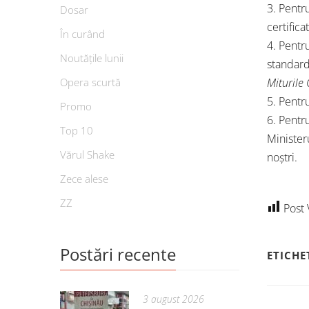
3. Pentr
Dosar
certifica
În curând
4. Pentr
Noutățile lunii
standard
Opera scurtă
Miturile 
5. Pentru
Promo
6. Pentru
Top 10
Ministeru
Vărul Shake
noștri.
Zece alese
ZZ
Post 
Postări recente
ETICHE
3 august 2026