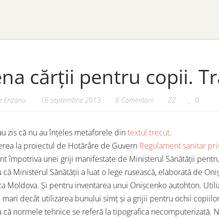
ena cărții pentru copii. 
 Erizanu
16 septembrie 2013
6 Comentarii
ZZ
0
 au zis că nu au înțeles metaforele din
textul trecut
.
ferea la proiectul de Hotărâre de Guvern
Regulament sanitar privi
t împotriva unei griji manifestate de Ministerul Sănătății pentru 
u că Ministerul Sănătății a luat o lege rusească, elaborată de On
a Moldova. Și pentru inventarea unui Onișcenko autohton. Utiliz
mari decât utilizarea bunului simț și a grijii pentru ochii copiil
u că normele tehnice se referă la tipografica necomputerizată. Nic