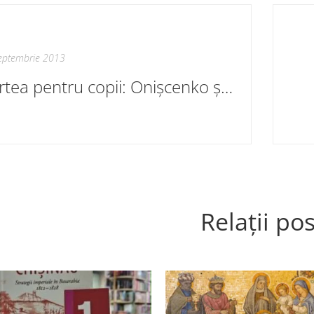
eptembrie 2013
Cartea pentru copii: Onișcenko și idioții fericiți
Relații pos