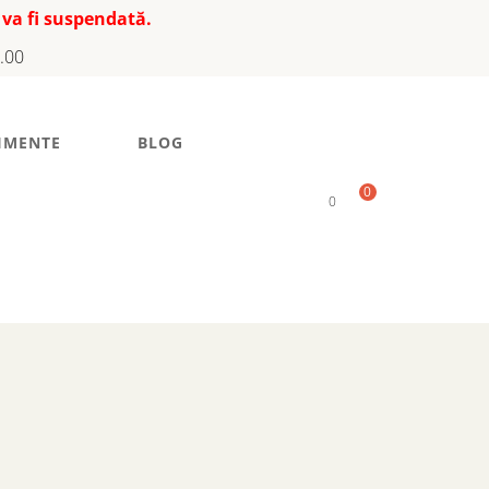
 va fi suspendată.
7.00
IMENTE
BLOG
0
0