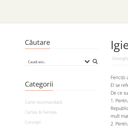
Igi
Căutare
Gheorghe
Fericiții
Categorii
El se re
De ce sun
1. Pentr
Carte recomandată
Republic
Cartea & Femeia
mult mai 
Concept
2. Pentr