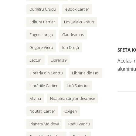
Dumitru Crudu
eBook Cartier
Editura Cartier
Em.Galaicu-Păun
Eugen Lungu
Gaudeamus
Grigore Vieru
Ion Druță
SFETA 
Acelasi m
Lecturi
Librăria9
aluminiu
Librăria din Centru
Librăria din Hol
Librăriile Cartier
Lică Sainciuc
Mivina
Noaptea cărților deschise
Noutăți Cartier
Oxigen
Planeta Moldova
Radu Vancu