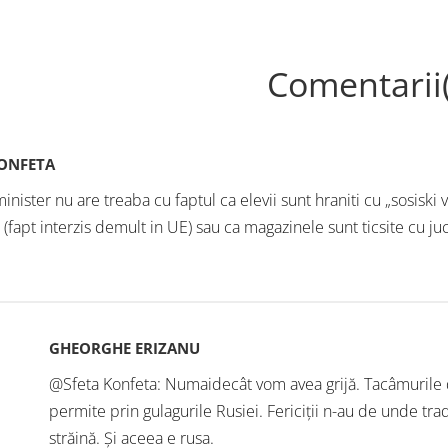
Comentarii
KONFETA
inister nu are treaba cu faptul ca elevii sunt hraniti cu „sosiski v
 (fapt interzis demult in UE) sau ca magazinele sunt ticsite cu juc
GHEORGHE ERIZANU
@Sfeta Konfeta: Numaidecât vom avea grijă. Tacâmurile d
permite prin gulagurile Rusiei. Fericiții n-au de unde tra
străină. Și aceea e rusa.