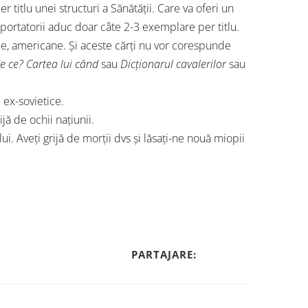
 titlu unei structuri a Sănătății. Care va oferi un
importatorii aduc doar câte 2-3 exemplare per titlu.
ole, americane. Și aceste cărți nu vor corespunde
de ce? Cartea lui când
sau
Dicționarul cavalerilor
sau
 ex-sovietice.
jă de ochii națiunii.
ui. Aveți grijă de morții dvs și lăsați-ne nouă miopii
PARTAJARE: