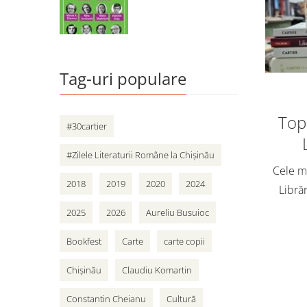
Tag-uri populare
Top 
#30cartier
#Zilele Literaturii Române la Chișinău
Cele ma
2018
2019
2020
2024
Librăr
vân
2025
2026
Aureliu Busuioc
adole
Bookfest
Carte
carte copii
Cart
Chișinău
Claudiu Komartin
Constantin Cheianu
Cultură