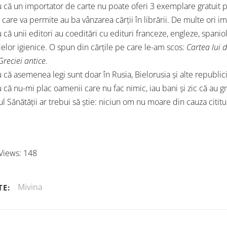
u că un importator de carte nu poate oferi 3 exemplare gratuit per
t care va permite au ba vânzarea cărții în librării. De multe ori 
u că unii editori au coeditări cu edituri franceze, engleze, spani
elor igienice. O spun din cărțile pe care le-am scos:
Cartea lui 
Greciei antice
.
 că asemenea legi sunt doar în Rusia, Bielorusia și alte republici
 că nu-mi plac oamenii care nu fac nimic, iau bani și zic că au gri
l Sănătății ar trebui să știe: niciun om nu moare din cauza cititul
Views:
148
Mivina
TE: