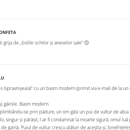
KONFETA
ti grija de „bolile ochilor şi anexelor sale” 🙂
LU
-s Ispravnișeasă” cu un basm modern (primit via e-mail de la un
 și găinile. Basm modern.
i, plimbându-se prin pădure, un om găsi un pui de vultur de abia 
lo, singur și părăsit, l-ar fi condamnat la moarte sigură, omul luă
 de gaină. Puiul de vultur crescu alături de aceștia și, bineînțel