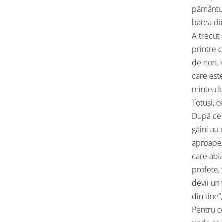
pământul
bătea di
A trecut 
printre c
de nori,
care est
mintea lu
Totuși, c
După ce 
găini au 
aproape 
care abia
profete, 
devii un 
din tine”
Pentru c