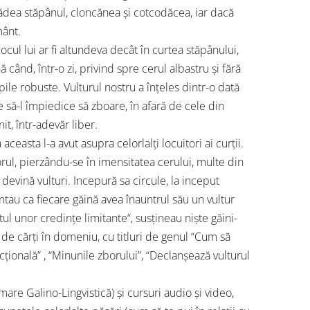
ădea stăpânul, cloncănea și cotcodăcea, iar dacă
mânt.
locul lui ar fi altundeva decât în curtea stăpânului,
ă când, într-o zi, privind spre cerul albastru și fără
ile robuste. Vulturul nostru a înțeles dintr-o dată
e să-l împiedice să zboare, în afară de cele din
it, într-adevăr liber.
easta l-a avut asupra celorlalți locuitori ai curții.
orul, pierzându-se în imensitatea cerului, multe din
 devină vulturi. Incepură sa circule, la inceput
ntau ca fiecare găină avea înauntrul său un vultur
tul unor credințe limitante“, susțineau niște găini-
ul de cărți în domeniu, cu titluri de genul “Cum să
acțională” , “Minunile zborului”, “Declanșează vulturul
are Galino-Lingvistică) și cursuri audio și video,