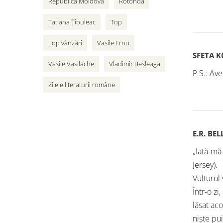
Republica Moldova
Rotonda
Tatiana Țîbuleac
Top
Top vânzări
Vasile Ernu
SFETA 
Vasile Vasilache
Vladimir Beșleagă
P.S.: Ave
Zilele literaturii române
E.R. BEL
„Iată-mă
Jersey).
Vulturul
Într-o z
lăsat aco
niște pui