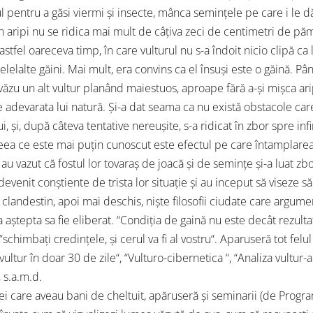
 pentru a găsi viermi și insecte, mânca semințele pe care i le d
n aripi nu se ridica mai mult de câțiva zeci de centimetri de pă
astfel oareceva timp, în care vulturul nu s-a îndoit nicio clipă ca 
elelalte găini. Mai mult, era convins ca el însuși este o găină. Pân
 văzu un alt vultur planând maiestuos, aproape fără a-și mișca arip
e adevarata lui natură. Și-a dat seama ca nu există obstacole car
i, și, după câteva tentative nereușite, s-a ridicat în zbor spre infin
eea ce este mai puțin cunoscut este efectul pe care întamplarea ac
au vazut că fostul lor tovaraș de joacă și de semințe și-a luat zb
devenit conștiente de trista lor situație și au inceput să viseze să
clandestin, apoi mai deschis, niște filosofii ciudate care argume
 aștepta sa fie eliberat. “Condiția de gaină nu este decât rezulta
“schimbați credințele, și cerul va fi al vostru“. Aparuseră tot fel
vultur în doar 30 de zile“, “Vulturo-cibernetica “, “Analiza vultur-
, s.a.m.d.
ei care aveau bani de cheltuit, apăruseră și seminarii (de Program