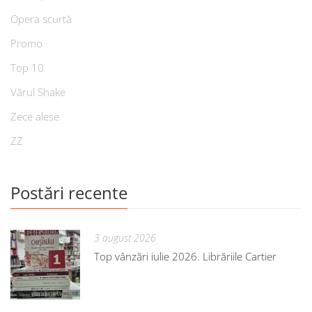
Opera scurtă
Promo
Top 10
Vărul Shake
Zece alese
ZZ
Postări recente
3 august 2026
Top vânzări iulie 2026. Librăriile Cartier