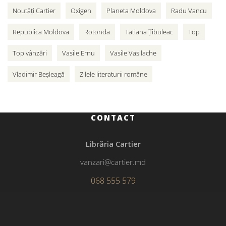
Noutăți Cartier
Oxigen
Planeta Moldova
Radu Vancu
Republica Moldova
Rotonda
Tatiana Țîbuleac
Top
Top vânzări
Vasile Ernu
Vasile Vasilache
Vladimir Beșleagă
Zilele literaturii române
CONTACT
Librăria Cartier
vanzari@cartier.md
068 555 579