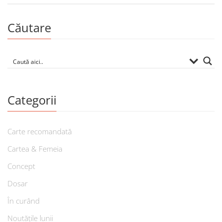
Căutare
Categorii
Carte recomandată
Cartea & Femeia
Concept
Dosar
În curând
Noutățile lunii