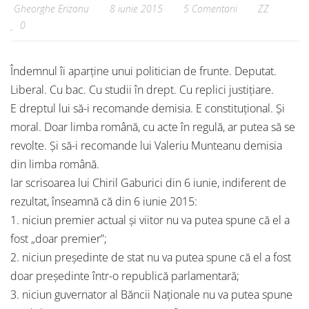
Gheorghe Erizanu
8 iunie 2015
5 Comentarii
ZZ
0
Îndemnul îi aparține unui politician de frunte. Deputat.
Liberal. Cu bac. Cu studii în drept. Cu replici justițiare.
E dreptul lui să-i recomande demisia. E constituțional. Și
moral. Doar limba română, cu acte în regulă, ar putea să se
revolte. Și să-i recomande lui Valeriu Munteanu demisia
din limba română.
Iar scrisoarea lui Chiril Gaburici din 6 iunie, indiferent de
rezultat, înseamnă că din 6 iunie 2015:
1. niciun premier actual și viitor nu va putea spune că el a
fost „doar premier”;
2. niciun președinte de stat nu va putea spune că el a fost
doar președinte într-o republică parlamentară;
3. niciun guvernator al Băncii Naționale nu va putea spune