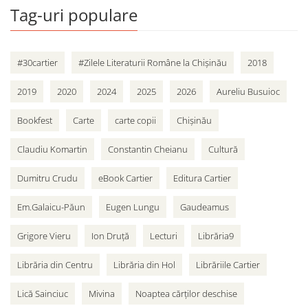
Tag-uri populare
#30cartier
#Zilele Literaturii Române la Chișinău
2018
2019
2020
2024
2025
2026
Aureliu Busuioc
Bookfest
Carte
carte copii
Chișinău
Claudiu Komartin
Constantin Cheianu
Cultură
Dumitru Crudu
eBook Cartier
Editura Cartier
Em.Galaicu-Păun
Eugen Lungu
Gaudeamus
Grigore Vieru
Ion Druță
Lecturi
Librăria9
Librăria din Centru
Librăria din Hol
Librăriile Cartier
Lică Sainciuc
Mivina
Noaptea cărților deschise