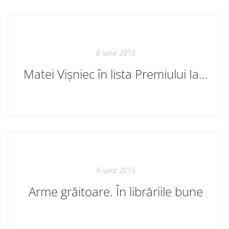
8 iunie 2015
Matei Vișniec în lista Premiului Iasnaia Poleana
9 iunie 2015
Arme grăitoare. În librăriile bune