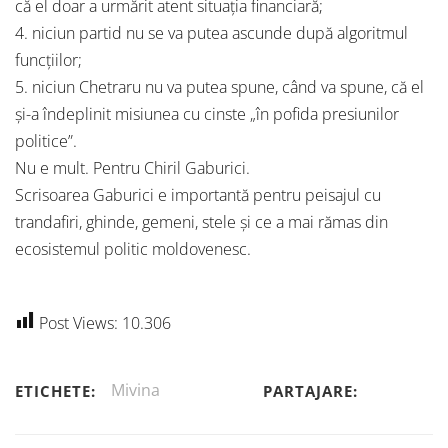
că el doar a urmărit atent situația financiară;
4. niciun partid nu se va putea ascunde după algoritmul
funcțiilor;
5. niciun Chetraru nu va putea spune, când va spune, că el
și-a îndeplinit misiunea cu cinste „în pofida presiunilor
politice”.
Nu e mult. Pentru Chiril Gaburici.
Scrisoarea Gaburici e importantă pentru peisajul cu
trandafiri, ghinde, gemeni, stele și ce a mai rămas din
ecosistemul politic moldovenesc.
Post Views:
10.306
Mivina
ETICHETE:
PARTAJARE: