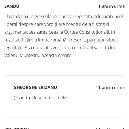
SANDU
11 ani în urmă
Chiar dacă e o greşeală mecanică (repetată, adevărat), acel
liberal despre care vorbiţi are meritul de a fi scris şi
argumentat sesizarea ceea la Curtea Constituţională, în
rezultatul căreia limba română a revenit, parţial, în albia
legalităţii. Aşa că, sunt sigur, limba română ÎI va ierta lui
Valeriu Munteanu această eroare.
GHEORGHE ERIZANU
11 ani în urmă
@sandu: Respectele mele.