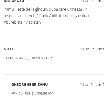
ION GROSU
11 ani în urmă
Primul î este de la gînduri, după care urmează „îi”,
respectiv e corect „î-i” adică îîîîî+îi = î-i. #așaosituație
#burebista #vladistan
NICU
11 ani în urmă
Ioane, tu așa glumești sau ce?
GHEORGHE ERIZANU
11 ani în urmă
@Nicu: Așa glumește Ion.