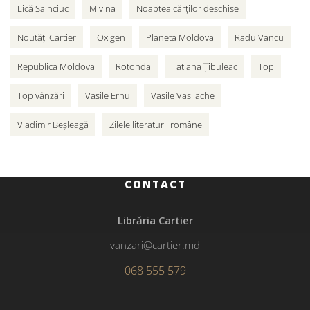
Lică Sainciuc
Mivina
Noaptea cărților deschise
Noutăți Cartier
Oxigen
Planeta Moldova
Radu Vancu
Republica Moldova
Rotonda
Tatiana Țîbuleac
Top
Top vânzări
Vasile Ernu
Vasile Vasilache
Vladimir Beșleagă
Zilele literaturii române
CONTACT
Librăria Cartier
vanzari@cartier.md
068 555 579