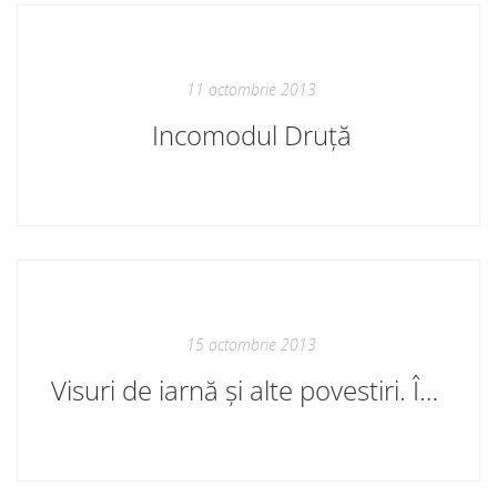
11 octombrie 2013
Incomodul Druță
15 octombrie 2013
Visuri de iarnă și alte povestiri. În librăriile bune