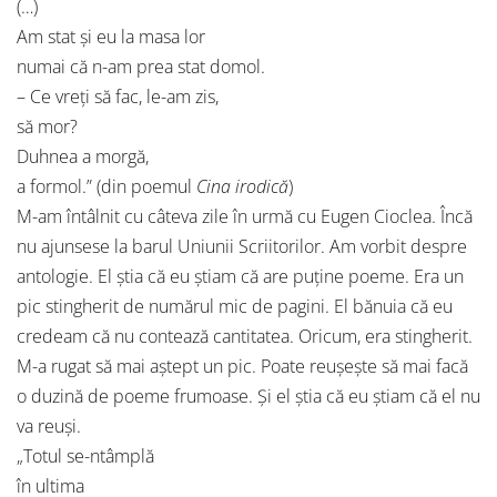
(…)
Am stat și eu la masa lor
numai că n-am prea stat domol.
– Ce vreți să fac, le-am zis,
să mor?
Duhnea a morgă,
a formol.” (din poemul
Cina irodică
)
M-am întâlnit cu câteva zile în urmă cu Eugen Cioclea. Încă
nu ajunsese la barul Uniunii Scriitorilor. Am vorbit despre
antologie. El știa că eu știam că are puține poeme. Era un
pic stingherit de numărul mic de pagini. El bănuia că eu
credeam că nu contează cantitatea. Oricum, era stingherit.
M-a rugat să mai aștept un pic. Poate reușește să mai facă
o duzină de poeme frumoase. Și el știa că eu știam că el nu
va reuși.
„Totul se-ntâmplă
în ultima