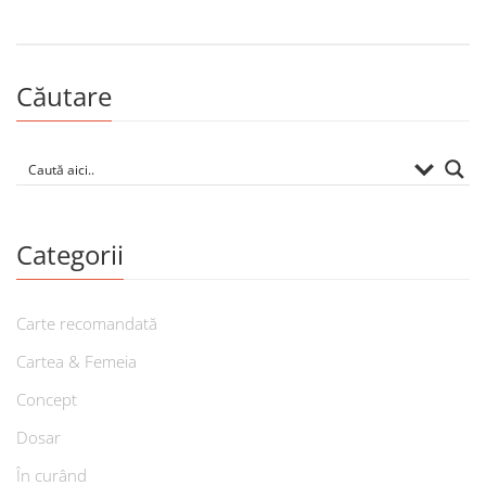
Căutare
Categorii
Carte recomandată
Cartea & Femeia
Concept
Dosar
În curând