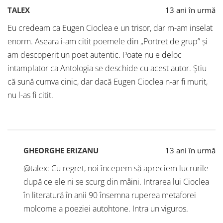
TALEX
13 ani în urmă
Eu credeam ca Eugen Cioclea e un trisor, dar m-am inselat
enorm. Aseara i-am citit poemele din „Portret de grup” și
am descoperit un poet autentic. Poate nu e deloc
intamplator ca Antologia se deschide cu acest autor. Știu
că sună cumva cinic, dar dacă Eugen Cioclea n-ar fi murit,
nu l-as fi citit.
GHEORGHE ERIZANU
13 ani în urmă
@talex: Cu regret, noi începem să apreciem lucrurile
după ce ele ni se scurg din mâini. Intrarea lui Cioclea
în literatură în anii 90 însemna ruperea metaforei
molcome a poeziei autohtone. Intra un viguros.