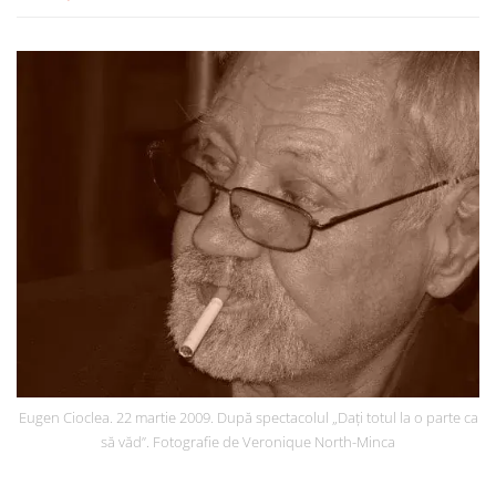
Eugen Cioclea. 22 martie 2009. După spectacolul „Dați totul la o parte ca
să văd”. Fotografie de Veronique North-Minca