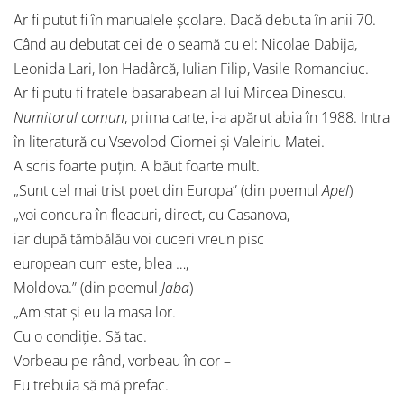
Ar fi putut fi în manualele școlare. Dacă debuta în anii 70.
Când au debutat cei de o seamă cu el: Nicolae Dabija,
Leonida Lari, Ion Hadârcă, Iulian Filip, Vasile Romanciuc.
Ar fi putu fi fratele basarabean al lui Mircea Dinescu.
Numitorul comun
, prima carte, i-a apărut abia în 1988. Intra
în literatură cu Vsevolod Ciornei și Valeiriu Matei.
A scris foarte puțin. A băut foarte mult.
„Sunt cel mai trist poet din Europa” (din poemul
Apel
)
„voi concura în fleacuri, direct, cu Casanova,
iar după tămbălău voi cuceri vreun pisc
european cum este, blea …,
Moldova.” (din poemul
Jaba
)
„Am stat și eu la masa lor.
Cu o condiție. Să tac.
Vorbeau pe rând, vorbeau în cor –
Eu trebuia să mă prefac.