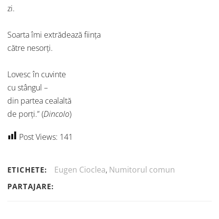
zi.
Soarta îmi extrădează ființa
către nesorți.
Lovesc în cuvinte
cu stângul –
din partea cealaltă
de porți.” (
Dincolo
)
Post Views:
141
Eugen Cioclea
,
Numitorul comun
ETICHETE:
PARTAJARE: