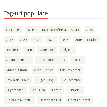
Tag-uri populare
#30cartier
#Zilele Literaturii Române la Chișinău
2018
2019
2020
2024
2025
2026
Aureliu Busuioc
Bookfest
Carte
carte copii
Chișinău
Claudiu Komartin
Constantin Cheianu
Cultură
Dumitru Crudu
eBook Cartier
Editura Cartier
Em.Galaicu-Păun
Eugen Lungu
Gaudeamus
Grigore Vieru
Ion Druță
Lecturi
Librăria9
Librăria din Centru
Librăria din Hol
Librăriile Cartier