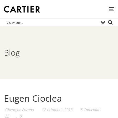
Blog
Eugen Cioclea
Gheorghe Erizanu
12 octombrie 2013
6 Comentarii
ZZ
0