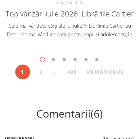
3 august 2026
Top vânzări iulie 2026. Librăriile Cartier
Cele mai vândute cărți ale lui iulie în Librăriile Cartier au
fost: Cele mai vândute cărți pentru copii și adolescenți, în
iulie, în Librăriile Cartier, au fost: Post Views: 144
1
2
…
480
URMĂTORUL
Comentarii(6)
UNGUREANU
13 ani în urmă