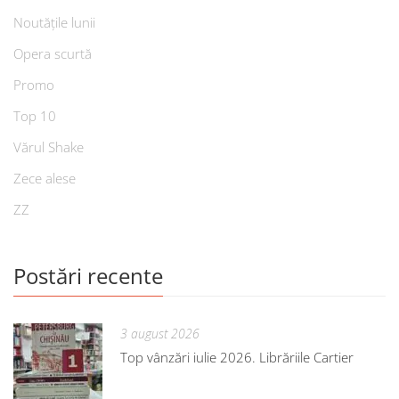
Noutățile lunii
Opera scurtă
Promo
Top 10
Vărul Shake
Zece alese
ZZ
Postări recente
3 august 2026
Top vânzări iulie 2026. Librăriile Cartier