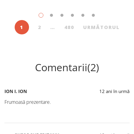
1
2
…
480
URMĂTORUL
Comentarii(2)
ION I. ION
12 ani în urmă
Frumoasă prezentare.