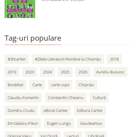
Tag-uri populare
#30cartier
#Zilele Literaturii Române la Chișinău
2018
2019
2020
2024
2025
2026
Aureliu Busuioc
Bookfest
Carte
carte copii
Chișinău
Claudiu Komartin
Constantin Cheianu
Cultură
Dumitru Crudu
eBook Cartier
Editura Cartier
Em.Galaicu-Păun
Eugen Lungu
Gaudeamus
Grigore Vieru
Ion Druță
Lecturi
Librăria9