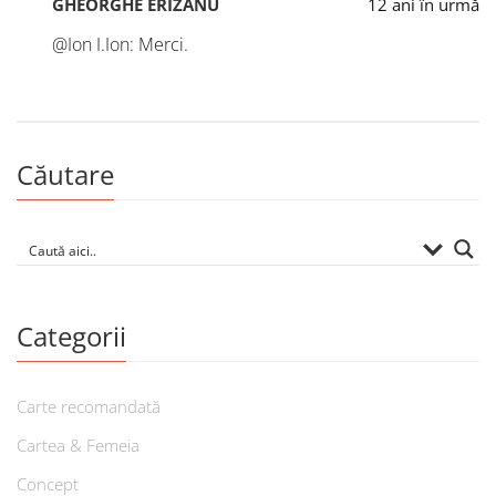
GHEORGHE ERIZANU
12 ani în urmă
@Ion I.Ion: Merci.
Căutare
Categorii
Carte recomandată
Cartea & Femeia
Concept