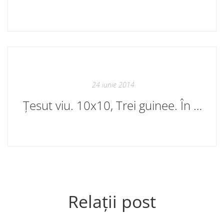
24 iunie 2014
Țesut viu. 10x10, Trei guinee. În librăriile bune
Relații post