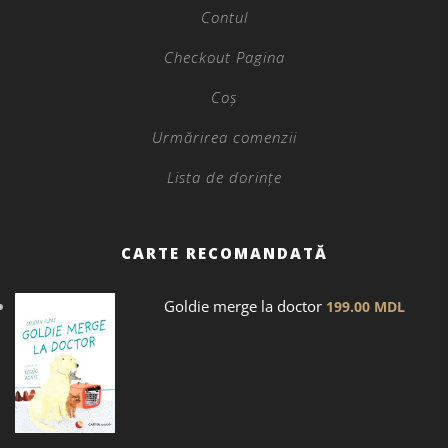
Contul
Checkout Pagina
Coș
Urmărirea comenzii
Lista de dorințe
CARTE RECOMANDATĂ
Goldie merge la doctor
199.00
MDL