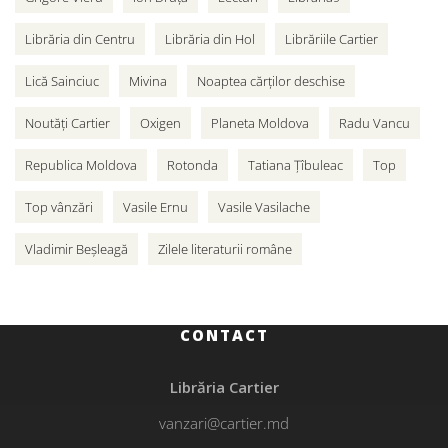
Librăria din Centru
Librăria din Hol
Librăriile Cartier
Lică Sainciuc
Mivina
Noaptea cărților deschise
Noutăți Cartier
Oxigen
Planeta Moldova
Radu Vancu
Republica Moldova
Rotonda
Tatiana Țîbuleac
Top
Top vânzări
Vasile Ernu
Vasile Vasilache
Vladimir Beșleagă
Zilele literaturii române
CONTACT
Librăria Cartier
vanzari@cartier.md