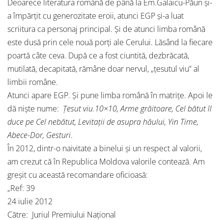
Deoarece literatura română de până la Em.Galaicu-Păun și-
a împărțit cu generozitate eroii, atunci EGP și-a luat
scriitura ca personaj principal. Și de atunci limba română
este dusă prin cele nouă porți ale Cerului. Lăsând la fiecare
poartă câte ceva. După ce a fost ciuntită, dezbrăcată,
mutilată, decapitată, rămâne doar nervul, „țesutul viu” al
limbii române.
Atunci apare EGP. Și pune limba română în matrițe. Apoi le
dă niște nume:
Țesut viu.10×10, Arme grăitoare, Cel bătut îl
duce pe Cel nebătut, Levitații de asupra hăului, Yin Time,
Abece-Dor, Gesturi
.
În 2012, dintr-o naivitate a binelui și un respect al valorii,
am crezut că în Republica Moldova valorile contează. Am
greșit cu această recomandare oficioasă:
„Ref: 39
24 iulie 2012
Către: Juriul Premiului Național