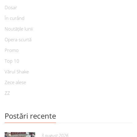
Dosar
În curând
Noutățile lunii
Opera scurtă
Promo
Top 10
Vărul Shake
Zece alese
ZZ
Postări recente
3 august 2026