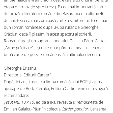
emblematică a vremurilor noastre (sfârșitul unui imperiu și
etapa de tranziție spre firesc). E cea mai importantă carte
de proză a literaturii române din Basarabia din ultimii 40
de ani. E și cea mai curajoasă carte a scriitorului. E cel mai
bun roman românesc după „Pupa rusă” de Gheorghe
Crăciun, dacă îl plasăm în acest spectru al scrierii.
Romanul are și un suport al poetului Galaicu-Păun. Cartea
„Arme grăitoare” – și nu e doar părerea mea – e cea mai
bună carte de poezie românească a ultimului deceniu.
Gheorghe Erizanu,
Director al Editurii Cartier”
După doi ani, trecut ca limba română a lui EGP și ajuns
aproape de Borta Cerului, Editura Cartier vine cu o singură
recomandare:
Țesut viu. 10 x 10
, ediția a II-a, revăzută și
remake
-tată de
Emilian Galaicu-Păun în colecția
Cartier popular
. Lansarea