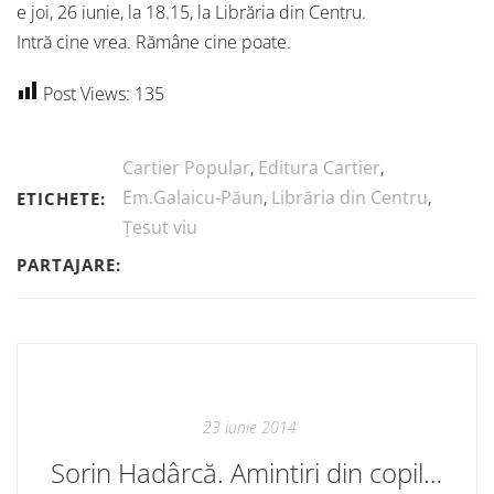
e joi, 26 iunie, la 18.15, la Librăria din Centru.
Intră cine vrea. Rămâne cine poate.
Post Views:
135
Cartier Popular
,
Editura Cartier
,
Em.Galaicu-Păun
,
Librăria din Centru
,
ETICHETE:
Țesut viu
PARTAJARE:
23 iunie 2014
Sorin Hadârcă. Amintiri din copilărie