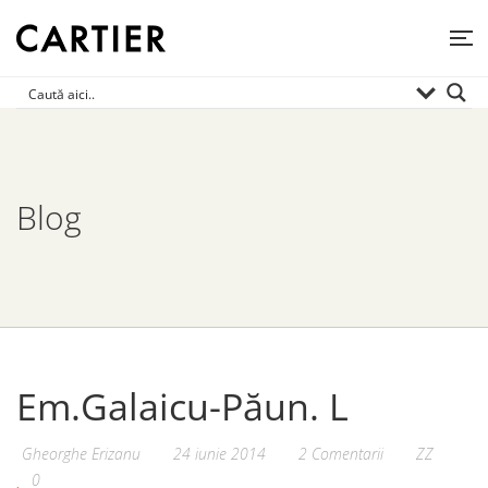
Blog
Em.Galaicu-Păun. L
Gheorghe Erizanu
24 iunie 2014
2 Comentarii
ZZ
0