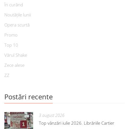
În curând
Noutățile lunii
Opera scurtă
Promo
Top 10
Vărul Shake
Zece alese
ZZ
Postări recente
3 august 2026
Top vânzări iulie 2026. Librăriile Cartier