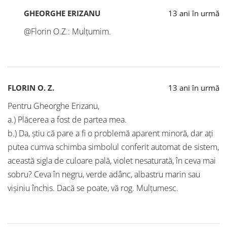
GHEORGHE ERIZANU
13 ani în urmă
@Florin O.Z.: Mulțumim.
FLORIN O. Z.
13 ani în urmă
Pentru Gheorghe Erizanu,
a.) Plăcerea a fost de partea mea.
b.) Da, știu că pare a fi o problemă aparent minoră, dar ați
putea cumva schimba simbolul conferit automat de sistem,
această sigla de culoare pală, violet nesaturată, în ceva mai
sobru? Ceva în negru, verde adânc, albastru marin sau
vișiniu închis. Dacă se poate, vă rog. Mulțumesc.