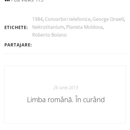
1984
,
Convorbiri telefonice
,
George Orwell
,
Nekrotitanium
,
Planeta Moldova
,
ETICHETE:
Roberto Bolano
PARTAJARE:
26 iunie 2013
Limba română. În curând