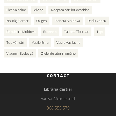
Lică Sainciuc
Mivina
Noaptea cărților deschise
Noutăți Cartier
Oxigen
Planeta Moldova
Radu Vancu
Republica Moldova
Rotonda
Tatiana Țîbuleac
Top
Top vânzări
Vasile Ernu
Vasile Vasilache
Vladimir Beșleagă
Zilele literaturii române
CONTACT
Librăria Cartier
vanzari@cartier.md
068 555 579