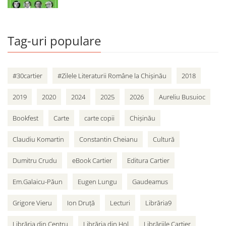
Tag-uri populare
#30cartier
#Zilele Literaturii Române la Chișinău
2018
2019
2020
2024
2025
2026
Aureliu Busuioc
Bookfest
Carte
carte copii
Chișinău
Claudiu Komartin
Constantin Cheianu
Cultură
Dumitru Crudu
eBook Cartier
Editura Cartier
Em.Galaicu-Păun
Eugen Lungu
Gaudeamus
Grigore Vieru
Ion Druță
Lecturi
Librăria9
Librăria din Centru
Librăria din Hol
Librăriile Cartier