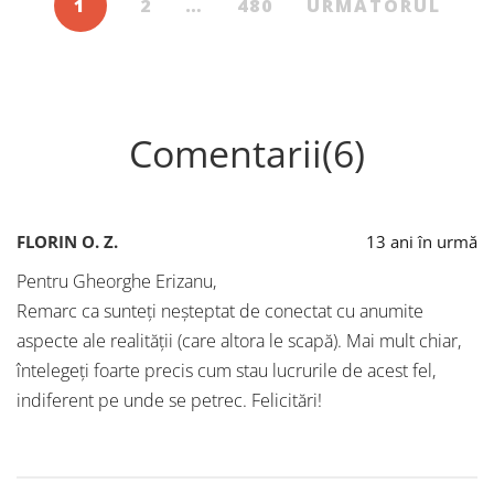
1
2
…
480
URMĂTORUL
Comentarii(6)
FLORIN O. Z.
13 ani în urmă
Pentru Gheorghe Erizanu,
Remarc ca sunteți neșteptat de conectat cu anumite
aspecte ale realității (care altora le scapă). Mai mult chiar,
întelegeți foarte precis cum stau lucrurile de acest fel,
indiferent pe unde se petrec. Felicitări!