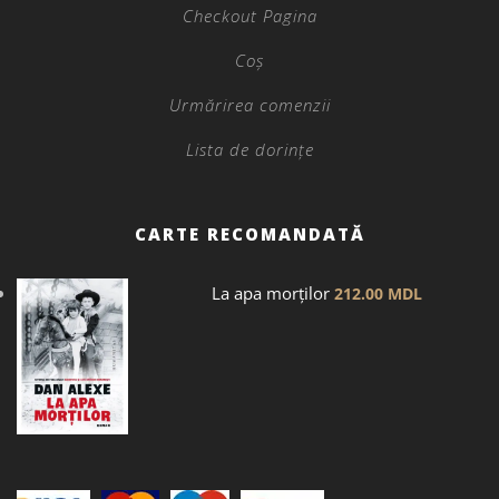
Checkout Pagina
Coș
Urmărirea comenzii
Lista de dorințe
CARTE RECOMANDATĂ
La apa morților
212.00
MDL