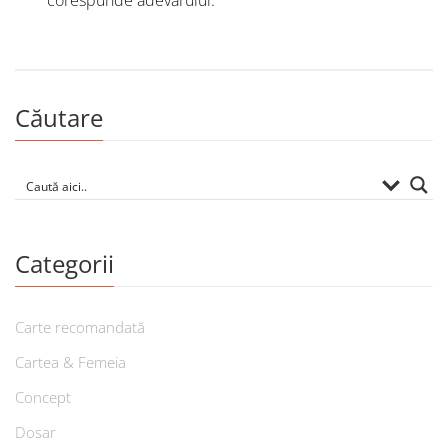
corespunde adevărului.
Căutare
Categorii
Carte recomandată
Cartea & Femeia
Concept
Dosar