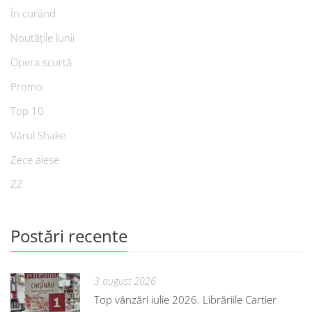
În curând
Noutățile lunii
Opera scurtă
Promo
Top 10
Vărul Shake
Zece alese
ZZ
Postări recente
3 august 2026
Top vânzări iulie 2026. Librăriile Cartier