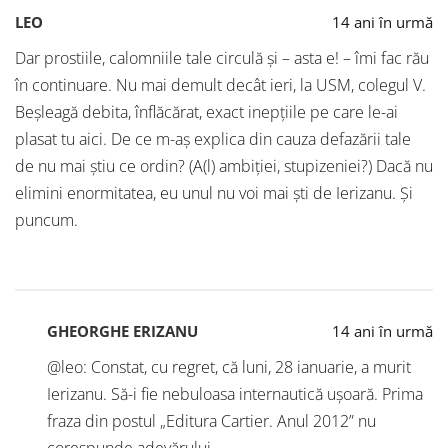
LEO
14 ani în urmă
Dar prostiile, calomniile tale circulă şi – asta e! – îmi fac rău
în continuare. Nu mai demult decât ieri, la USM, colegul V.
Beşleagă debita, înflăcărat, exact inepţiile pe care le-ai
plasat tu aici. De ce m-aş explica din cauza defazării tale
de nu mai ştiu ce ordin? (A(l) ambiţiei, stupizeniei?) Dacă nu
elimini enormitatea, eu unul nu voi mai şti de Ierizanu. Şi
puncum.
GHEORGHE ERIZANU
14 ani în urmă
@leo: Constat, cu regret, că luni, 28 ianuarie, a murit
Ierizanu. Să-i fie nebuloasa internautică ușoară. Prima
fraza din postul „Editura Cartier. Anul 2012” nu