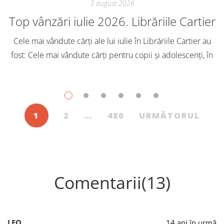
3 august 2026
Top vânzări iulie 2026. Librăriile Cartier
Cele mai vândute cărți ale lui iulie în Librăriile Cartier au
fost: Cele mai vândute cărți pentru copii și adolescenți, în
iulie, în Librăriile Cartier, au fost: Post Views: 153
1
2
…
480
URMĂTORUL
Comentarii(13)
LEO
14 ani în urmă