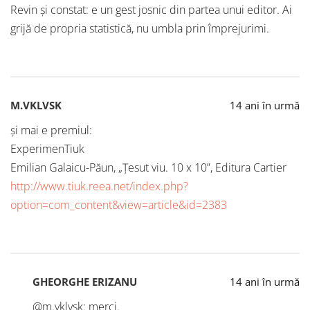
Revin şi constat: e un gest josnic din partea unui editor. Ai
grijă de propria statistică, nu umbla prin împrejurimi.
M.VKLVSK
14 ani în urmă
şi mai e premiul:
ExperimenTiuk
Emilian Galaicu-Păun, „Ţesut viu. 10 x 10”, Editura Cartier
http://www.tiuk.reea.net/index.php?
option=com_content&view=article&id=2383
GHEORGHE ERIZANU
14 ani în urmă
@m.vklvsk: merci.