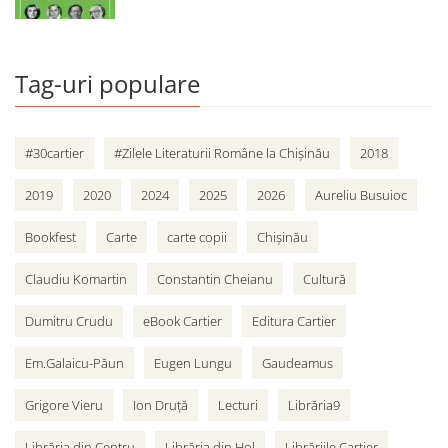
Tag-uri populare
#30cartier
#Zilele Literaturii Române la Chișinău
2018
2019
2020
2024
2025
2026
Aureliu Busuioc
Bookfest
Carte
carte copii
Chișinău
Claudiu Komartin
Constantin Cheianu
Cultură
Dumitru Crudu
eBook Cartier
Editura Cartier
Em.Galaicu-Păun
Eugen Lungu
Gaudeamus
Grigore Vieru
Ion Druță
Lecturi
Librăria9
Librăria din Centru
Librăria din Hol
Librăriile Cartier