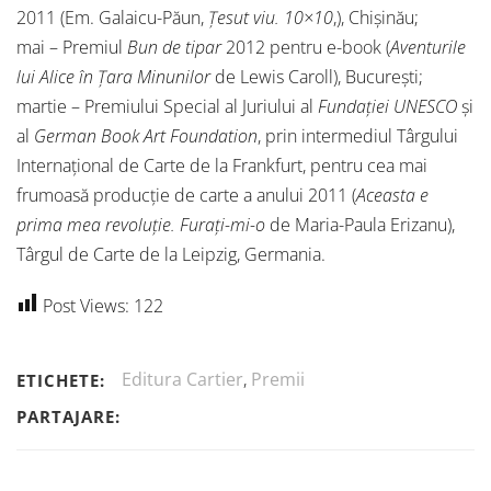
2011 (Em. Galaicu-Păun,
Ţesut viu. 10×10
,), Chișinău;
mai – Premiul
Bun de tipar
2012 pentru e-book (
Aventurile
lui Alice în Țara Minunilor
de Lewis Caroll), București;
martie – Premiului Special al Juriului al
Fundației UNESCO
și
al
German Book Art Foundation
, prin intermediul Târgului
Internațional de Carte de la Frankfurt, pentru cea mai
frumoasă producție de carte a anului 2011 (
Aceasta e
prima mea revoluție. Furați-mi-o
de Maria-Paula Erizanu),
Târgul de Carte de la Leipzig, Germania.
Post Views:
122
Editura Cartier
,
Premii
ETICHETE:
PARTAJARE: