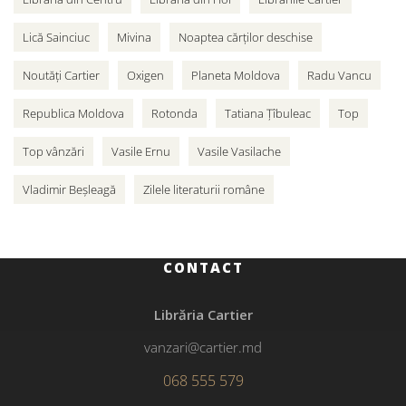
Lică Sainciuc
Mivina
Noaptea cărților deschise
Noutăți Cartier
Oxigen
Planeta Moldova
Radu Vancu
Republica Moldova
Rotonda
Tatiana Țîbuleac
Top
Top vânzări
Vasile Ernu
Vasile Vasilache
Vladimir Beșleagă
Zilele literaturii române
CONTACT
Librăria Cartier
vanzari@cartier.md
068 555 579