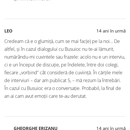
LEO
14 ani în urmă
Credeam că e o glumiţă, cum se mai fac(e) pe la noi… De
altfel, şi în cazul dialogului cu Busuioc nu te-ai lămurit,
numărându-mi cuvintele sau frazele: acolo nu e un interviu,
ci e un început de discuţie, pe îndelete, între doi colegi,
fiecare „vorbind” cât consideră de cuviinţă. În cărţile mele
de interviuri – dar am publicat 5, – mă rezum la întrebări.
În cazul cu Busuioc era o conversaţie. Probabil, la final de
an ai cam avut emoţii care te-au derutat.
GHEORGHE ERIZANU
14 ani în urmă