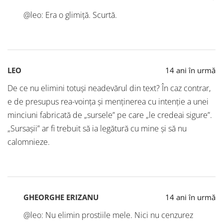
@leo: Era o glimiță. Scurtă.
LEO
14 ani în urmă
De ce nu elimini totuşi neadevărul din text? În caz contrar,
e de presupus rea-voinţa şi menţinerea cu intenţie a unei
minciuni fabricată de „sursele” pe care „le credeai sigure”.
„Sursaşii” ar fi trebuit să ia legătură cu mine şi să nu
calomnieze.
GHEORGHE ERIZANU
14 ani în urmă
@leo: Nu elimin prostiile mele. Nici nu cenzurez