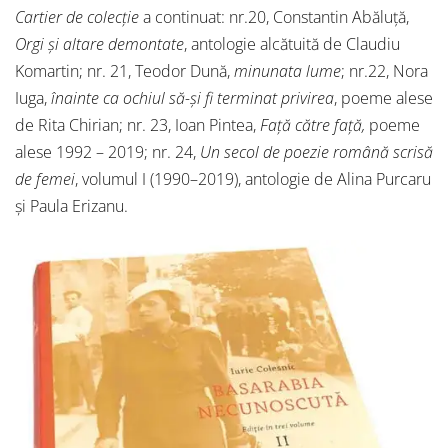
Cartier de colecție
a continuat: nr.20, Constantin Abăluță,
Orgi și altare demontate
, antologie alcătuită de Claudiu
Komartin; nr. 21, Teodor Dună,
minunata lume
; nr.22, Nora
Iuga,
înainte ca ochiul să-și fi terminat privirea
, poeme alese
de Rita Chirian; nr. 23, Ioan Pintea,
Față către față,
poeme
alese 1992 – 2019; nr. 24,
Un secol de poezie română scrisă
de femei
, volumul I (1990–2019), antologie de Alina Purcaru
și Paula Erizanu.