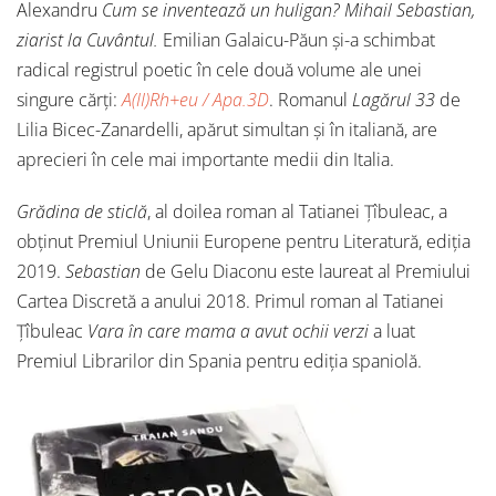
Alexandru
Cum se inventează un huligan?
Mihail Sebastian,
ziarist la Cuvântul.
Emilian Galaicu-Păun și-a schimbat
radical registrul poetic în cele două volume ale unei
singure cărți:
A(II)Rh+eu / Apa.3D
. Romanul
Lagărul 33
de
Lilia Bicec-Zanardelli, apărut simultan și în italiană, are
aprecieri în cele mai importante medii din Italia.
Grădina de sticlă
, al doilea roman al Tatianei Țîbuleac, a
obținut Premiul Uniunii Europene pentru Literatură, ediția
2019.
Sebastian
de Gelu Diaconu este laureat al Premiului
Cartea Discretă a anului 2018. Primul roman al Tatianei
Țîbuleac
Vara în care mama a avut ochii verzi
a luat
Premiul Librarilor din Spania pentru ediția spaniolă.