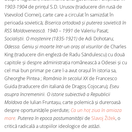
1903-1904
de prințul S.D. Urusov (traducere din rusă de
Vsevolod Ciornei), carte care a circulat în samizdat în
perioada sovietică;
Biserica ortodoxă și puterea sovietică în
RSS Moldovenească. 1940 – 1991
de Valeriu Pasat;
Socialiștii. O moștenire (1835-1921)
de Adi Dohotaru;
Odessa. Geniu și moarte într-un oraș al visurilor
de Charles
King (traducere din engleză de Radu Săndulescu) cu două
capitole și despre administrația românească a Odesei și cu
cel mai bun primar pe care l-a avut orașul în istoria sa,
Gheorghe Pintea ;
România în secolul XX
de Francesco
Guida (traducere din italiană de Dragoș Cojocaru);
Eseu
asupra încremenirii. O istorie subiectivă a Republicii
Moldova
de Iulian Fruntașu, carte polemică și dureroasă
despre oportunitățile pierdute;
Ca un hoț ziua în amiaza
mare
. Puterea în epoca postumanității
de
Slavoj Žižek
, o
critică radicală a utopiilor ideologice de astăzi.