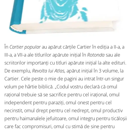
În
Cartier popular
au apărut cărțile Cartier în ediția a II-a, a
III-a, a VII-a ale titlurilor apărute inițial în
Rotonda
sau ale
scriitorilor importanți cu titluri apărute inițial la alte edituri.
De exemplu,
Revolta lui Atlas,
apărut inițial în 3 volume, la
Cartier. Cele peste o mie de pagini au intrat într-un singur
volum pe hârtie biblică. „Codul vostru declară că omul
raţional trebuie să se sacrifice pentru cel iraţional, omul
independent pentru paraziţi, omul onest pentru cel
necinstit, omul drept pentru cel nedrept, omul productiv
pentru haimanalele jefuitoare, omul integru pentru ticăloşii
care fac compromisuri, omul cu stimă de sine pentru