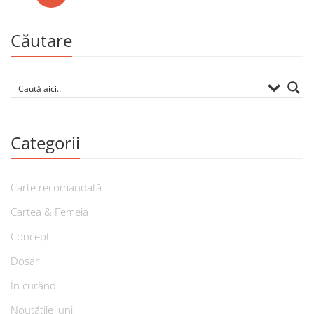
Căutare
Categorii
Carte recomandată
Cartea & Femeia
Concept
Dosar
În curând
Noutățile lunii