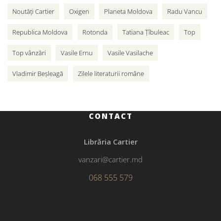
Noutăți Cartier
Oxigen
Planeta Moldova
Radu Vancu
Republica Moldova
Rotonda
Tatiana Țîbuleac
Top
Top vânzări
Vasile Ernu
Vasile Vasilache
Vladimir Beșleagă
Zilele literaturii române
CONTACT
Librăria Cartier
vanzari@cartier.md
068 555 579