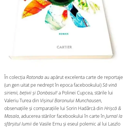
În colecția
Rotonda
au apărut excelenta carte de reportaje
(un gen uitat pe nedrept în epoca facebookului)
Să vină
sirienii, bețivii și Donbasul!
a Polinei Cupcea, stările lui
Valeriu Turea din
Vișinul Baronului Munchausen
,
observațiile și comparațiile lui Sorin Hadârcă din
Hrișcă &
Masala
, aducerea stărilor facebookului în carte în
Jurnal la
sfârșitul lumii
de Vasile Ernu și eseul polemic al lui Laszlo