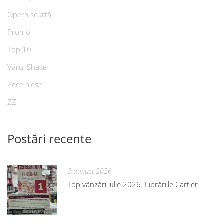
Opera scurtă
Promo
Top 10
Vărul Shake
Zece alese
ZZ
Postări recente
3 august 2026
Top vânzări iulie 2026. Librăriile Cartier