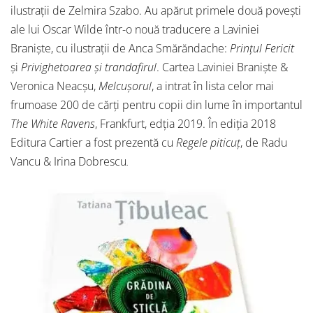
ilustrații de Zelmira Szabo. Au apărut primele două povești
ale lui Oscar Wilde într-o nouă traducere a Laviniei
Braniște, cu ilustrații de Anca Smărăndache:
Prințul Fericit
și
Privighetoarea și trandafirul
. Cartea Laviniei Braniște &
Veronica Neacșu,
Melcușorul
, a intrat în lista celor mai
frumoase 200 de cărți pentru copii din lume în importantul
The White Ravens
, Frankfurt, edția 2019. În ediția 2018
Editura Cartier a fost prezentă cu
Regele piticuț
, de Radu
Vancu & Irina Dobrescu
.