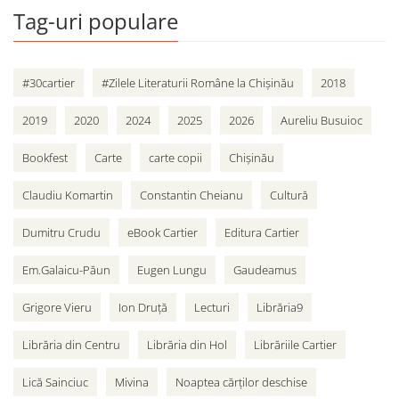
Tag-uri populare
#30cartier
#Zilele Literaturii Române la Chișinău
2018
2019
2020
2024
2025
2026
Aureliu Busuioc
Bookfest
Carte
carte copii
Chișinău
Claudiu Komartin
Constantin Cheianu
Cultură
Dumitru Crudu
eBook Cartier
Editura Cartier
Em.Galaicu-Păun
Eugen Lungu
Gaudeamus
Grigore Vieru
Ion Druță
Lecturi
Librăria9
Librăria din Centru
Librăria din Hol
Librăriile Cartier
Lică Sainciuc
Mivina
Noaptea cărților deschise