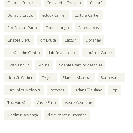
Claudiu Komartin
Constantin Cheianu
Cultură
Dumitru Crudu
eBook Cartier
Editura Cartier
Em.Galaicu-Păun
Eugen Lungu
Gaudeamus
Grigore Vieru
Ion Druță
Lecturi
Librăria9
Librăria din Centru
Librăria din Hol
Librăriile Cartier
Lică Sainciuc
Mivina
Noaptea cărților deschise
Noutăți Cartier
Oxigen
Planeta Moldova
Radu Vancu
Republica Moldova
Rotonda
Tatiana Țîbuleac
Top
Top vânzări
Vasile Ernu
Vasile Vasilache
Vladimir Beșleagă
Zilele literaturii române