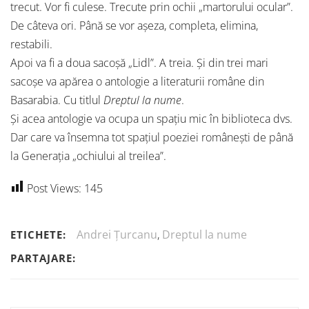
trecut. Vor fi culese. Trecute prin ochii „martorului ocular”.
De câteva ori. Până se vor așeza, completa, elimina,
restabili.
Apoi va fi a doua sacoșă „Lidl”. A treia. Și din trei mari
sacoșe va apărea o antologie a literaturii române din
Basarabia. Cu titlul
Dreptul la nume
.
Și acea antologie va ocupa un spațiu mic în biblioteca dvs.
Dar care va însemna tot spațiul poeziei românești de până
la Generația „ochiului al treilea”.
Post Views:
145
Andrei Țurcanu
,
Dreptul la nume
ETICHETE:
PARTAJARE: