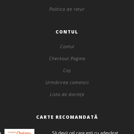
Politica de retur
CONTUL
Contul
Checkout Pagina
Coș
Urmărirea comenzii
Lista de dorințe
CARTE RECOMANDATĂ
Să devii cel care ești cu adevărat