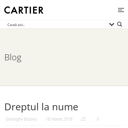
Blog
Dreptul la nume
Gheorghe Erizanu
18 martie 2016
ZZ
0