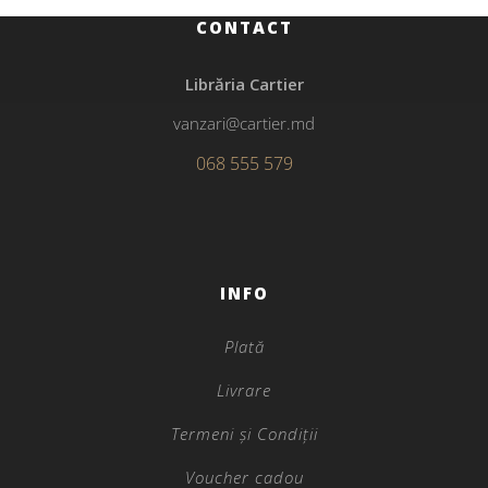
CONTACT
Librăria Cartier
vanzari@cartier.md
068 555 579
INFO
Plată
Livrare
Termeni și Condiții
Voucher cadou