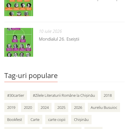
10 iulie 2026
Mondialul 26. Eseiștii
Tag-uri populare
#30cartier
#Zilele Literaturii Române la Chișinău
2018
2019
2020
2024
2025
2026
Aureliu Busuioc
Bookfest
Carte
carte copii
Chișinău