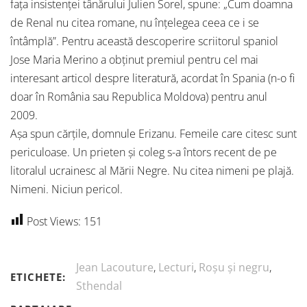
fața insistenței tânărului Julien Sorel, spune: „Cum doamna
de Renal nu citea romane, nu înțelegea ceea ce i se
întâmplă”. Pentru această descoperire scriitorul spaniol
Jose Maria Merino a obținut premiul pentru cel mai
interesant articol despre literatură, acordat în Spania (n-o fi
doar în România sau Republica Moldova) pentru anul
2009.
Așa spun cărțile, domnule Erizanu. Femeile care citesc sunt
periculoase. Un prieten și coleg s-a întors recent de pe
litoralul ucrainesc al Mării Negre. Nu citea nimeni pe plajă.
Nimeni. Niciun pericol.
Post Views:
151
Jean Lacouture
,
Lecturi
,
Roșu și negru
,
ETICHETE:
Sthendal