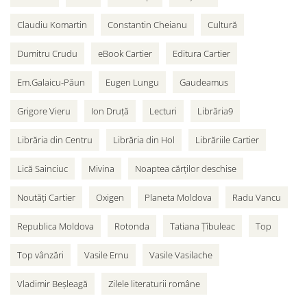
Claudiu Komartin
Constantin Cheianu
Cultură
Dumitru Crudu
eBook Cartier
Editura Cartier
Em.Galaicu-Păun
Eugen Lungu
Gaudeamus
Grigore Vieru
Ion Druță
Lecturi
Librăria9
Librăria din Centru
Librăria din Hol
Librăriile Cartier
Lică Sainciuc
Mivina
Noaptea cărților deschise
Noutăți Cartier
Oxigen
Planeta Moldova
Radu Vancu
Republica Moldova
Rotonda
Tatiana Țîbuleac
Top
Top vânzări
Vasile Ernu
Vasile Vasilache
Vladimir Beșleagă
Zilele literaturii române