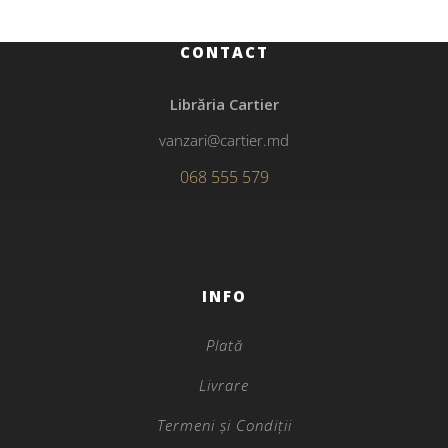
CONTACT
Librăria Cartier
vanzari@cartier.md
068 555 579
INFO
Plată
Livrare
Termeni și Condiții