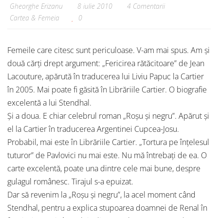
Gheorghe Erizanu
8 iulie 2010
4 Comentarii
Cartea & Femeia
0
Femeile care citesc sunt periculoase. V-am mai spus. Am și
două cărți drept argument: „Fericirea rătăcitoare” de Jean
Lacouture, apărută în traducerea lui Liviu Papuc la Cartier
în 2005. Mai poate fi găsită în Librăriile Cartier. O biografie
excelentă a lui Stendhal.
Și a doua. E chiar celebrul roman „Roșu și negru”. Apărut și
el la Cartier în traducerea Argentinei Cupcea-Josu.
Probabil, mai este în Librăriile Cartier. „Tortura pe înțelesul
tuturor” de Pavlovici nu mai este. Nu mă întrebați de ea. O
carte excelentă, poate una dintre cele mai bune, despre
gulagul românesc. Tirajul s-a epuizat.
Dar să revenim la „Roșu și negru”, la acel moment când
Stendhal, pentru a explica stupoarea doamnei de Renal în