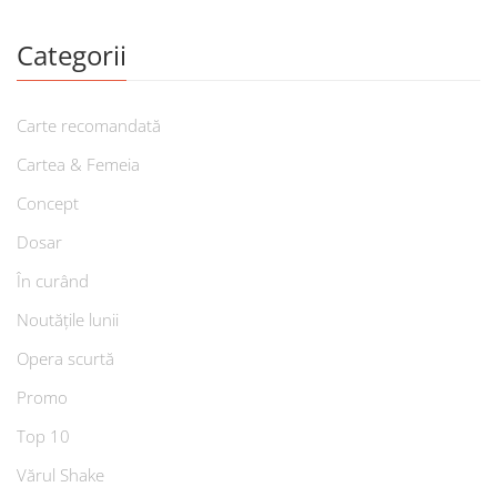
Categorii
Carte recomandată
Cartea & Femeia
Concept
Dosar
În curând
Noutățile lunii
Opera scurtă
Promo
Top 10
Vărul Shake