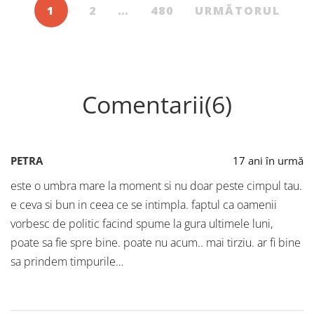
1
2
…
480
URMĂTORUL
Comentarii(6)
PETRA
17 ani în urmă
este o umbra mare la moment si nu doar peste cimpul tau.
e ceva si bun in ceea ce se intimpla. faptul ca oamenii
vorbesc de politic facind spume la gura ultimele luni,
poate sa fie spre bine. poate nu acum.. mai tirziu. ar fi bine
sa prindem timpurile…