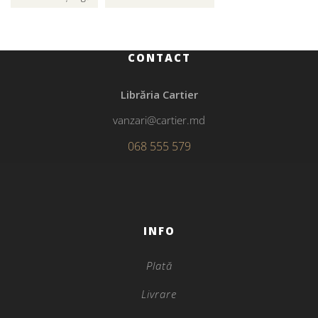
CONTACT
Librăria Cartier
vanzari@cartier.md
068 555 579
INFO
Plată
Livrare