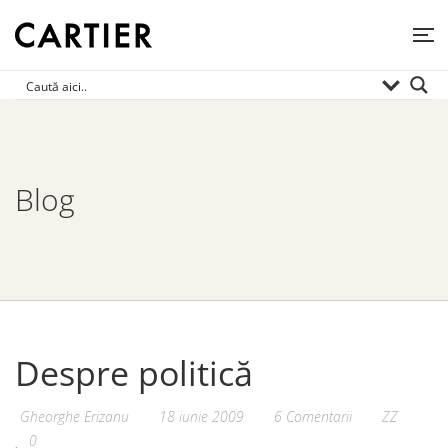
Blog
Despre politică
Gheorghe Erizanu
18 iunie 2009
6 Comentarii
ZZ
0