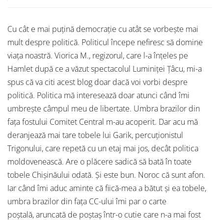
Cu cât e mai puțină democrație cu atât se vorbește mai
mult despre politică. Politicul începe nefiresc să domine
viața noastră. Viorica M., regizorul, care l-a înțeles pe
Hamlet după ce a văzut spectacolul Luminiței Țâcu, mi-a
spus că va citi acest blog doar dacă voi vorbi despre
politică. Politica mă interesează doar atunci când îmi
umbrește câmpul meu de libertate. Umbra brazilor din
fața fostului Comitet Central m-au acoperit. Dar acu mă
deranjează mai tare tobele lui Garik, percuționistul
Trigonului, care repetă cu un etaj mai jos, decât politica
moldovenească. Are o plăcere sadică să bată în toate
tobele Chișinăului odată. Și este bun. Noroc că sunt afon.
Iar când îmi aduc aminte că fiică-mea a bătut și ea tobele,
umbra brazilor din fața CC-ului îmi par o carte
poștală, aruncată de poștaș într-o cutie care n-a mai fost