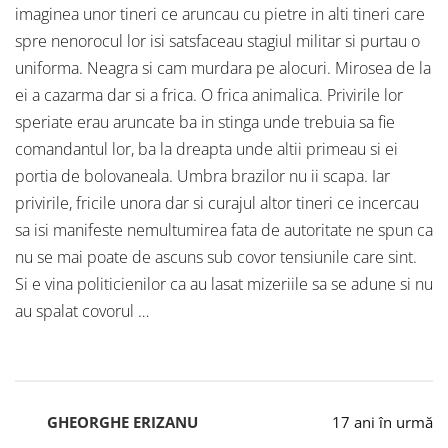
imaginea unor tineri ce aruncau cu pietre in alti tineri care
spre nenorocul lor isi satsfaceau stagiul militar si purtau o
uniforma. Neagra si cam murdara pe alocuri. Mirosea de la
ei a cazarma dar si a frica. O frica animalica. Privirile lor
speriate erau aruncate ba in stinga unde trebuia sa fie
comandantul lor, ba la dreapta unde altii primeau si ei
portia de bolovaneala. Umbra brazilor nu ii scapa. Iar
privirile, fricile unora dar si curajul altor tineri ce incercau
sa isi manifeste nemultumirea fata de autoritate ne spun ca
nu se mai poate de ascuns sub covor tensiunile care sint.
Si e vina politicienilor ca au lasat mizeriile sa se adune si nu
au spalat covorul …
GHEORGHE ERIZANU
17 ani în urmă