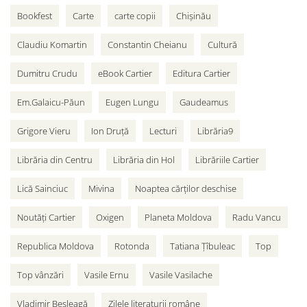
Bookfest
Carte
carte copii
Chișinău
Claudiu Komartin
Constantin Cheianu
Cultură
Dumitru Crudu
eBook Cartier
Editura Cartier
Em.Galaicu-Păun
Eugen Lungu
Gaudeamus
Grigore Vieru
Ion Druță
Lecturi
Librăria9
Librăria din Centru
Librăria din Hol
Librăriile Cartier
Lică Sainciuc
Mivina
Noaptea cărților deschise
Noutăți Cartier
Oxigen
Planeta Moldova
Radu Vancu
Republica Moldova
Rotonda
Tatiana Țîbuleac
Top
Top vânzări
Vasile Ernu
Vasile Vasilache
Vladimir Beșleagă
Zilele literaturii române