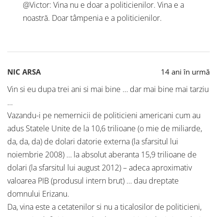
@Victor: Vina nu e doar a politicienilor. Vina e a
noastră. Doar tâmpenia e a politicienilor.
NIC ARSA
14 ani în urmă
Vin si eu dupa trei ani si mai bine … dar mai bine mai tarziu
…
Vazandu-i pe nemernicii de politicieni americani cum au
adus Statele Unite de la 10,6 trilioane (o mie de miliarde,
da, da, da) de dolari datorie externa (la sfarsitul lui
noiembrie 2008) … la absolut aberanta 15,9 trilioane de
dolari (la sfarsitul lui august 2012) – adeca aproximativ
valoarea PIB (produsul intern brut) … dau dreptate
domnului Erizanu.
Da, vina este a cetatenilor si nu a ticalosilor de politicieni,