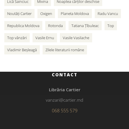
Lică Sainciuc
Mivina
Noaptea cărților deschise
Noutăți Cartier
Oxigen
Planeta Moldova
Radu Vancu
Republica Moldova
Rotonda
Tatiana Țîbuleac
Top
Top vânzări
Vasile Ernu
Vasile Vasilache
Vladimir Beșleagă
Zilele literaturii române
CONTACT
Librăria Cartier
vanzari@cartier.md
068 555 579