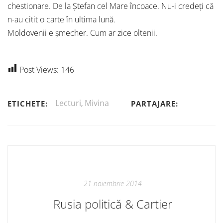
chestionare. De la Ștefan cel Mare încoace. Nu-i credeți că
n-au citit o carte în ultima lună.
Moldovenii e șmecher. Cum ar zice oltenii.
Post Views:
146
Lecturi
,
Mivina
ETICHETE:
PARTAJARE:
21 noiembrie 2014
Rusia politică & Cartier