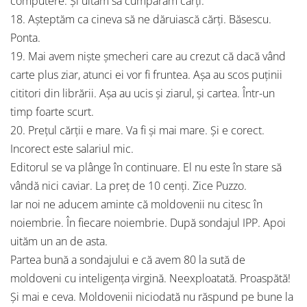
computere. Și uităm să cumpărăm cărți.
18. Așteptăm ca cineva să ne dăruiască cărți. Băsescu.
Ponta.
19. Mai avem niște șmecheri care au crezut că dacă vând
carte plus ziar, atunci ei vor fi fruntea. Așa au scos puținii
cititori din librării. Așa au ucis și ziarul, și cartea. Într-un
timp foarte scurt.
20. Prețul cărții e mare. Va fi și mai mare. Și e corect.
Incorect este salariul mic.
Editorul se va plânge în continuare. El nu este în stare să
vândă nici caviar. La preț de 10 cenți. Zice Puzzo.
Iar noi ne aducem aminte că moldovenii nu citesc în
noiembrie. În fiecare noiembrie. După sondajul IPP. Apoi
uităm un an de asta.
Partea bună a sondajului e că avem 80 la sută de
moldoveni cu inteligența virgină. Neexploatată. Proaspătă!
Și mai e ceva. Moldovenii niciodată nu răspund pe bune la