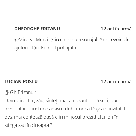
GHEORGHE ERIZANU
12 ani în urmă
@Mircea: Merci. Știu cine e personajul. Are nevoie de
ajutorul tău. Eu nu-l pot ajuta.
LUCIAN POSTU
12 ani în urmă
@ Gh.Erizanu :
Dom’ director, zău, sînteţi mai amuzant ca Urschi, dar
involuntar : cînd un cadavru duhnitor ca Roşca e invitatul
dvs, mai contează dacă e în miljocul prezidiului, ori în
stînga sau în dreapta ?