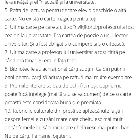
le-a învățat și el în școală și la universitate.
5. Pofta de lectură pentru fiecare elev o deschide o altă
carte. Nu există o carte magică pentru toți.
6. Ultima carte pe care a citit-o învățătorul/profesorul a fost
cea de la universitate. Era cartea de poezie a unui lector
universitar. Și a fost obligat s-o cumpere și s-o citească.
7. Ultima carte a profesorului universitar a fost citită pe
când era tânăr. Și era în fața tezei.
8. Bibliotecile au achiziționat cărți subțiri. Ca din puținii
bani pentru cărți să aducă pe rafturi mai multe exemplare.
9. Premiile literare se dau de ochi frumoși. Copilul nu
poate încă înțelege (mai târziu se va dumeri) de ce o carte
proastă este considerată bună și e premiată.
10. Rubricile culturale din presă se apleacă iute la știri
despre femeile cu sâni mare care cheltuiesc mai mult
decât femeile cu sâni mici care cheltuiesc mai puțini bani.
Nu pe cărți. Pe haine, bijuterii.