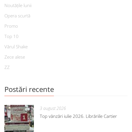
Noutățile lunii
Opera scurtă
Promo
Top 10
Vărul Shake
Zece alese
ZZ
Postări recente
3 august 2026
Top vânzări iulie 2026. Librăriile Cartier