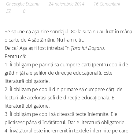
Gheorghe Erizanu
24 noiembrie 2014
16 Comentarii
ZZ
0
Se spune că așa zice sondajul. 80 la sută nu au luat în mână
o carte de 4 săptămâni. Nu l-am citit.
De ce?
Așa aș fi fost întrebat în
Țara lui Dogaru
.
Pentru că:
1. Îi obligăm pe părinți să cumpere cărți (pentru copiii de
grădiniță) ale șefilor de direcție educațională. Este
literatură obligatorie.
2. Îi obligăm pe copiii din primare să cumpere cărți de
lecturi ale acelorași șefi de direcție educațională. E
literatură obligatorie.
3. Îi obligăm pe copii să citească texte înlemnite. Ele
plictisesc până și învățătorul. Dar e literatură obligatorie.
4. Învățătorul este încremenit în textele înlemnite pe care