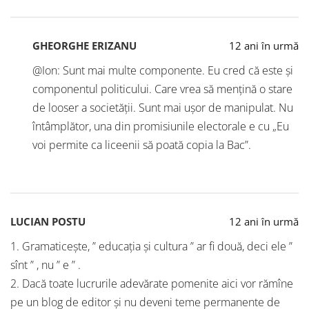
GHEORGHE ERIZANU
12 ani în urmă
@Ion: Sunt mai multe componente. Eu cred că este și
componentul politicului. Care vrea să mențină o stare
de looser a societății. Sunt mai ușor de manipulat. Nu
întâmplător, una din promisiunile electorale e cu „Eu
voi permite ca liceenii să poată copia la Bac”.
LUCIAN POSTU
12 ani în urmă
1. Gramaticeşte, ” educația și cultura ” ar fi două, deci ele ”
sînt ” , nu ” e ” .
2. Dacă toate lucrurile adevărate pomenite aici vor rămîne
pe un blog de editor şi nu deveni teme permanente de