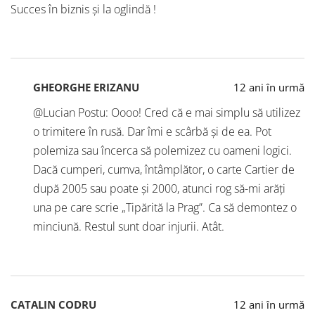
Succes în biznis şi la oglindă !
GHEORGHE ERIZANU
12 ani în urmă
@Lucian Postu: Oooo! Cred că e mai simplu să utilizez
o trimitere în rusă. Dar îmi e scârbă și de ea. Pot
polemiza sau încerca să polemizez cu oameni logici.
Dacă cumperi, cumva, întâmplător, o carte Cartier de
după 2005 sau poate și 2000, atunci rog să-mi arăți
una pe care scrie „Tipărită la Prag”. Ca să demontez o
minciună. Restul sunt doar injurii. Atât.
CATALIN CODRU
12 ani în urmă