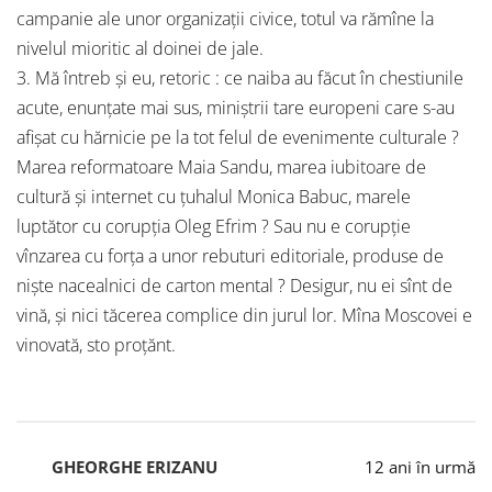
campanie ale unor organizaţii civice, totul va rămîne la
nivelul mioritic al doinei de jale.
3. Mă întreb şi eu, retoric : ce naiba au făcut în chestiunile
acute, enunţate mai sus, miniştrii tare europeni care s-au
afişat cu hărnicie pe la tot felul de evenimente culturale ?
Marea reformatoare Maia Sandu, marea iubitoare de
cultură şi internet cu ţuhalul Monica Babuc, marele
luptător cu corupţia Oleg Efrim ? Sau nu e corupţie
vînzarea cu forţa a unor rebuturi editoriale, produse de
nişte nacealnici de carton mental ? Desigur, nu ei sînt de
vină, şi nici tăcerea complice din jurul lor. Mîna Moscovei e
vinovată, sto proţănt.
GHEORGHE ERIZANU
12 ani în urmă