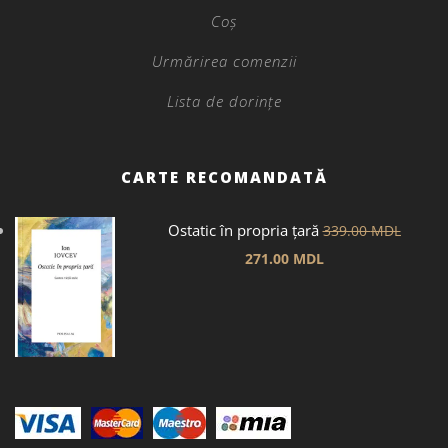
Coș
Urmărirea comenzii
Lista de dorințe
CARTE RECOMANDATĂ
Ostatic în propria țară
339.00
MDL
271.00
MDL