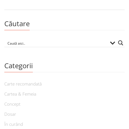
Căutare
Categorii
Carte recomandată
Cartea & Femeia
Concept
Dosar
În curând