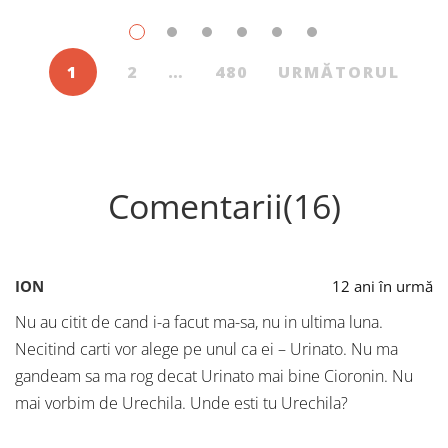
1
2
…
480
URMĂTORUL
Comentarii(16)
ION
12 ani în urmă
Nu au citit de cand i-a facut ma-sa, nu in ultima luna.
Necitind carti vor alege pe unul ca ei – Urinato. Nu ma
gandeam sa ma rog decat Urinato mai bine Cioronin. Nu
mai vorbim de Urechila. Unde esti tu Urechila?