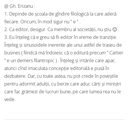
@ Gh. Erizanu :
1. Depinde de şcoala de gîndire filologică la care aderă
fiecare. Oricum, în mod sigur nu ” e ” .
2. Ca editor, desigur. Ca membru al societăţii, nu ştiu 🙂 .
3. Eu înţeleg că e greu să fii editor în vreme de tranziţie.
Înţeleg şi sinusoidele inerente ale unui astfel de traseu de
busines ( fiindcă mă îndoiesc că o editură precum ” Cartier
” e un demers filantropic ) . Înţeleg şi iritările care apar,
atunci cînd imaculata concepţie editorială e pusă în
dezbatere. Dar, cu toate astea, nu pot crede în poveştile
pentru adormit adulţii, cu berze care aduc cărţi şi miniştri
care fac grămezi de lucruri bune, pe care lumea rea nu le
vede.