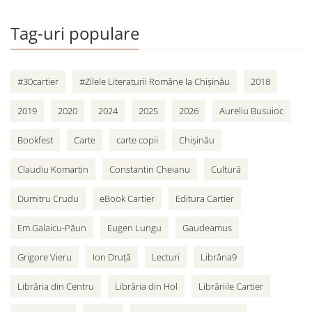
Tag-uri populare
#30cartier
#Zilele Literaturii Române la Chișinău
2018
2019
2020
2024
2025
2026
Aureliu Busuioc
Bookfest
Carte
carte copii
Chișinău
Claudiu Komartin
Constantin Cheianu
Cultură
Dumitru Crudu
eBook Cartier
Editura Cartier
Em.Galaicu-Păun
Eugen Lungu
Gaudeamus
Grigore Vieru
Ion Druță
Lecturi
Librăria9
Librăria din Centru
Librăria din Hol
Librăriile Cartier