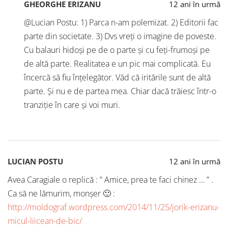
GHEORGHE ERIZANU
12 ani în urmă
@Lucian Postu: 1) Parca n-am polemizat. 2) Editorii fac
parte din societate. 3) Dvs vreți o imagine de poveste.
Cu balauri hidoși pe de o parte și cu feți-frumoși pe
de altă parte. Realitatea e un pic mai complicată. Eu
încercă să fiu înțelegător. Văd că iritările sunt de altă
parte. Și nu e de partea mea. Chiar dacă trăiesc într-o
tranziție în care și voi muri.
LUCIAN POSTU
12 ani în urmă
Avea Caragiale o replică : ” Amice, prea te faci chinez … ” .
Ca să ne lămurim, monşer 🙂 :
http://moldograf.wordpress.com/2014/11/25/jorik-erizanu-
micul-liicean-de-bic/