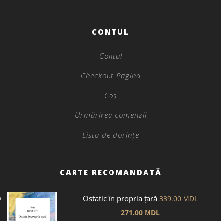
CONTUL
Contul
Checkout Pagina
Coș
Urmărirea comenzii
Lista de dorințe
CARTE RECOMANDATĂ
Ostatic în propria țară
339.00
MDL
271.00
MDL