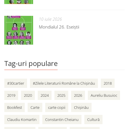
10 iulie 2026
Mondialul 26. Eseiștii
Tag-uri populare
#30cartier
#Zilele Literaturii Române la Chișinău
2018
2019
2020
2024
2025
2026
Aureliu Busuioc
Bookfest
Carte
carte copii
Chișinău
Claudiu Komartin
Constantin Cheianu
Cultură