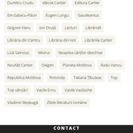
Dumitru Crudu
eBook Cartier
Editura Cartier
Em.Galaicu-Păun
Eugen Lungu
Gaudeamus
Grigore Vieru
Ion Druță
Lecturi
Librăria9
Librăria din Centru
Librăria din Hol
Librăriile Cartier
Lică Sainciuc
Mivina
Noaptea cărților deschise
Noutăți Cartier
Oxigen
Planeta Moldova
Radu Vancu
Republica Moldova
Rotonda
Tatiana Țîbuleac
Top
Top vânzări
Vasile Ernu
Vasile Vasilache
Vladimir Beșleagă
Zilele literaturii române
CONTACT