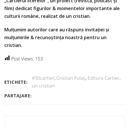
„Cartierul literelor”, un proiect (revistă, podcast și
film) dedicat figurilor & momentelor importante ale
culturii române, realizat de un cristian.
Mulțumim autorilor care au răspuns invitației și
mulțumirile & recunoștința noastră pentru un
cristian.
Post Views:
153
#30cartier
,
Cristian Fulaș
,
Editura Cartier
,
ETICHETE:
un cristian
PARTAJARE: