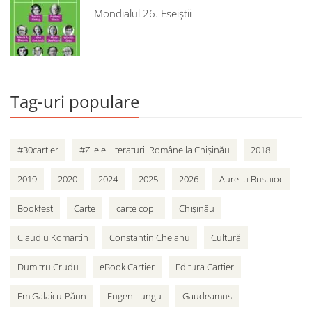
Mondialul 26. Eseiștii
Tag-uri populare
#30cartier
#Zilele Literaturii Române la Chișinău
2018
2019
2020
2024
2025
2026
Aureliu Busuioc
Bookfest
Carte
carte copii
Chișinău
Claudiu Komartin
Constantin Cheianu
Cultură
Dumitru Crudu
eBook Cartier
Editura Cartier
Em.Galaicu-Păun
Eugen Lungu
Gaudeamus