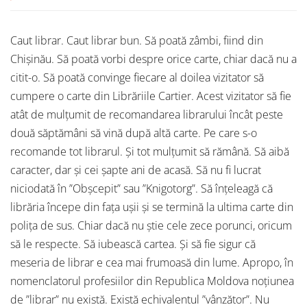
Caut librar. Caut librar bun. Să poată zâmbi, fiind din
Chișinău. Să poată vorbi despre orice carte, chiar dacă nu a
citit-o. Să poată convinge fiecare al doilea vizitator să
cumpere o carte din Librăriile Cartier. Acest vizitator să fie
atât de mulțumit de recomandarea librarului încât peste
două săptămâni să vină după altă carte. Pe care s-o
recomande tot librarul. Și tot mulțumit să rămână. Să aibă
caracter, dar și cei șapte ani de acasă. Să nu fi lucrat
niciodată în ”Obșcepit” sau ”Knigotorg”. Să înțeleagă că
librăria începe din fața ușii și se termină la ultima carte din
polița de sus. Chiar dacă nu știe cele zece porunci, oricum
să le respecte. Să iubească cartea. Și să fie sigur că
meseria de librar e cea mai frumoasă din lume. Apropo, în
nomenclatorul profesiilor din Republica Moldova noțiunea
de ”librar” nu există. Există echivalentul ”vânzător”. Nu