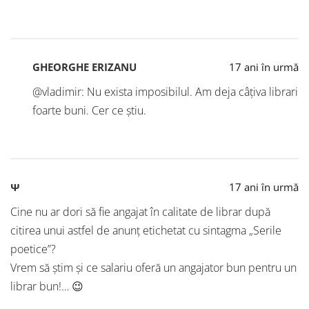
GHEORGHE ERIZANU
17 ani în urmă
@vladimir: Nu exista imposibilul. Am deja câțiva librari
foarte buni. Cer ce știu.
Ψ
17 ani în urmă
Cine nu ar dori să fie angajat în calitate de librar după
citirea unui astfel de anunţ etichetat cu sintagma „Serile
poetice”?
Vrem să ştim şi ce salariu oferă un angajator bun pentru un
librar bun!… 😉