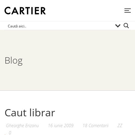
Blog
Caut librar
Gheorghe Erizanu
16 iunie 2009
18 Comentarii
ZZ
0