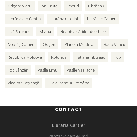
Grigore Vieru
Ion Druță
Lecturi
Librăria9
Librăria din Centru
Librăria din Hol
Librăriile Cartier
Lică Sainciuc
Mivina
Noaptea cărților deschise
Noutăți Cartier
Oxigen
Planeta Moldova
Radu Vancu
Republica Moldova
Rotonda
Tatiana Țîbuleac
Top
Top vânzări
Vasile Ernu
Vasile Vasilache
Vladimir Beșleagă
Zilele literaturii române
CONTACT
Librăria Cartier
vanzari@cartier.md