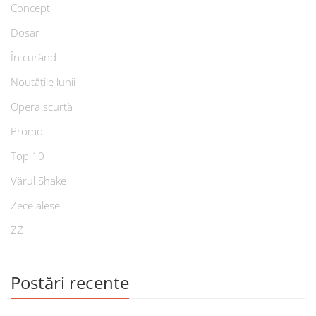
Concept
Dosar
În curând
Noutățile lunii
Opera scurtă
Promo
Top 10
Vărul Shake
Zece alese
ZZ
Postări recente