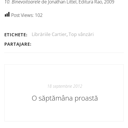
10. Binevoitoarele
de Jonathan Littel, Editura Rao, 2009
Post Views:
102
Librăriile Cartier
,
Top vânzări
ETICHETE:
PARTAJARE:
18 septembrie 2012
O săptămâna proastă