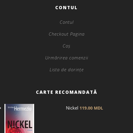
CONTUL
Contul
Checkout Pagina
Coș
Urmărirea comenzii
Lista de dorințe
CARTE RECOMANDATĂ
Nickel
119.00
MDL