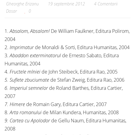
Gheorghe Erizanu
19 septembrie 2012
4 Comentarii
Dosar
0
1.
Absalom, Absalom!
De William Faulkner, Editura Polirom,
2004
2.
Imprimatur
de Monaldi & Sorti, Editura Humanitas, 2004
3.
Abaddon exterminatorul
de Ernesto Sabato, Editura
Humanitas, 2004
4.
Fructele mîniei
de John Steibeck, Editura Rao, 2005
5. Suflete zbuciumate
de Stefan Zweig, Editura Rao, 2006
6. Imperiul semnelor
de Roland Barthes, Editura Cartier,
2007
7. Himere
de Romain Gary, Editura Cartier, 2007
8.
Arta romanului
de Milan Kundera, Humanitas, 2008
9. Cartea cu Apolodor
de Gellu Naum, Editura Humanitas,
2008