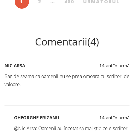
1
2
…
480
URMĂTORUL
Comentarii(4)
NIC ARSA
14 ani în urmă
Bag de seama ca oamenii nu se prea omoara cu scriitori de
valoare.
GHEORGHE ERIZANU
14 ani în urmă
@Nic Arsa: Oamenii au încetat să mai știe ce e scriitor