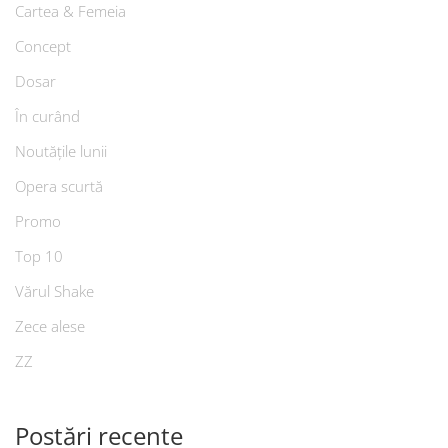
Cartea & Femeia
Concept
Dosar
În curând
Noutățile lunii
Opera scurtă
Promo
Top 10
Vărul Shake
Zece alese
ZZ
Postări recente