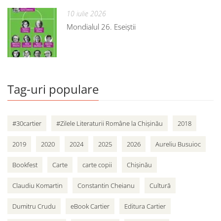
10 iulie 2026
Mondialul 26. Eseiștii
Tag-uri populare
#30cartier
#Zilele Literaturii Române la Chișinău
2018
2019
2020
2024
2025
2026
Aureliu Busuioc
Bookfest
Carte
carte copii
Chișinău
Claudiu Komartin
Constantin Cheianu
Cultură
Dumitru Crudu
eBook Cartier
Editura Cartier