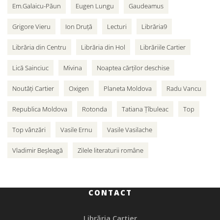
Em.Galaicu-Păun
Eugen Lungu
Gaudeamus
Grigore Vieru
Ion Druță
Lecturi
Librăria9
Librăria din Centru
Librăria din Hol
Librăriile Cartier
Lică Sainciuc
Mivina
Noaptea cărților deschise
Noutăți Cartier
Oxigen
Planeta Moldova
Radu Vancu
Republica Moldova
Rotonda
Tatiana Țîbuleac
Top
Top vânzări
Vasile Ernu
Vasile Vasilache
Vladimir Beșleagă
Zilele literaturii române
CONTACT
Librăria Cartier