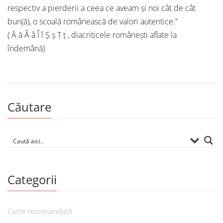
respectiv a pierderii a ceea ce aveam și noi cât de cât
bun(ă), o scoală românească de valori autentice.”
( Ă ă Â â Î î Ș ș Ț ț , diacriticele românești aflate la
îndemână)
Căutare
Categorii
Carte recomandată