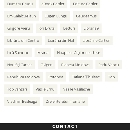
Dumitru Crudu
eBook Cartier
Editura Cartier
Em.Galaicu-Păun
Eugen Lungu
Gaudeamus
Grigore Vieru
Ion Druță
Lecturi
Librăria9
Librăria din Centru
Librăria din Hol
Librăriile Cartier
Lică Sainciuc
Mivina
Noaptea cărților deschise
Noutăți Cartier
Oxigen
Planeta Moldova
Radu Vancu
Republica Moldova
Rotonda
Tatiana Țîbuleac
Top
Top vânzări
Vasile Ernu
Vasile Vasilache
Vladimir Beșleagă
Zilele literaturii române
CONTACT