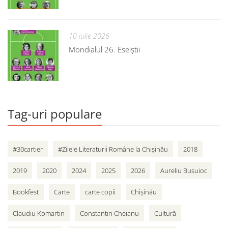
10 iulie 2026
Mondialul 26. Eseiștii
Tag-uri populare
#30cartier
#Zilele Literaturii Române la Chișinău
2018
2019
2020
2024
2025
2026
Aureliu Busuioc
Bookfest
Carte
carte copii
Chișinău
Claudiu Komartin
Constantin Cheianu
Cultură