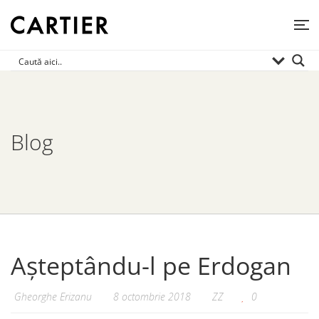
Blog
Așteptându-l pe Erdogan
Gheorghe Erizanu
8 octombrie 2018
ZZ
0