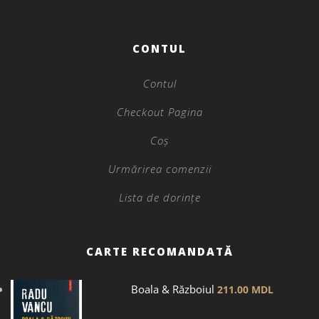
CONTUL
Contul
Checkout Pagina
Coș
Urmărirea comenzii
Lista de dorințe
CARTE RECOMANDATĂ
Boala & Războiul
211.00
MDL