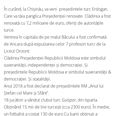
În curând, la Chișinău, va veni președintele turc Erdogan.
Care va tăia panglica Președenției renovate. Clădirea a fost
renovată cu 7,2 milioane de euro, oferiți de autoritățile
turce.
Venirea în capitala de pe malul Bâcului a fost confirmată
de Ancara după expulzarea celor 7 profesori turci de la
Liceul Orizont.
Clădirea Președenției Republicii Moldova este simbolul
suveranității, independenței și democrației. Și
președintele Republicii Moldova e simbolul suveranității &
democrației. Și statalității.
Anul 2018 a fost declarat de președintele RM „Anul lui
Ștefan cel Mare și Sfânt”.
18 jucători a vândut clubul turc
Gulspor
, din Isparta.
Obținând 15 mii de lire turcești (cca 2300 euro). În medie,
un fotbalist a costat 130 de euro.Cu banii obţinuţi a