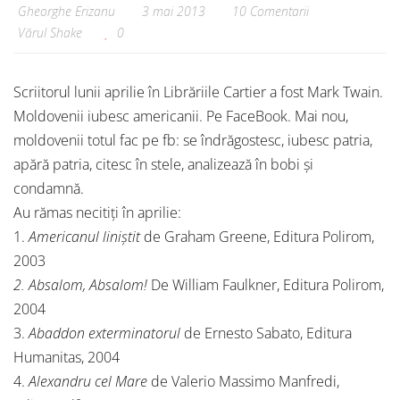
Gheorghe Erizanu
3 mai 2013
10 Comentarii
Vărul Shake
0
Scriitorul lunii aprilie în Librăriile Cartier a fost Mark Twain.
Moldovenii iubesc americanii. Pe FaceBook. Mai nou,
moldovenii totul fac pe fb: se îndrăgostesc, iubesc patria,
apără patria, citesc în stele, analizează în bobi și
condamnă.
Au rămas necitiți în aprilie:
1.
Americanul liniștit
de Graham Greene, Editura Polirom,
2003
2. Absalom, Absalom!
De William Faulkner, Editura Polirom,
2004
3.
Abaddon exterminatorul
de Ernesto Sabato, Editura
Humanitas, 2004
4.
Alexandru cel Mare
de Valerio Massimo Manfredi,