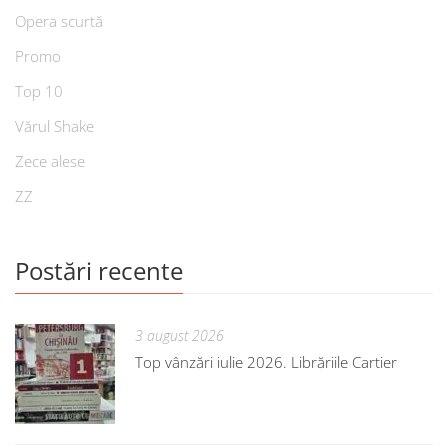
Opera scurtă
Promo
Top 10
Vărul Shake
Zece alese
ZZ
Postări recente
3 august 2026
Top vânzări iulie 2026. Librăriile Cartier