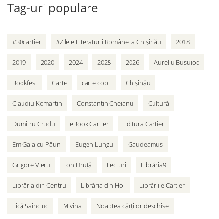
Tag-uri populare
#30cartier
#Zilele Literaturii Române la Chișinău
2018
2019
2020
2024
2025
2026
Aureliu Busuioc
Bookfest
Carte
carte copii
Chișinău
Claudiu Komartin
Constantin Cheianu
Cultură
Dumitru Crudu
eBook Cartier
Editura Cartier
Em.Galaicu-Păun
Eugen Lungu
Gaudeamus
Grigore Vieru
Ion Druță
Lecturi
Librăria9
Librăria din Centru
Librăria din Hol
Librăriile Cartier
Lică Sainciuc
Mivina
Noaptea cărților deschise