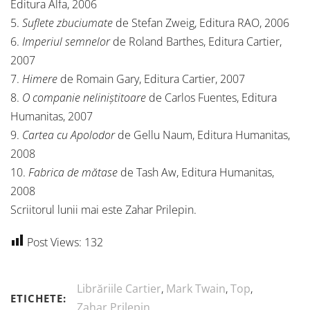
Editura Alfa, 2006
5.
Suflete zbuciumate
de Stefan Zweig, Editura RAO, 2006
6.
Imperiul semnelor
de Roland Barthes, Editura Cartier,
2007
7.
Himere
de Romain Gary, Editura Cartier, 2007
8.
O companie neliniștitoare
de Carlos Fuentes, Editura
Humanitas, 2007
9.
Cartea cu Apolodor
de Gellu Naum, Editura Humanitas,
2008
10.
Fabrica de mătase
de Tash Aw, Editura Humanitas,
2008
Scriitorul lunii mai este Zahar Prilepin.
Post Views:
132
Librăriile Cartier
,
Mark Twain
,
Top
,
ETICHETE:
Zahar Prilepin