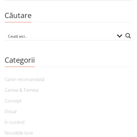
Căutare
Categorii
Carte recomandată
Cartea & Femeia
Concept
Dosar
În curând
Noutățile lunii