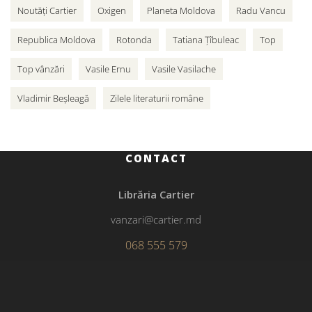
Noutăți Cartier
Oxigen
Planeta Moldova
Radu Vancu
Republica Moldova
Rotonda
Tatiana Țîbuleac
Top
Top vânzări
Vasile Ernu
Vasile Vasilache
Vladimir Beșleagă
Zilele literaturii române
CONTACT
Librăria Cartier
vanzari@cartier.md
068 555 579