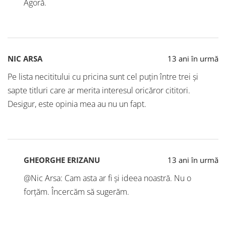
Agoră.
NIC ARSA
13 ani în urmă
Pe lista necititului cu pricina sunt cel puțin între trei și
sapte titluri care ar merita interesul oricăror cititori.
Desigur, este opinia mea au nu un fapt.
GHEORGHE ERIZANU
13 ani în urmă
@Nic Arsa: Cam asta ar fi și ideea noastră. Nu o
forțăm. Încercăm să sugerăm.