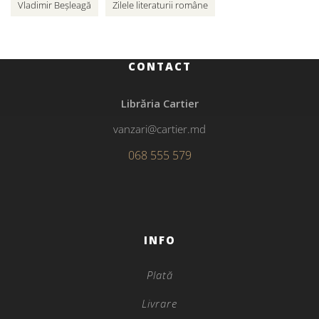
Vladimir Beșleagă
Zilele literaturii române
CONTACT
Librăria Cartier
vanzari@cartier.md
068 555 579
INFO
Plată
Livrare