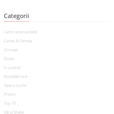
Categorii
Carte recomandată
Cartea & Femeia
Concept
Dosar
În curând
Noutățile lunii
Opera scurtă
Promo
Top 10
Vărul Shake