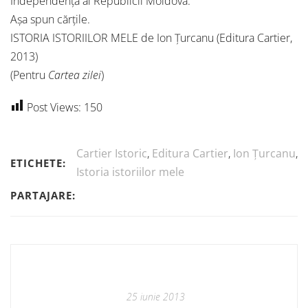
Independență ai Republicii Moldova.
Așa spun cărțile.
ISTORIA ISTORIILOR MELE de Ion Țurcanu (Editura Cartier,
2013)
(Pentru
Cartea zilei
)
Post Views:
150
Cartier Istoric
,
Editura Cartier
,
Ion Țurcanu
,
ETICHETE:
Istoria istoriilor mele
PARTAJARE:
25 iunie 2013