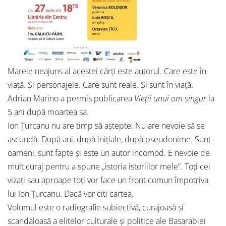
Marele neajuns al acestei cărți este autorul. Care este în
viață. Și personajele. Care sunt reale. Și sunt în viață.
Adrian Marino a permis publicarea
Vieții unui om singur
la
5 ani după moartea sa.
Ion Țurcanu nu are timp să aștepte. Nu are nevoie să se
ascundă. După ani, după inițiale, după pseudonime. Sunt
oameni, sunt fapte și este un autor incomod. E nevoie de
mult curaj pentru a spune „istoria istoriilor mele”. Toți cei
vizați sau aproape toți vor face un front comun împotriva
lui Ion Țurcanu. Dacă vor citi cartea.
Volumul este o radiografie subiectivă, curajoasă și
scandaloasă a elitelor culturale și politice ale Basarabiei