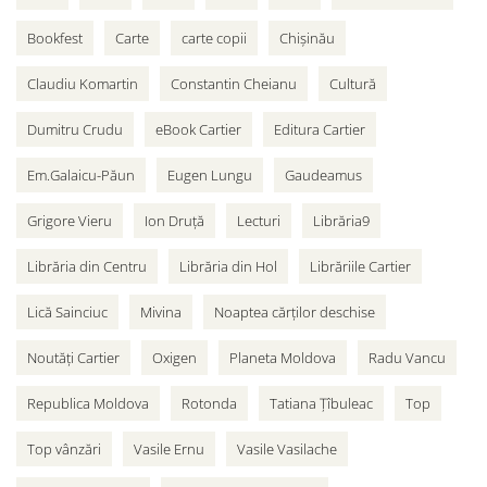
Bookfest
Carte
carte copii
Chișinău
Claudiu Komartin
Constantin Cheianu
Cultură
Dumitru Crudu
eBook Cartier
Editura Cartier
Em.Galaicu-Păun
Eugen Lungu
Gaudeamus
Grigore Vieru
Ion Druță
Lecturi
Librăria9
Librăria din Centru
Librăria din Hol
Librăriile Cartier
Lică Sainciuc
Mivina
Noaptea cărților deschise
Noutăți Cartier
Oxigen
Planeta Moldova
Radu Vancu
Republica Moldova
Rotonda
Tatiana Țîbuleac
Top
Top vânzări
Vasile Ernu
Vasile Vasilache