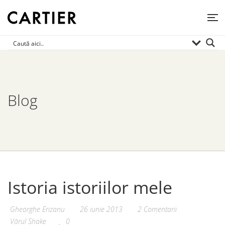
Blog
Istoria istoriilor mele
Gheorghe Erizanu
26 iunie 2013
2 Comentarii
Vărul Shake
0