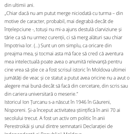
din ultimii ani.
„Chiar dacă nu am putut merge niciodată cu turma – din
motive de caracter, probabil, mai degrabă decât de
înțelepciune -, totuși nu mi-a ajuns destulă clarviziune și
tărie ca să nu urmez curenții, ci să merg alături sau chiar
împotriva lor. (…) Sunt un om simplu, ca oricare din
preajma mea, și tocmai asta mă face să cred că aventura
mea intelectuală poate avea o anumită relevanță pentru
cine vrea să știe ce a fost scrisul istoric în Moldova ultimei
jumătăți de veac și ce statut a putut avea oricine nu a avut o
alegere mai bună decât să facă din cercetare, din scris sau
din cariera universitară o meserie.”
Istoricul Ion Țurcanu s-a născut în 1946 în Găureni,
Nisporeni. Și-a început activitatea științifică în anii 70 ai
secolului trecut. A fost un activ om politic în anii
Perestroikăi și unul dintre semnatarii Declarației de