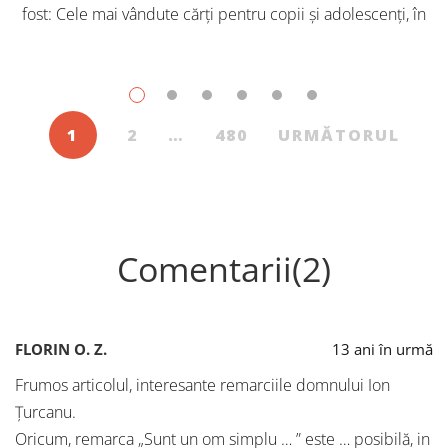
fost: Cele mai vândute cărți pentru copii și adolescenți, în
iulie, în Librăriile Cartier, au fost: Post Views: 153
1
2
…
480
URMĂTORUL
Comentarii(2)
FLORIN O. Z.
13 ani în urmă
Frumos articolul, interesante remarciile domnului Ion
Țurcanu.
Oricum, remarca „Sunt un om simplu … ” este … posibilă, in