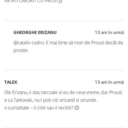
NE-ATI OMORIT CU PRUST)))
GHEORGHE ERIZANU
13 ani în urmă
@catalin codru: E mai bine să mori de Proust decât de
prostie.
TALEX
13 ani în urmă
Dle Erizanu, ii dau tarcoale si eu de ceva vreme, dar Proust
e ca Tarkovski, nu-l poti citi oricand si oriunde.
o curiozitate – il cititi sau il recititi? 🙂