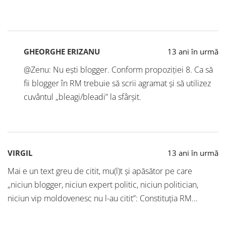
GHEORGHE ERIZANU
13 ani în urmă
@Zenu: Nu ești blogger. Conform propoziției 8. Ca să
fii blogger în RM trebuie să scrii agramat și să utilizez
cuvântul „bleagi/bleadi” la sfârșit.
VIRGIL
13 ani în urmă
Mai e un text greu de citit, mu(l)t şi apăsător pe care
„niciun blogger, niciun expert politic, niciun politician,
niciun vip moldovenesc nu l-au citit”: Constituţia RM…