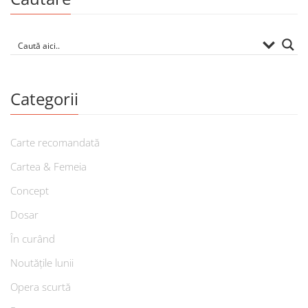
Categorii
Carte recomandată
Cartea & Femeia
Concept
Dosar
În curând
Noutățile lunii
Opera scurtă