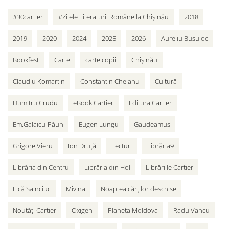
#30cartier
#Zilele Literaturii Române la Chișinău
2018
2019
2020
2024
2025
2026
Aureliu Busuioc
Bookfest
Carte
carte copii
Chișinău
Claudiu Komartin
Constantin Cheianu
Cultură
Dumitru Crudu
eBook Cartier
Editura Cartier
Em.Galaicu-Păun
Eugen Lungu
Gaudeamus
Grigore Vieru
Ion Druță
Lecturi
Librăria9
Librăria din Centru
Librăria din Hol
Librăriile Cartier
Lică Sainciuc
Mivina
Noaptea cărților deschise
Noutăți Cartier
Oxigen
Planeta Moldova
Radu Vancu