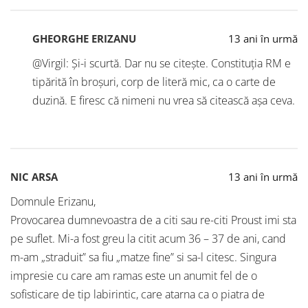
GHEORGHE ERIZANU
13 ani în urmă
@Virgil: Și-i scurtă. Dar nu se citește. Constituția RM e
tipărită în broșuri, corp de literă mic, ca o carte de
duzină. E firesc că nimeni nu vrea să citească așa ceva.
NIC ARSA
13 ani în urmă
Domnule Erizanu,
Provocarea dumnevoastra de a citi sau re-citi Proust imi sta
pe suflet. Mi-a fost greu la citit acum 36 – 37 de ani, cand
m-am „straduit” sa fiu „matze fine” si sa-l citesc. Singura
impresie cu care am ramas este un anumit fel de o
sofisticare de tip labirintic, care atarna ca o piatra de