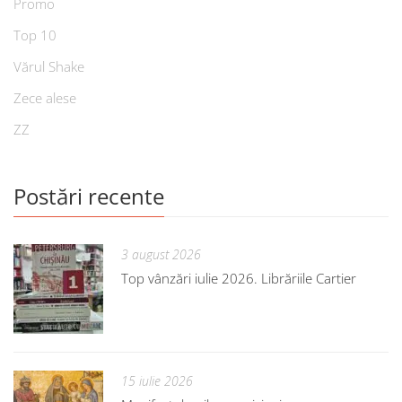
Promo
Top 10
Vărul Shake
Zece alese
ZZ
Postări recente
3 august 2026
Top vânzări iulie 2026. Librăriile Cartier
15 iulie 2026