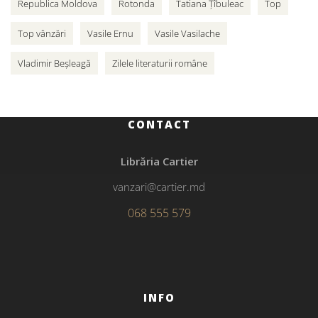
Republica Moldova
Rotonda
Tatiana Țîbuleac
Top
Top vânzări
Vasile Ernu
Vasile Vasilache
Vladimir Beșleagă
Zilele literaturii române
CONTACT
Librăria Cartier
vanzari@cartier.md
068 555 579
INFO