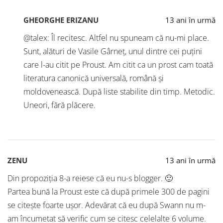
GHEORGHE ERIZANU
13 ani în urmă
@talex: Îl recitesc. Altfel nu spuneam că nu-mi place.
Sunt, alături de Vasile Gârneț, unul dintre cei puțini
care l-au citit pe Proust. Am citit ca un prost cam toată
literatura canonică universală, română și
moldovenească. După liste stabilite din timp. Metodic.
Uneori, fără plăcere.
ZENU
13 ani în urmă
Din propoziția 8-a reiese că eu nu-s blogger. 🙂
Partea bună la Proust este că după primele 300 de pagini
se citește foarte ușor. Adevărat că eu după Swann nu m-
am încumetat să verific cum se citesc celelalte 6 volume.