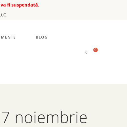
 va fi suspendată.
7.00
IMENTE
BLOG
0
0
27 noiembrie