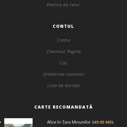
Politica de retur
CONTUL
Contul
Checkout Pagina
Coș
Urmărirea comenzii
Lista de dorințe
CARTE RECOMANDATĂ
Alice în Țara Minunilor
249.00
MDL