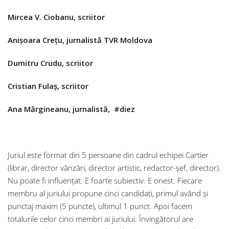
Mircea V. Ciobanu, scriitor
Anișoara Crețu, jurnalistă TVR Moldova
Dumitru Crudu, scriitor
Cristian Fulaș, scriitor
Ana Mărgineanu, jurnalistă, #diez
Juriul este format din 5 persoane din cadrul echipei Cartier
(librar, director vânzări, director artistic, redactor-șef, director).
Nu poate fi influențat. E foarte subiectiv. E onest. Fiecare
membru al juriului propune cinci candidați, primul având și
punctaj maxim (5 puncte), ultimul 1 punct. Apoi facem
totalurile celor cinci membri ai juriului. Învingătorul are