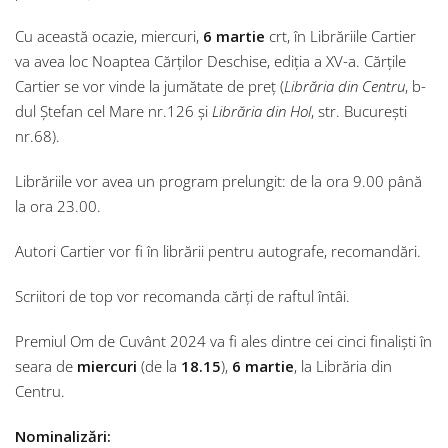
Cu această ocazie, miercuri,
6 martie
crt, în Librăriile Cartier
va avea loc Noaptea Cărților Deschise, ediția a XV-a. Cărțile
Cartier se vor vinde la jumătate de preț (
Librăria din Centru
, b-
dul Ștefan cel Mare nr.126 și
Librăria din Hol
, str. București
nr.68).
Librăriile vor avea un program prelungit: de la ora 9.00 până
la ora 23.00.
Autori Cartier vor fi în librării pentru autografe, recomandări.
Scriitori de top vor recomanda cărți de raftul întâi.
Premiul Om de Cuvânt 2024 va fi ales dintre cei cinci finaliști în
seara de
miercuri
(de la
18.15
),
6 martie
, la Librăria din
Centru.
Nominalizări: