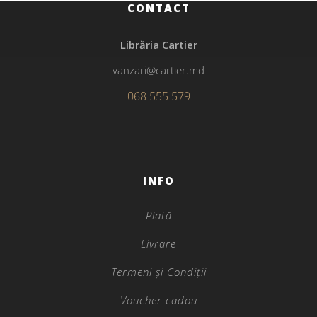
CONTACT
Librăria Cartier
vanzari@cartier.md
068 555 579
INFO
Plată
Livrare
Termeni și Condiții
Voucher cadou