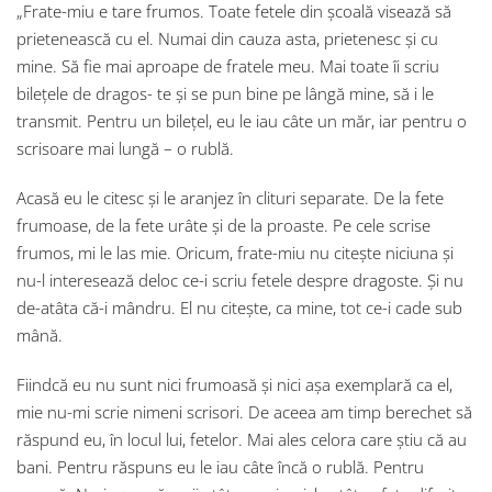
„Frate-miu e tare frumos. Toate fetele din școală visează să
prietenească cu el. Numai din cauza asta, prietenesc și cu
mine. Să fie mai aproape de fratele meu. Mai toate îi scriu
bilețele de dragos- te și se pun bine pe lângă mine, să i le
transmit. Pentru un bilețel, eu le iau câte un măr, iar pentru o
scrisoare mai lungă – o rublă.
Acasă eu le citesc și le aranjez în clituri separate. De la fete
frumoase, de la fete urâte și de la proaste. Pe cele scrise
frumos, mi le las mie. Oricum, frate-miu nu citește niciuna și
nu-l interesează deloc ce-i scriu fetele despre dragoste. Și nu
de-atâta că-i mândru. El nu citește, ca mine, tot ce-i cade sub
mână.
Fiindcă eu nu sunt nici frumoasă și nici așa exemplară ca el,
mie nu-mi scrie nimeni scrisori. De aceea am timp berechet să
răspund eu, în locul lui, fetelor. Mai ales celora care știu că au
bani. Pentru răspuns eu le iau câte încă o rublă. Pentru