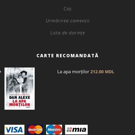
Coș
Urmărirea comenzii
Lista de dorințe
CARTE RECOMANDATĂ
La apa morților
212.00
MDL