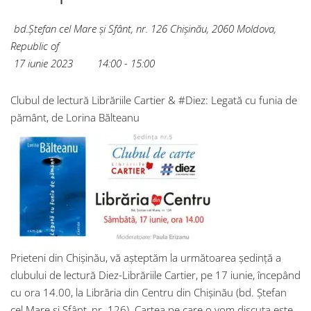
bd.Ștefan cel Mare și Sfânt, nr. 126
Chișinău
,
2060
Moldova,
Republic of
17 iunie 2023
14:00 - 15:00
Clubul de lectură Librăriile Cartier & #Diez: Legată cu funia de
pământ, de Lorina Bălteanu
Prieteni din Chișinău, vă așteptăm la următoarea ședință a
clubului de lectură Diez-Librăriile Cartier, pe 17 iunie, începând
cu ora 14.00, la Librăria din Centru din Chișinău (bd. Ștefan
cel Mare și Sfânt, nr. 126). Cartea pe care o vom discuta este