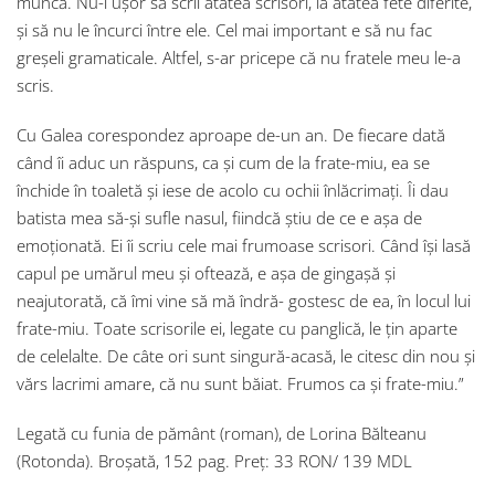
muncă. Nu-i ușor să scrii atâtea scrisori, la atâtea fete diferite,
și să nu le încurci între ele. Cel mai important e să nu fac
greșeli gramaticale. Altfel, s-ar pricepe că nu fratele meu le-a
scris.
Cu Galea corespondez aproape de-un an. De fiecare dată
când îi aduc un răspuns, ca și cum de la frate-miu, ea se
închide în toaletă și iese de acolo cu ochii înlăcrimați. Îi dau
batista mea să-și sufle nasul, fiindcă știu de ce e așa de
emoționată. Ei îi scriu cele mai frumoase scrisori. Când își lasă
capul pe umărul meu și oftează, e așa de gingașă și
neajutorată, că îmi vine să mă îndră- gostesc de ea, în locul lui
frate-miu. Toate scrisorile ei, legate cu panglică, le țin aparte
de celelalte. De câte ori sunt singură-acasă, le citesc din nou și
vărs lacrimi amare, că nu sunt băiat. Frumos ca și frate-miu.”
Legată cu funia de pământ (roman), de Lorina Bălteanu
(Rotonda). Broșată, 152 pag. Preț: 33 RON/ 139 MDL