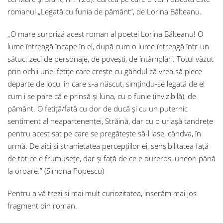
romanul „Legată cu funia de pământ”, de Lorina Bălteanu.
„O mare surpriză acest roman al poetei Lorina Bălteanu! O
lume întreagă încape în el, după cum o lume întreagă într-un
sătuc: zeci de personaje, de povești, de întâmplări. Totul văzut
prin ochii unei fetițe care crește cu gândul că vrea să plece
departe de locul în care s-a născut, simțindu-se legată de el
cum i se pare că e prinsă și luna, cu o funie (invizibilă), de
pământ. O fetiță/fată cu dor de ducă și cu un puternic
sentiment al neapartenenței, Străină, dar cu o uriașă tandrețe
pentru acest sat pe care se pregătește să-l lase, cândva, în
urmă. De aici și stranietatea percepțiilor ei, sensibilitatea față
de tot ce e frumusețe, dar și față de ce e dureros, uneori până
la oroare.” (Simona Popescu)
Pentru a vă trezi și mai mult curiozitatea, inserăm mai jos
fragment din roman.