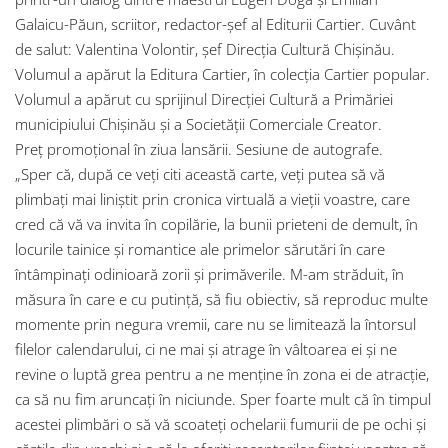
Galaicu-Păun, scriitor, redactor-șef al Editurii Cartier. Cuvânt
de salut: Valentina Volontir, șef Direcția Cultură Chișinău.
Volumul a apărut la Editura Cartier, în colecția Cartier popular.
Volumul a apărut cu sprijinul Direcției Cultură a Primăriei
municipiului Chișinău și a Societății Comerciale Creator.
Preț promoțional în ziua lansării. Sesiune de autografe.
„Sper că, după ce veți citi această carte, veți putea să vă
plimbați mai liniștit prin cronica virtuală a vieții voastre, care
cred că vă va invita în copilărie, la bunii prieteni de demult, în
locurile tainice și romantice ale primelor sărutări în care
întâmpinați odinioară zorii și primăverile. M-am străduit, în
măsura în care e cu putință, să fiu obiectiv, să reproduc multe
momente prin negura vremii, care nu se limitează la întorsul
filelor calendarului, ci ne mai și atrage în vâltoarea ei și ne
revine o luptă grea pentru a ne menține în zona ei de atracție,
ca să nu fim aruncați în niciunde. Sper foarte mult că în timpul
acestei plimbări o să vă scoateți ochelarii fumurii de pe ochi și