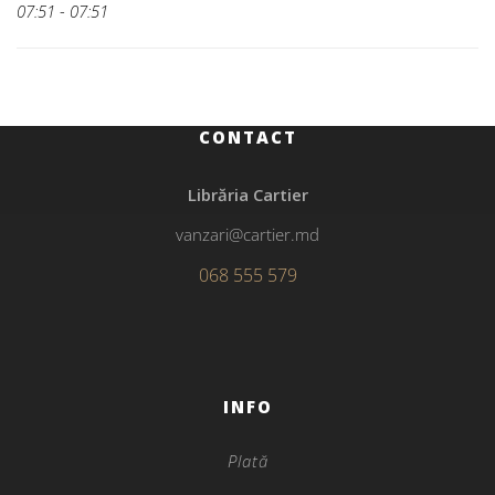
07:51 - 07:51
CONTACT
Librăria Cartier
vanzari@cartier.md
068 555 579
INFO
Plată