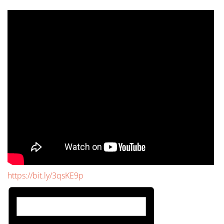
https://bit.ly/3qsKE9p