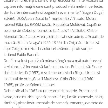
căștile din urechi și o să le oferiți receptorilor ființei voastre să
capteze informațiile care sunt produsul vieții mele imperfecte,
dar foarte interesante și bogate în evenimente.” (Eugen Doga)
EUGEN DOGA s-a născut la 1 martie 1937, în satul Mocra,
raionul Râbnița, RASSM (astăzi Republica Moldova). Copilărie
pe timp de război și foame, cu tată ucis în Al Doilea Război
Mondial. După absolvirea școlii din sat este admis la Școala de
muzică „Ștefan Neaga” (1951-1955) din Chișinău. Urmează
apoi Colegiul muzical la violoncel, avându-l profesor pe
italianul Pablo Baccini.
După ce a fost paralizată mâna stângă nu a mai putut reveni
la violoncel. A început să facă compoziție. Prima piesă, Floare
dalbă de livadă (1957), o scrie pentru Maria Bieșu. Urmează
Institutul de Arte „Gavriil Muzicescu” din Chișinău (1960-
1965), profesor Solomon Lobel.
Debut oficial în 1963 cu un cvartet de coarde. Preocupări
vaste, scrie muzică ușoară, pentru film, lucrări camerale, balet,
simfonii, piese instrumentale de cameră, romanțe, cvartete de