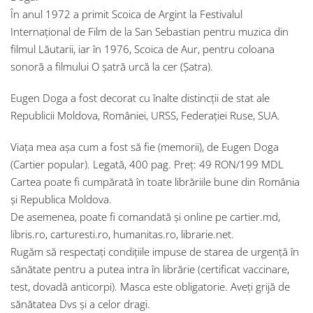
În anul 1972 a primit Scoica de Argint la Festivalul
Internațional de Film de la San Sebastian pentru muzica din
filmul Lăutarii, iar în 1976, Scoica de Aur, pentru coloana
sonoră a filmului O șatră urcă la cer (Șatra).
Eugen Doga a fost decorat cu înalte distincții de stat ale
Republicii Moldova, României, URSS, Federației Ruse, SUA.
Viața mea așa cum a fost să fie (memorii), de Eugen Doga
(Cartier popular). Legată, 400 pag. Preț: 49 RON/199 MDL
Cartea poate fi cumpărată în toate librăriile bune din România
și Republica Moldova.
De asemenea, poate fi comandată și online pe cartier.md,
libris.ro, carturesti.ro, humanitas.ro, librarie.net.
Rugăm să respectați condițiile impuse de starea de urgență în
sănătate pentru a putea intra în librărie (certificat vaccinare,
test, dovadă anticorpi). Masca este obligatorie. Aveți grijă de
sănătatea Dvs și a celor dragi.