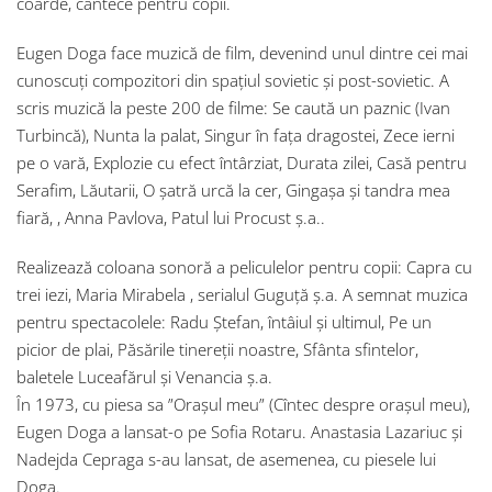
coarde, cântece pentru copii.
Eugen Doga face muzică de film, devenind unul dintre cei mai
cunoscuți compozitori din spațiul sovietic și post-sovietic. A
scris muzică la peste 200 de filme: Se caută un paznic (Ivan
Turbincă), Nunta la palat, Singur în fața dragostei, Zece ierni
pe o vară, Explozie cu efect întârziat, Durata zilei, Casă pentru
Serafim, Lăutarii, O șatră urcă la cer, Gingașa și tandra mea
fiară, , Anna Pavlova, Patul lui Procust ș.a..
Realizează coloana sonoră a peliculelor pentru copii: Capra cu
trei iezi, Maria Mirabela , serialul Guguță ș.a. A semnat muzica
pentru spectacolele: Radu Ștefan, întâiul și ultimul, Pe un
picior de plai, Păsările tinereții noastre, Sfânta sfintelor,
baletele Luceafărul și Venancia ș.a.
În 1973, cu piesa sa ”Orașul meu” (Cîntec despre orașul meu),
Eugen Doga a lansat-o pe Sofia Rotaru. Anastasia Lazariuc și
Nadejda Cepraga s-au lansat, de asemenea, cu piesele lui
Doga.