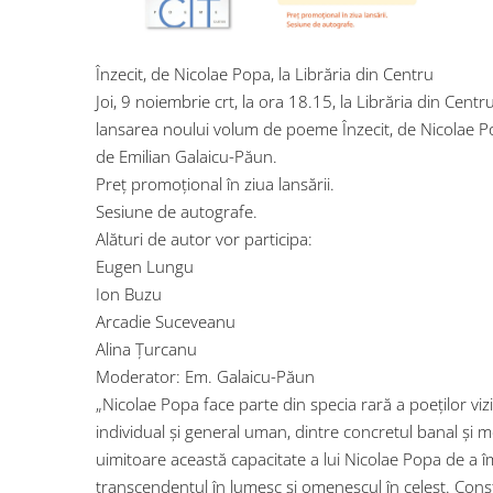
Înzecit, de Nicolae Popa, la Librăria din Centru
Joi, 9 noiembrie crt, la ora 18.15, la Librăria din Cent
lansarea noului volum de poeme Înzecit, de Nicolae Po
de Emilian Galaicu-Păun.
Preț promoțional în ziua lansării.
Sesiune de autografe.
Alături de autor vor participa:
Eugen Lungu
Ion Buzu
Arcadie Suceveanu
Alina Țurcanu
Moderator: Em. Galaicu-Păun
„Nicolae Popa face parte din specia rară a poeților viz
individual și general uman, dintre concretul banal și me
uimitoare această capacitate a lui Nicolae Popa de a 
transcendentul în lumesc și omenescul în celest. Constr