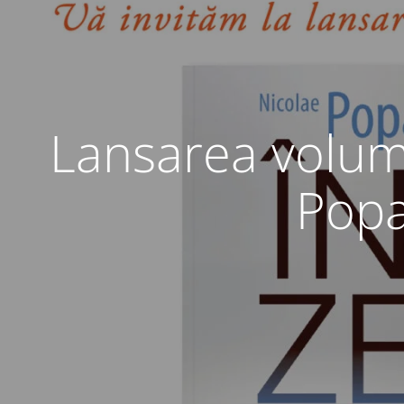
Lansarea volum
Popa