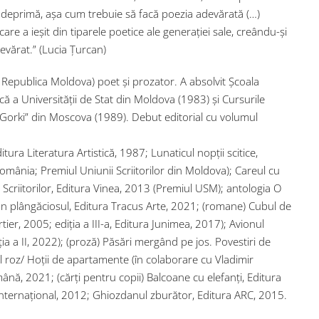
i deprimă, așa cum trebuie să facă poezia adevărată (…)
are a ieșit din tiparele poetice ale generației sale, creându-și
evărat.” (Lucia Țurcan)
 Republica Moldova) poet şi prozator. A absolvit Şcoala
ică a Universităţii de Stat din Moldova (1983) şi Cursurile
M. Gorki” din Moscova (1989). Debut editorial cu volumul
tura Literatura Artistică, 1987; Lunaticul nopţii scitice,
România; Premiul Uniunii Scriitorilor din Moldova); Careul cu
i Scriitorilor, Editura Vinea, 2013 (Premiul USM); antologia O
fan plângăciosul, Editura Tracus Arte, 2021; (romane) Cubul de
tier, 2005; ediţia a III-a, Editura Junimea, 2017); Avionul
a a II, 2022); (proză) Păsări mergând pe jos. Povestiri de
 roz/ Hoţii de apartamente (în colaborare cu Vladimir
nă, 2021; (cărţi pentru copii) Balcoane cu elefanţi, Editura
 Internaţional, 2012; Ghiozdanul zburător, Editura ARC, 2015.