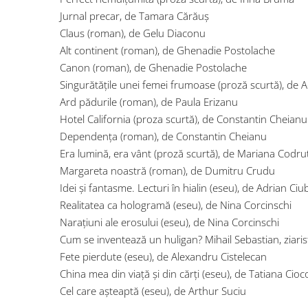
Jurnal precar, de Tamara Cărăuș
Claus (roman), de Gelu Diaconu
Alt continent (roman), de Ghenadie Postolache
Canon (roman), de Ghenadie Postolache
Singurătățile unei femei frumoase (proză scurtă), de 
Ard pădurile (roman), de Paula Erizanu
Hotel California (proza scurtă), de Constantin Cheianu
Dependența (roman), de Constantin Cheianu
Era lumină, era vânt (proză scurtă), de Mariana Codru
Margareta noastră (roman), de Dumitru Crudu
Idei și fantasme. Lecturi în hialin (eseu), de Adrian Ci
Realitatea ca hologramă (eseu), de Nina Corcinschi
Narațiuni ale erosului (eseu), de Nina Corcinschi
Cum se inventează un huligan? Mihail Sebastian, ziarist
Fete pierdute (eseu), de Alexandru Cistelecan
China mea din viață și din cărți (eseu), de Tatiana Cioc
Cel care așteaptă (eseu), de Arthur Suciu