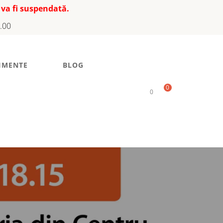
 va fi suspendată.
7.00
IMENTE
BLOG
0
0