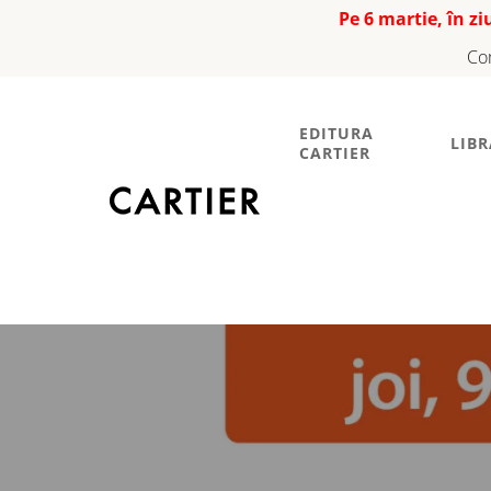
Pe 6 martie, în z
Co
EDITURA
LIBR
CARTIER