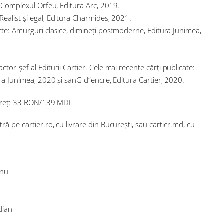
: Complexul Orfeu, Editura Arc, 2019.
ealist și egal, Editura Charmides, 2021.
e: Amurguri clasice, dimineți postmoderne, Editura Junimea,
or-șef al Editurii Cartier. Cele mai recente cărți publicate:
itura Junimea, 2020 și sanG d”encre, Editura Cartier, 2020.
. Preț: 33 RON/139 MDL
ntră pe cartier.ro, cu livrare din București, sau cartier.md, cu
anu
dian