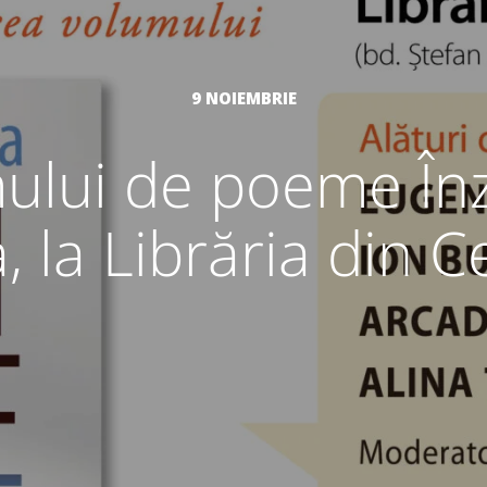
9 NOIEMBRIE
ului de poeme Înze
, la Librăria din C