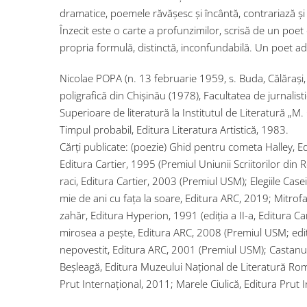
dramatice, poemele răvășesc și încântă, contrariază ș
Înzecit este o carte a profunzimilor, scrisă de un poet c
propria formulă, distinctă, inconfundabilă. Un poet ad
Nicolae POPA (n. 13 februarie 1959, s. Buda, Călăraşi,
poligrafică din Chişinău (1978), Facultatea de jurnalist
Superioare de literatură la Institutul de Literatură „
Timpul probabil, Editura Literatura Artistică, 1983.
Cărţi publicate: (poezie) Ghid pentru cometa Halley, Edi
Editura Cartier, 1995 (Premiul Uniunii Scriitorilor din 
raci, Editura Cartier, 2003 (Premiul USM); Elegiile Case
mie de ani cu faţa la soare, Editura ARC, 2019; Mitro
zahăr, Editura Hyperion, 1991 (ediţia a II-a, Editura Car
mirosea a peşte, Editura ARC, 2008 (Premiul USM; ediţi
nepovestit, Editura ARC, 2001 (Premiul USM); Castanul
Beşleagă, Editura Muzeului Naţional de Literatură Româ
Prut Internaţional, 2011; Marele Ciulică, Editura Prut