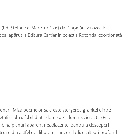
ru (bd. Ștefan cel Mare, nr.126) din Chișinău, va avea loc
pa, apărut la Editura Cartier în colecția Rotonda, coordonată
ionari. Miza poemelor sale este ștergerea graniței dintre
tafizicul inefabil, dintre lumesc și dumnezeiesc. (…) Este
îmbina planuri aparent neadiacente, pentru a descoperi
uite din astfel de dihotomii, uneori ludice, alteori profund