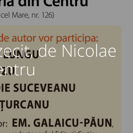
cit, de Nicolae
entru