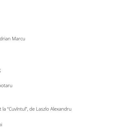
Adrian Marcu
ț
ubotaru
 la “Cuvîntul”, de Laszlo Alexandru
oi