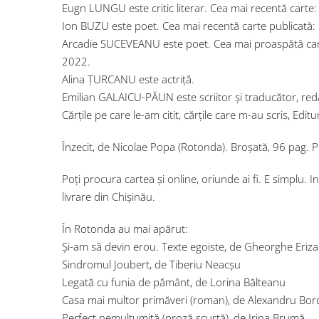
Eugn LUNGU este critic literar. Cea mai recentă carte
Ion BUZU este poet. Cea mai recentă carte publicată: R
Arcadie SUCEVEANU este poet. Cea mai proaspătă cart
2022.
Alina ȚURCANU este actriță.
Emilian GALAICU-PĂUN este scriitor și traducător, redact
Cărțile pe care le-am citit, cărțile care m-au scris, Ed
Înzecit, de Nicolae Popa (Rotonda). Broșată, 96 pag
Poți procura cartea și online, oriunde ai fi. E simplu. I
livrare din Chișinău.
În Rotonda au mai apărut:
Și-am să devin erou. Texte egoiste, de Gheorghe Eriz
Sindromul Joubert, de Tiberiu Neacșu
Legată cu funia de pământ, de Lorina Bălteanu
Casa mai multor primăveri (roman), de Alexandru Bor
Perfect nemulțumită (proză scurtă), de Irina Brumă