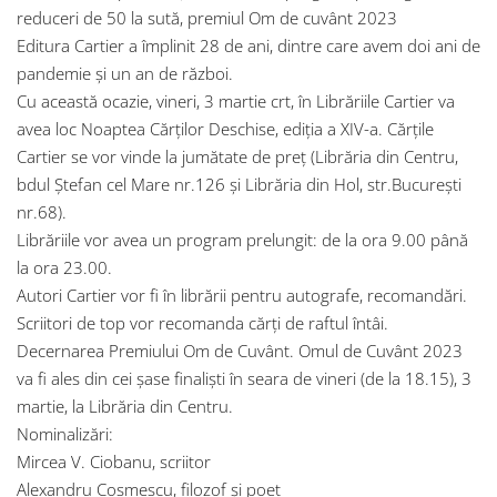
reduceri de 50 la sută, premiul Om de cuvânt 2023
Editura Cartier a împlinit 28 de ani, dintre care avem doi ani de
pandemie și un an de război.
Cu această ocazie, vineri, 3 martie crt, în Librăriile Cartier va
avea loc Noaptea Cărților Deschise, ediția a XIV-a. Cărțile
Cartier se vor vinde la jumătate de preț (Librăria din Centru,
bdul Ștefan cel Mare nr.126 și Librăria din Hol, str.București
nr.68).
Librăriile vor avea un program prelungit: de la ora 9.00 până
la ora 23.00.
Autori Cartier vor fi în librării pentru autografe, recomandări.
Scriitori de top vor recomanda cărți de raftul întâi.
Decernarea Premiului Om de Cuvânt. Omul de Cuvânt 2023
va fi ales din cei șase finaliști în seara de vineri (de la 18.15), 3
martie, la Librăria din Centru.
Nominalizări:
Mircea V. Ciobanu, scriitor
Alexandru Cosmescu, filozof și poet