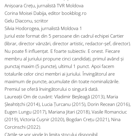
Anișoara Crețu, jurnalistă TVR Moldova
Corina Moisei Dabija, editor bookblog.ro
Gelu Diaconu, scriitor
Silvia Hodorogea, jurnalistă Moldova 1
Juriul este format din 5 persoane din cadrul echipei Cartier
(librar, director vânzări, director artistic, redactor-șef, director).
Nu poate fi influențat. E foarte subiectiv. E onest. Fiecare
membru al juriului propune cinci candidați, primul având și
punctaj maxim (5 puncte), ultimul 1 punct. Apoi facem
totalurile celor cinci membri ai juriului. Învingătorul are
maximum de puncte, acumulate din toate nominalizările.
Premiul se oferă învingătorului o singură dată.
Laureații Om de cuvânt: Vladimir Beșleagă (2013), Maria
Șleahtițchi (2014), Lucia Țurcanu (2015), Dorin Recean (2016),
Eugen Lungu (2017), Mariana Jitari (2018), Vasile Romanciuc
(2019), Victoria Cușnir (2020), Bogdan Crețu (2021), Nina
Corcinschi (2022).
Cărțile se vor vinde în limita stocului disponibil.